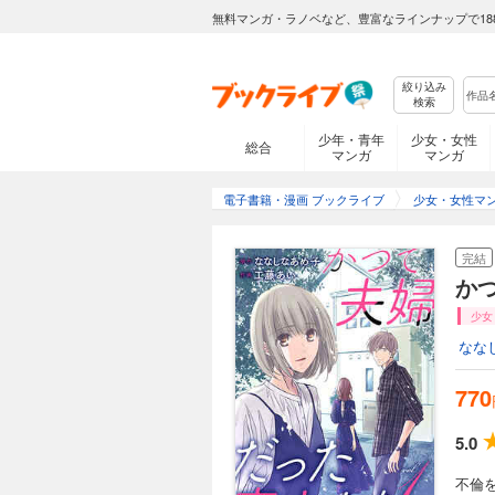
無料マンガ・ラノベなど、豊富なラインナップで18
絞り込み
検索
少年・青年
少女・女性
総合
マンガ
マンガ
電子書籍・漫画 ブックライブ
少女・女性マ
完結
か
少女
なな
770
5.0
不倫