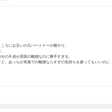
ところにお互いの元パートナーの横やり。
女。
自分の不貞が原因の離婚なのに勝手すぎる。
けど、あっちが有責での離婚ならすずの気持ちを慮ってもいいのに