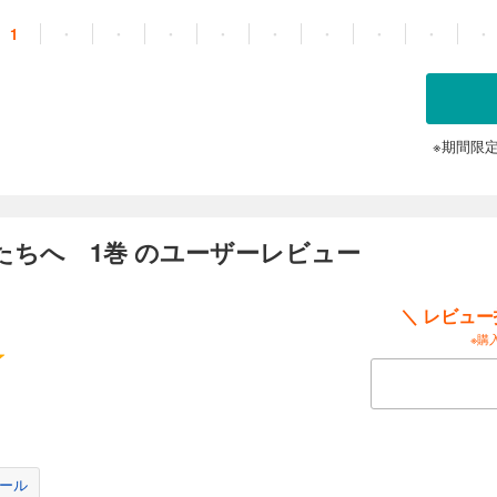
1
・
・
・
・
・
・
・
・
・
※期間限
たちへ 1巻 のユーザーレビュー
＼ レビュ
※購
ール