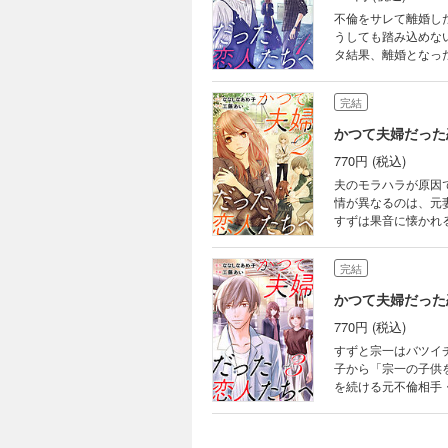
不倫をサレて離婚し
うしても踏み込めな
タ結果、離婚となっ
経験した男女の恋と
完結
かつて夫婦だった
770円 (税込)
夫のモラハラが原因
情が異なるのは、元
すずは果音に懐かれ
きた宗一の妹「一楓
完結
かつて夫婦だった
770円 (税込)
すずと宗一はバツイ
子から「宗一の子供
を続ける元不倫相手
女が次の幸福を求め