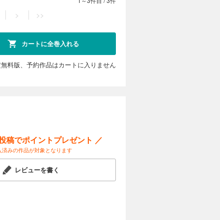
1～3件目
/
3件
>
>>
カートに全巻入れる
定無料版、予約作品はカートに入りません
ー投稿でポイントプレゼント ／
入済みの作品が対象となります
レビューを書く