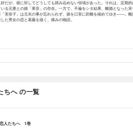
良好だが、彼に対してどうしても踏み込めない領域があった。それは、定期的
ている元妻との娘「果音」の存在。一方で、不倫をシタ結果、離婚となった宋
妻「実奈子」は元夫の事が忘れられず、娘を口実に距離を縮めてゆき――。離
験した男女の恋と葛藤を描く、痛みの物語。
たちへ の一覧
恋人たちへ 1巻