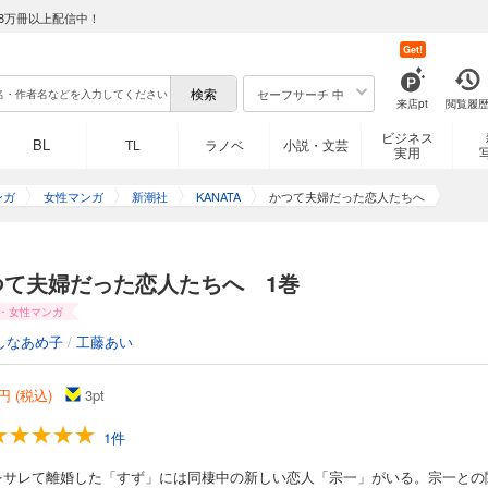
8万冊以上配信中！
Get!
セーフサーチ 中
来店pt
閲覧履
ビジネス
BL
TL
ラノベ
小説・文芸
実用
ンガ
女性マンガ
新潮社
KANATA
かつて夫婦だった恋人たちへ
つて夫婦だった恋人たちへ 1巻
・女性マンガ
しなあめ子
/
工藤あい
円 (税込)
3
pt
1件
をサレて離婚した「すず」には同棲中の新しい恋人「宗一」がいる。宗一との