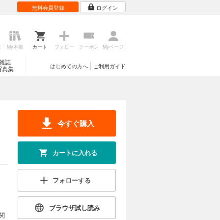
無料会員登録
ログイン
歴
My本棚
カート
フォロー
クーポン
Myページ
雑誌
はじめての方へ
ご利用ガイド
写真集
今すぐ購入
カートに入れる
フォローする
ブラウザ試し読み
関