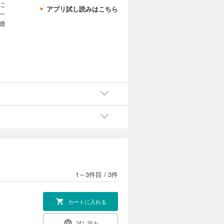
に
アプリ試し読みはこちら
一
婚
1～3件目
/
3件
カートに入れる
試し読み