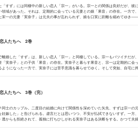
た「すず」には同棲中の新しい恋人「宗一」がいる。宗一との関係は良好だが、彼
い領域があった。それは、定期的に会っている元妻との娘「果音」の存在。一方で
た宋一の元妻「実奈子」は元夫の事が忘れられず、娘を口実に距離を縮めてゆき―
葛藤を描く、痛みの物語。
恋人たちへ 2巻
で離婚した「すず」は、新しい恋人「宗一」と同棲している。宗一もバツイチだが
妻「実奈子」との子供「果音」の存在。実奈子と暮らす果音と、宗一は定期的に会
るようになった一方で、実奈子には苦手意識を募らせてゆく。そして突如、自宅に
」。実奈子とも果音とも親しい関係の一楓がすずに投げかける言葉は――？
恋人たちへ 3巻（完）
チ同士のカップル。二度目の結婚に向けて関係性を深めていた矢先、すずは宗一の
を妊娠した」と告げられる。虚言だとは思いつつ、不安が払拭できないすず。一方
・透からも拒絶されて、孤独に打ちひしがれる実奈子はある決断をする。かつて夫
てもがきながら進む、完結巻。