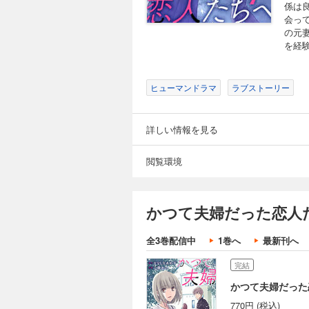
係は
会っ
の元
を経
ヒューマンドラマ
ラブストーリー
詳しい情報を見る
閲覧環境
かつて夫婦だった恋人
全3巻配信中
1巻へ
最新刊へ
完結
かつて夫婦だった
770円 (税込)