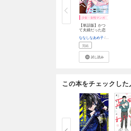
少女・女性マンガ
【単話版】かつ
て夫婦だった恋
人...
ななしなあめ子
工藤あい
完結
試し読み
この本をチェックした