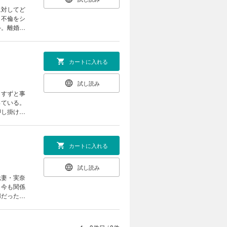
に対してど
、不倫をシ
―。離婚を
カートに入れる
試し読み
、すずと事
っている。
押し掛けて
カートに入れる
試し読み
元妻・実奈
、今も関係
婦だった男