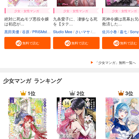
少女・女性マンガ
少女・女性マンガ
少女・女性マンガ
絶対に死ぬモブ悪役令嬢
九条愛子に、凄惨なる死
死神令嬢は黒幕お兄
は初恋が...
を【タテ...
救済した...
黒田美優
谷原
PRISMstudio
Studio Mee
Sony Music Entertainment（Japan） Inc.
さいマサ
送料込
佐川小巻
真森人互
嘉七
Sony Music Entertainment（Japan） In
無料で読む
無料で読む
無料で読む
「少女マンガ」無料一覧へ
少女マンガ ランキング
1位
2位
3位