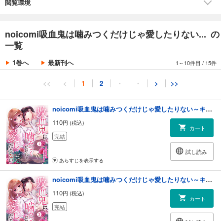
閲覧環境
noicomi吸血鬼は噛みつくだけじゃ愛したりない... の
一覧
1巻へ
最新刊へ
1～10件目
/
15件
<<
<
1
2
・
・
>
>>
noicomi吸血鬼は噛みつくだけじゃ愛したりない～キスより甘い溺愛契約～1巻
110
円 (税込)
カート
完結
試し読み
あらすじを表示する
noicomi吸血鬼は噛みつくだけじゃ愛したりない～キスより甘い溺愛契約～2巻
110
円 (税込)
カート
完結