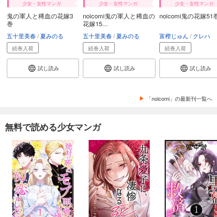
少女・女性マンガ
少女・女性マンガ
少女・女性マンガ
鬼の軍人と稀血の花嫁3
noicomi鬼の軍人と稀血の
noicomi鬼の花嫁51
巻
花嫁15...
五十里美春
夏みのる
五十里美春
夏みのる
富樫じゅん
クレハ
続巻入荷
続巻入荷
続巻入荷
試し読み
試し読み
試し読み
「noicomi」の最新刊一覧へ
無料で読める少女マンガ