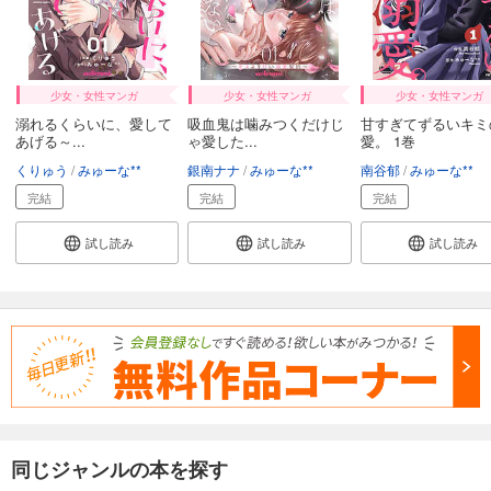
少女・女性マンガ
少女・女性マンガ
少女・女性マンガ
溺れるくらいに、愛して
吸血鬼は噛みつくだけじ
甘すぎてずるいキミ
あげる～...
ゃ愛した...
愛。 1巻
くりゅう
みゅーな**
銀南ナナ
みゅーな**
南谷郁
みゅーな**
完結
完結
完結
試し読み
試し読み
試し読み
同じジャンルの本を探す