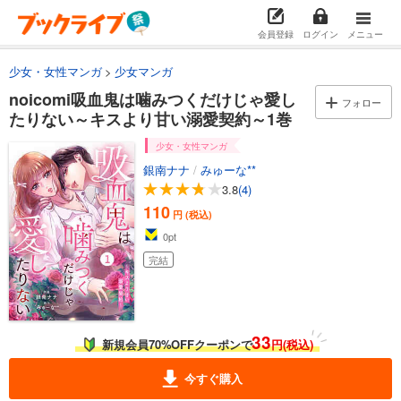
会員登録
ログイン
メニュー
少女・女性マンガ
少女マンガ
noicomi吸血鬼は噛みつくだけじゃ愛し
フォロー
たりない～キスより甘い溺愛契約～1巻
少女・女性マンガ
銀南ナナ
/
みゅーな**
3.8
(4)
110
円 (税込)
0
pt
完結
33
新規会員70%OFFクーポンで
円(税込)
今すぐ購入