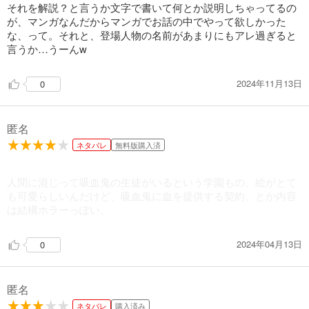
それを解説？と言うか文字で書いて何とか説明しちゃってるの
132
円 (税込)
カート
が、マンガなんだからマンガでお話の中でやって欲しかった
完結
な、って。それと、登場人物の名前があまりにもアレ過ぎると
言うか…うーんw
試し読み
あらすじを表示する
2024年11月13日
0
匿名
ネタバレ
無料版購入済
人間に混じって吸血鬼の生徒がいるという学園もの。絵がとて
も可愛らしいんだけど、吸血鬼に血を提供する契約、とか内容
は結構ホラーっぽい。
2024年04月13日
0
匿名
ネタバレ
購入済み