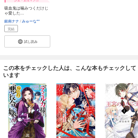
少女・女性マンガ
吸血鬼は噛みつくだけじ
ゃ愛した...
銀南ナナ
みゅーな**
完結
試し読み
この本をチェックした人は、こんな本もチェックして
います