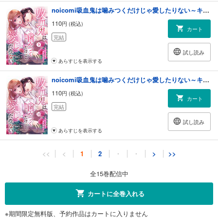
noicomi吸血鬼は噛みつくだけじゃ愛したりない～キスより甘い溺愛契約～9巻
110
円 (税込)
カート
完結
試し読み
あらすじを表示する
noicomi吸血鬼は噛みつくだけじゃ愛したりない～キスより甘い溺愛契約～10巻
110
円 (税込)
カート
完結
試し読み
あらすじを表示する
noicomi吸血鬼は噛みつくだけじゃ愛したりない～キスより甘い溺愛契約～11巻
<<
<
1
2
・
・
>
>>
110
円 (税込)
カート
全15巻配信中
完結
試し読み
カートに全巻入れる
あらすじを表示する
※期間限定無料版、予約作品はカートに入りません