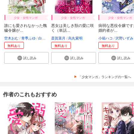
少女・女性マンガ
少女・女性マンガ
少女・女性マンガ
誰にも愛されなかった醜
悪女は美しき獣の愛に咲
病弱な悪役令嬢です
穢令嬢が...
く（単話...
婚約者が...
空木おむ
青季ふゆ
白谷ゆう
斎賀菜月
烏丸紫明
小箱ハコ
沢野いずみ
無料あり
無料あり
無料あり
試し読み
試し読み
試し読み
「少女マンガ」ランキングの一覧へ
作者のこれもおすすめ