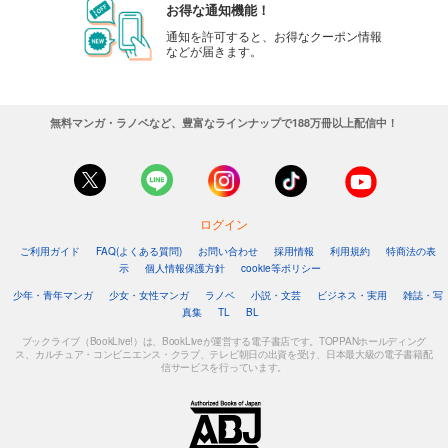
お得な通知機能！
通知を許可すると、お得なクーポン情報
などが届きます。
無料マンガ・ラノベなど、豊富なラインナップで188万冊以上配信中！
ログイン
ご利用ガイド
FAQ(よくある質問)
お問い合わせ
採用情報
利用規約
特商法の表
示
個人情報保護方針
cookie等ポリシー
少年・青年マンガ
少女・女性マンガ
ラノベ
小説・文芸
ビジネス・実用
雑誌・写
真集
TL
BL
ブックライブ（BookLive!）は、BookLiveが運営する電子書店です。TOPPANホールディング
ス、カルチュア・コンビニエンス・クラブ、テレビ朝日の出資を受け、日本最大級の電子書籍配
信サービスを行っています。