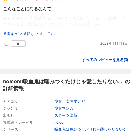
こんなことになるなんて
初めてあった美形吸血鬼とやむなく契約してしまった真白。こ
れから２人の関係がどうなっていくのかが楽しみ
＃胸キュン
＃切ない
＃エモい
2023年11月13日
0
すべてのレビューを見る(
3
)
noicomi吸血鬼は噛みつくだけじゃ愛したりない... の
詳細情報
カテゴリ
少女・女性マンガ
ジャンル
少女マンガ
出版社
スターツ出版
掲載誌・レーベル
noicomi
シリーズ
吸血鬼は噛みつくだけじゃ愛したりないシ