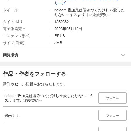
リーズ
タイトル
noicomi吸血鬼は噛みつくだけじゃ愛した
りない～キスより甘い溺愛契約～
タイトルID
1352362
電子版発売日
2023年05月12日
コンテンツ形式
EPUB
サイズ(目安)
8MB
閲覧環境
作品・作者をフォローする
新刊やセール情報をお知らせします。
noicomi吸血鬼は噛みつくだけじゃ愛したりない～キ
フォロー
スより甘い溺愛契約～
銀南ナナ
フォロー