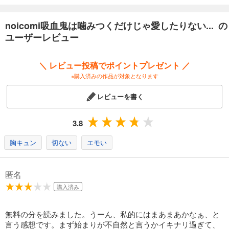
noicomi吸血鬼は噛みつくだけじゃ愛したりない～キスより甘い溺愛契約～12巻
110
円 (税込)
カート
noicomi吸血鬼は噛みつくだけじゃ愛したりない... の
完結
ユーザーレビュー
試し読み
あらすじを表示する
＼ レビュー投稿でポイントプレゼント ／
noicomi吸血鬼は噛みつくだけじゃ愛したりない～キスより甘い溺愛契約～13巻
※購入済みの作品が対象となります
110
円 (税込)
カート
レビューを書く
完結
試し読み
3.8
あらすじを表示する
胸キュン
切ない
エモい
noicomi吸血鬼は噛みつくだけじゃ愛したりない～キスより甘い溺愛契約～14巻
132
円 (税込)
カート
匿名
完結
購入済み
試し読み
あらすじを表示する
無料の分を読みました。うーん、私的にはまあまあかなぁ、と
noicomi吸血鬼は噛みつくだけじゃ愛したりない～キスより甘い溺愛契約～15巻
言う感想です。まず始まりが不自然と言うかイキナリ過ぎて、