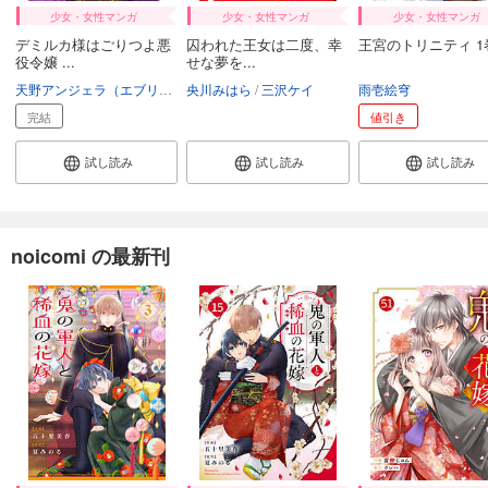
少女・女性マンガ
少女・女性マンガ
少女・女性マンガ
デミルカ様はごりつよ悪
囚われた王女は二度、幸
王宮のトリニティ 1
役令嬢 ...
せな夢を...
天野アンジェラ（エブリスタ）
央川みはら
鳩井文
三沢ケイ
雨壱絵穹
完結
値引き
試し読み
試し読み
試し読み
noicomi の最新刊