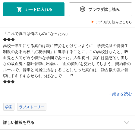
カートに入れる
ブラウザ試し読み
アプリ試し読みはこちら
「これで真白は俺のものになったね」
◆◆◆
高校一年生になる真白は親に苦労をかけないように、学費免除の特待生
制度のある高校「紅花学園」に進学することに。この高校はなんと、吸
血鬼と人間が通う特殊な学園であった。入学初日、真白は蠱惑的な美し
さの吸血鬼・都叶音季に出会い、“血の契約”を交わしてしまう。契約者の
ルールで、音季と同居生活をすることになった真白は、独占欲の強い音
季にドキドキさせられっぱなしで――!?
◆◆◆
吸血鬼×溺愛！噛みつく以上に愛してくる究極の吸血鬼ラブ!!
...続きを読む
(この作品は電子コミック誌noicomi vol.87に収録されています。重複購入
にご注意ください)
学園
ラブストーリー
詳しい情報を見る