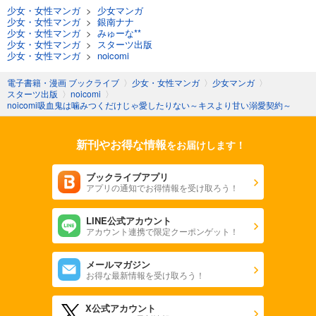
少女・女性マンガ
>
少女マンガ
少女・女性マンガ
>
銀南ナナ
少女・女性マンガ
>
みゅーな**
少女・女性マンガ
>
スターツ出版
少女・女性マンガ
>
noicomi
電子書籍・漫画 ブックライブ
〉
少女・女性マンガ
〉
少女マンガ
〉
スターツ出版
〉
noicomi
〉
noicomi吸血鬼は噛みつくだけじゃ愛したりない～キスより甘い溺愛契約～
新刊やお得な情報
をお届けします！
ブックライブアプリ
アプリの通知でお得情報を受け取ろう！
LINE公式アカウント
アカウント連携で限定クーポンゲット！
メールマガジン
お得な最新情報を受け取ろう！
X公式アカウント