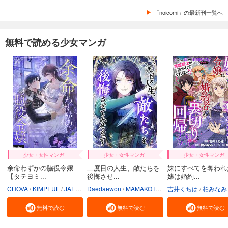
「noicomi」の最新刊一覧へ
無料で読める少女マンガ
少女・女性マンガ
少女・女性マンガ
少女・女性マンガ
余命わずかの脇役令嬢
二度目の人生、敵たちを
妹にすべてを奪われ
【タテヨミ...
後悔させ...
嬢は婚約...
CHOVA
KIMPEUL
JAEUNHYANG
Daedaewon
MAMAKOTO
陽気なおじさん
吉井くちは
柏みなみ
Conte
無料で読む
無料で読む
無料で読む