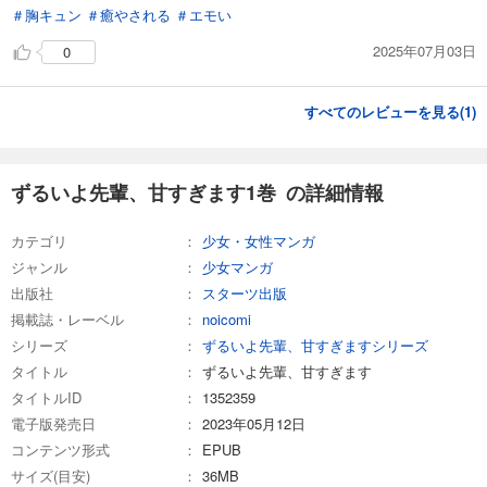
＃胸キュン
＃癒やされる
＃エモい
2025年07月03日
0
すべてのレビューを見る(
1
)
ずるいよ先輩、甘すぎます1巻 の詳細情報
カテゴリ
少女・女性マンガ
ジャンル
少女マンガ
出版社
スターツ出版
掲載誌・レーベル
noicomi
シリーズ
ずるいよ先輩、甘すぎますシリーズ
タイトル
ずるいよ先輩、甘すぎます
タイトルID
1352359
電子版発売日
2023年05月12日
コンテンツ形式
EPUB
サイズ(目安)
36MB