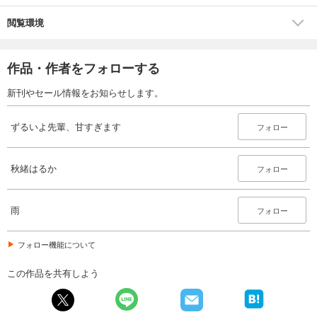
閲覧環境
作品・作者をフォローする
新刊やセール情報をお知らせします。
ずるいよ先輩、甘すぎます
フォロー
秋緒はるか
フォロー
雨
フォロー
フォロー機能について
この作品を共有しよう