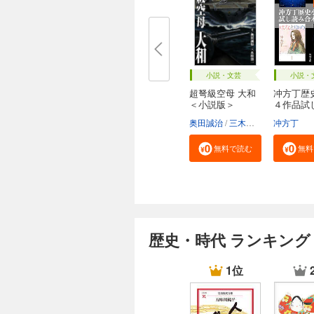
小説・文芸
小説・
超弩級空母 大和
冲方丁歴
＜小説版＞
４作品試
合...
奥田誠治
三木原慧一
冲方丁
無料で読む
無料
歴史・時代 ランキング
1位