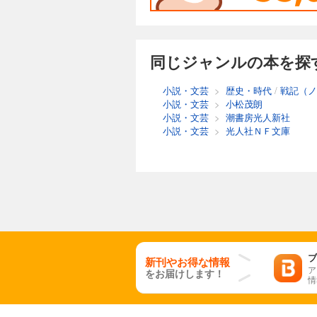
同じジャンルの本を探
小説・文芸
>
歴史・時代
/
戦記（ノ
小説・文芸
>
小松茂朗
小説・文芸
>
潮書房光人新社
小説・文芸
>
光人社ＮＦ文庫
ブ
新刊やお得な情報
ア
をお届けします！
情