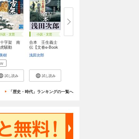
小説・文芸
小説・文芸
十字架 南
合本 壬生義士
虎騒動
伝【文春e-Book
s...
美樹
浅田次郎
EW
試し読み
試し読み
「歴史・時代」ランキングの一覧へ