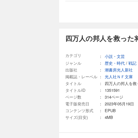
四万人の邦人を救った
カテゴリ
：
小説・文芸
ジャンル
：
歴史・時代
/
戦記
出版社
：
潮書房光人新社
掲載誌・レーベル
：
光人社ＮＦ文庫
タイトル
：
四万人の邦人を救
タイトルID
：
1351591
ページ数
：
314ページ
電子版発売日
：
2023年05月19日
コンテンツ形式
：
EPUB
サイズ(目安)
：
4MB