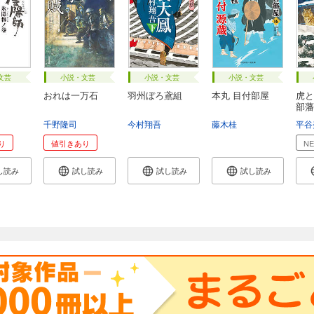
文芸
小説・文芸
小説・文芸
小説・文芸
おれは一万石
羽州ぼろ鳶組
本丸 目付部屋
虎と
部藩
千野隆司
今村翔吾
藤木桂
平谷
り
値引きあり
N
し読み
試し読み
試し読み
試し読み