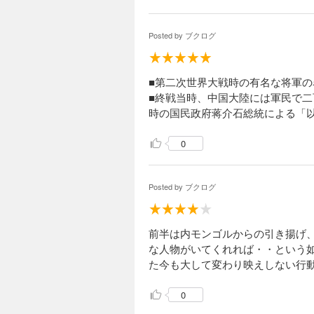
Posted by
ブクログ
■第二次世界大戦時の有名な将軍
■終戦当時、中国大陸には軍民で
時の国民政府蒋介石総統による「
0
Posted by
ブクログ
前半は内モンゴルからの引き揚げ
な人物がいてくれれば・・という如
た今も大して変わり映えしない行
0