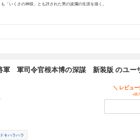
とも「いくさの神様」とも評された男の波瀾の生涯を描く。
将軍 軍司令官根本博の深謀 新装版 のユー
＼ レビュ
※購
ドキハラハラ