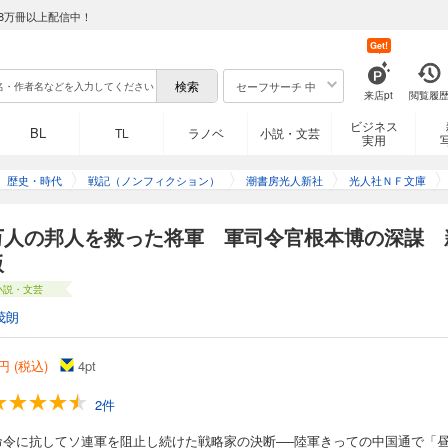
8万冊以上配信中！
Get!
セーフサーチ 中
来店pt
閲覧履
ビジネス
BL
TL
ラノベ
小説・文芸
実用
歴史・時代
戦記（ノンフィクション）
潮書房光人新社
光人社ＮＦ文庫
万人の邦人を救った将軍 軍司令官根本博の深謀 
版
小説・文芸
茂朗
円 (税込)
4
pt
2件
命令に抗してソ連軍を阻止し続けた戦略家の決断──陸軍きっての中国通で「