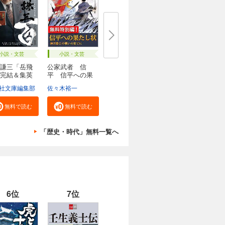
小説・文芸
小説・文芸
謙三「岳飛
公家武者 信
完結＆集英
平 信平への果
たし...
社文庫編集部
佐々木裕一
無料で読む
無料で読む
「歴史・時代」無料一覧へ
6位
7位