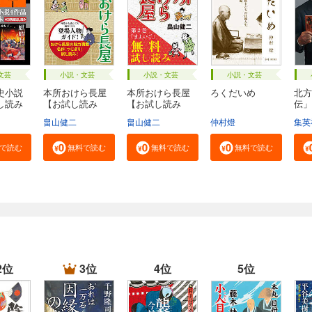
文芸
小説・文芸
小説・文芸
小説・文芸
史小説
本所おけら長屋
本所おけら長屋
ろくだいめ
北方
し読み
【お試し読み
【お試し読み
伝」
版・...
版・...
社...
畠山健二
畠山健二
仲村燈
集英
で読む
無料で読む
無料で読む
無料で読む
2位
3位
4位
5位