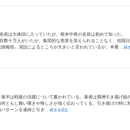
の名前は大体頭に入っていたが、根本中将の名前は初めて知った。
二百数十万人がいたが、集団的な危害を加えられることなく、祖国
以徳報怨」演説によるところが大きいと言われているが、本冊
...
、後半は戦後の活躍について書かれている。著者は満洲引き揚げ組
何ともし難い嘆きや悔しさが強く伝わってくる。引き揚げの時に対
動パターンを連綿と引き
...続きを読む