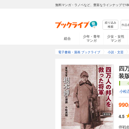
無料マンガ・ラノベなど、豊富なラインナップで18
絞り込み
検索
少年・青年
少女・女性
総合
マンガ
マンガ
電子書籍・漫画 ブックライブ
小説・文芸
四
装
小松
990
4.5
停戦