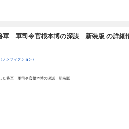
将軍 軍司令官根本博の深謀 新装版 の詳細
（ノンフィクション）
った将軍 軍司令官根本博の深謀 新装版