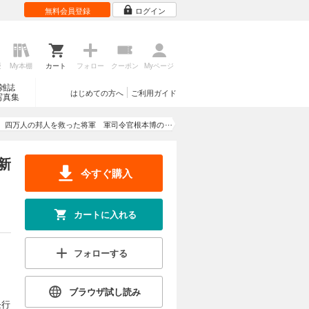
無料会員登録
ログイン
歴
My本棚
カート
フォロー
クーポン
Myページ
雑誌
はじめての方へ
ご利用ガイド
写真集
四万人の邦人を救った将軍 軍司令官根本博の
深謀 新装版
新
今すぐ購入
カートに入れる
フォローする
ブラウザ試し読み
昼行