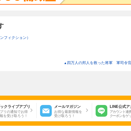
す
ンフィクション）
四万人の邦人を救った将軍 軍司令
▲
ックライブアプリ
メールマガジン
LINE公式
プリの通知でお得
お得な最新情報を
アカウント連
報を受け取ろう！
受け取ろう！
クーポンをゲ