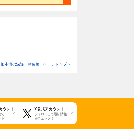
官根本博の深謀 新装版 ページトップヘ
アカウント
X公式アカウント
携で
フォローして最新情報
ット！
をチェック！