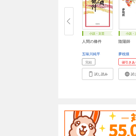
小説・文芸
小説・
人間の條件
陰陽師
五味川純平
夢枕獏
完結
値引きあ
試し読み
試