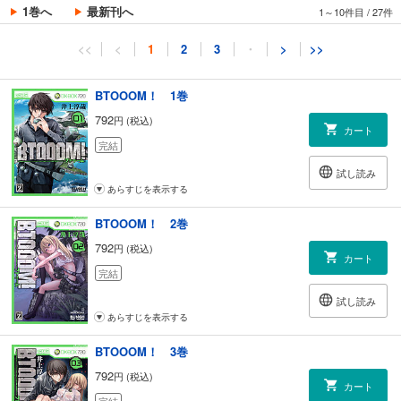
1巻へ
最新刊へ
1～10件目
/
27件
<<
<
1
2
3
・
>
>>
BTOOOM！ 1巻
792
円 (税込)
カート
完結
試し読み
あらすじを表示する
BTOOOM！ 2巻
792
円 (税込)
カート
完結
試し読み
あらすじを表示する
BTOOOM！ 3巻
792
円 (税込)
カート
完結