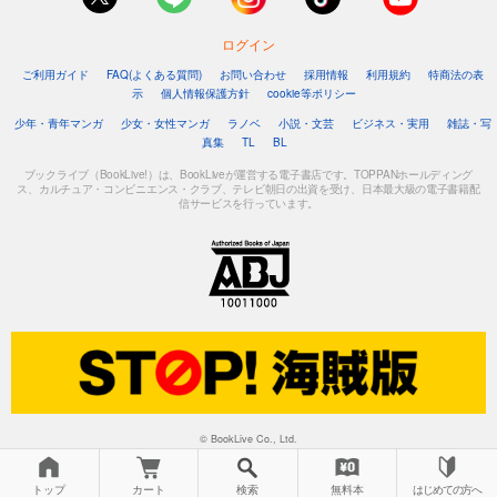
ログイン
ご利用ガイド
FAQ(よくある質問)
お問い合わせ
採用情報
利用規約
特商法の表
示
個人情報保護方針
cookie等ポリシー
少年・青年マンガ
少女・女性マンガ
ラノベ
小説・文芸
ビジネス・実用
雑誌・写
真集
TL
BL
ブックライブ（BookLive!）は、BookLiveが運営する電子書店です。TOPPANホールディング
ス、カルチュア・コンビニエンス・クラブ、テレビ朝日の出資を受け、日本最大級の電子書籍配
信サービスを行っています。
© BookLive Co., Ltd.
トップ
カート
検索
無料本
はじめての方へ