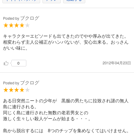
BTOOOM！ 16巻
・スカッとしたい
・非日常を体感したい
792
円 (税込)
カート
・新しい世界観にワクワクしたい
ブクログ
Posted by
完結
という方には特に、ぜひお読み頂きたい一品です！
試し読み
キャラクターエピソードも出てきたのでやや厚みが出てきた。
あらすじを表示する
相変わらず主人公補正がハンパないが、安心出来る。おっさん
BTOOOM！ 17巻
がいい味に。
792
円 (税込)
カート
2012年04月23日
0
完結
試し読み
あらすじを表示する
ブクログ
Posted by
BTOOOM！ 18巻
792
円 (税込)
ある日突然ニートの少年が 黒服の男たちに拉致され謎の無人
カート
島に連行される。
完結
同じく島に連行された無数の老若男女との
試し読み
激しく生々しい殺人ゲームが始まる・・・。
あらすじを表示する
島から脱出するには 8つのチップを集めなくてはいけません。
BTOOOM！ 19巻