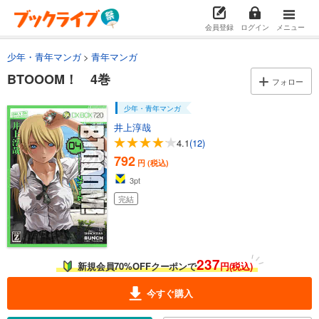
会員登録
ログイン
メニュー
少年・青年マンガ
青年マンガ
BTOOOM！ 4巻
フォロー
少年・青年マンガ
井上淳哉
4.1
(12)
792
円 (税込)
3
pt
完結
237
新規会員70%OFFクーポンで
円(税込)
今すぐ購入