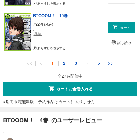
あらすじを表示する
BTOOOM！ 10巻
792
円 (税込)
カート
完結
試し読み
あらすじを表示する
BTOOOM！ 11巻
<<
<
1
2
3
・
>
>>
792
円 (税込)
カート
全27巻配信中
完結
試し読み
カートに全巻入れる
あらすじを表示する
※期間限定無料版、予約作品はカートに入りません
BTOOOM！ 12巻
792
円 (税込)
カート
BTOOOM！ 4巻 のユーザーレビュー
完結
試し読み
あらすじを表示する