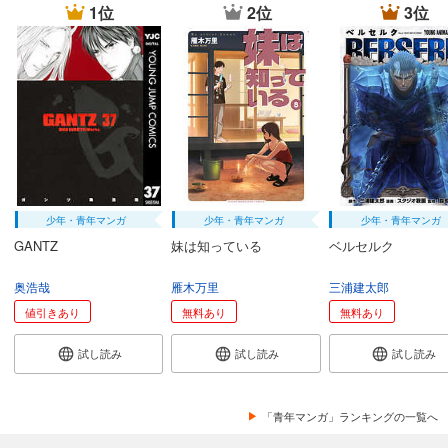
1位
2位
3位
少年・青年マンガ
少年・青年マンガ
少年・青年マンガ
GANTZ
妹は知っている
ベルセルク
奥浩哉
雁木万里
三浦建太郎
値引きあり
無料あり
無料あり
試し読み
試し読み
試し読み
「青年マンガ」ランキングの一覧へ