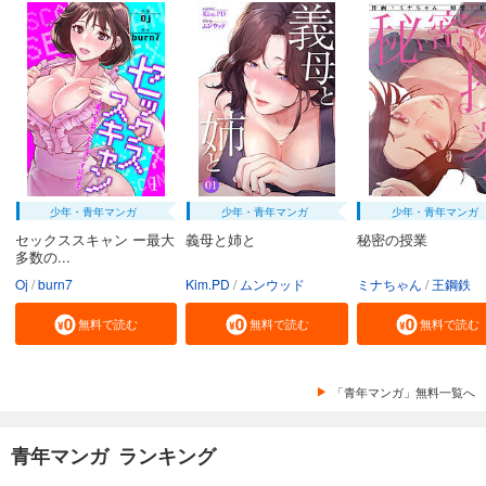
少年・青年マンガ
少年・青年マンガ
少年・青年マンガ
セックススキャン ー最大
義母と姉と
秘密の授業
多数の...
Oj
burn7
Kim.PD
ムンウッド
ミナちゃん
王鋼鉄
無料で読む
無料で読む
無料で読む
「青年マンガ」無料一覧へ
青年マンガ ランキング