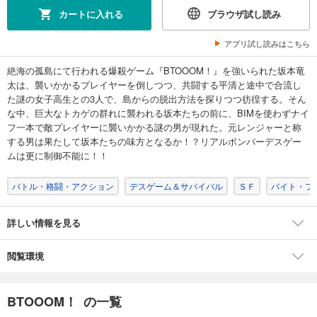
カートに入れる
ブラウザ試し読み
アプリ試し読みはこちら
絶海の孤島にて行われる爆殺ゲーム『BTOOOM！』を強いられた坂本竜
太は、襲いかかるプレイヤーを倒しつつ、共闘する平清と途中で合流し
た謎の女子高生との3人で、島からの脱出方法を探りつつ彷徨する。そん
な中、巨大なトカゲの群れに襲われる坂本たちの前に、BIMを使わずナイ
フ一本で敵プレイヤーに襲いかかる謎の男が現れた。元レンジャーと称
する男は果たして坂本たちの味方となるか！？リアルボンバーデスゲー
ムは更に制御不能に！！
バトル・格闘・アクション
デスゲーム＆サバイバル
ＳＦ
バイト・フ
詳しい情報を見る
閲覧環境
BTOOOM！ の一覧