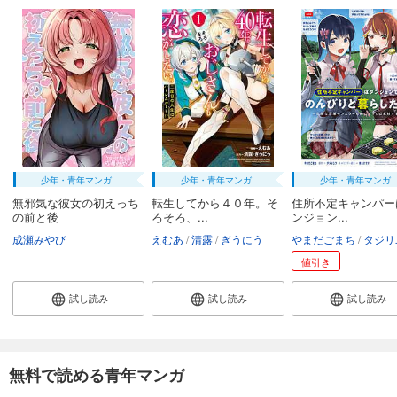
少年・青年マンガ
少年・青年マンガ
少年・青年マンガ
無邪気な彼女の初えっち
転生してから４０年。そ
住所不定キャンパー
の前と後
ろそろ、...
ンジョン...
成瀬みやび
えむあ
清露
ぎうにう
やまだごまち
タジリ
値引き
試し読み
試し読み
試し読み
無料で読める青年マンガ