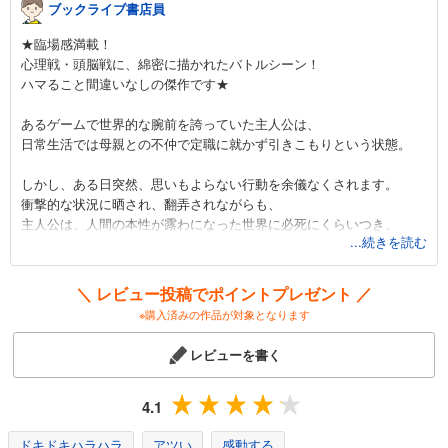
ブックライブ書店員
BTOOOM！ 13巻
★臨場感満載！
792
円 (税込)
心理戦・頭脳戦に、綿密に描かれたバトルシーン！
カート
ハマること間違いなしの傑作です★
完結
試し読み
あるゲームで世界的な腕前を誇っていた主人公は、
あらすじを表示する
日常生活では母親との不仲で定職に就かず引きこもりという状態。
BTOOOM！ 14巻
しかし、ある日突然、思いもよらない行動を余儀なくされます。
792
円 (税込)
衝撃的な状況に晒され、翻弄されながらも、
カート
主人公は、人間の本性が露わになった世界に必死にくらいつき、
完結
...続きを読む
本来持つ特技を活かしたり、己の未熟さや思いやり、責任感などを学
試し読み
んだりしていきます。
あらすじを表示する
＼ レビュー投稿でポイントプレゼント ／
次々と現れるキャラクターは、現代社会を反映させるような人物像や
※購入済みの作品が対象となります
BTOOOM！ 15巻
境遇で、
ただのバトルマンガに落ち着かず
792
円 (税込)
レビューを書く
カート
何か考えさせられるような厚みがあります。
完結
ストーリーが進むにつれて黒幕が明らかになっていく様子は
試し読み
4.1
興奮が冷めません。
あらすじを表示する
ドキドキハラハラ
アツい
感動する