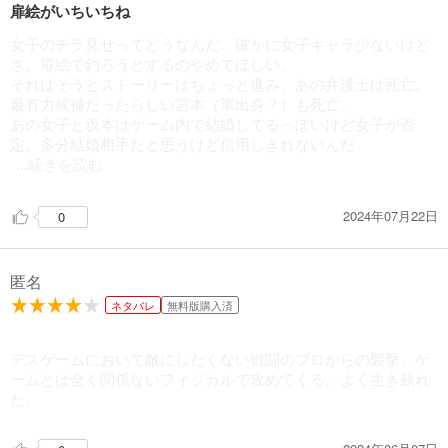
792
円 (税込)
扉絵がいちいちね
カート
完結
女子のチラ見せってどうなんだ。確かに女子キャラ少ないけど
試し読み
さ、扉絵で釣ろうとするのやめてほしい。
あらすじを表示する
それはそうとストーリーはちょっと進み、あの弁護士は死亡。
最有力候補だったらしい宮本（軍出身？）も死亡。
BTOOOM！ 23巻
あの女子と坂本はゲーム内で結婚してるっぽいけど女子が否
定。多分結婚相手だと思うけど信用しきれないんだ
792
円 (税込)
カート
...続きを読む
完結
試し読み
2024年07月22日
0
あらすじを表示する
BTOOOM！ 24巻
匿名
792
円 (税込)
カート
ネタバレ
無料版購入済
完結
試し読み
デスゲームにおいて敵にしたくない戦闘のプロからの襲撃。ゲ
あらすじを表示する
ームとは全く関係ないフィジカルで攻めてくる。よく生き残れ
た。
BTOOOM！ 25巻
792
円 (税込)
カート