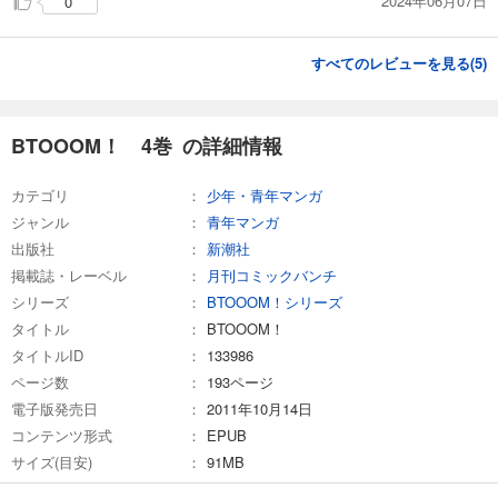
2024年06月07日
0
完結
試し読み
すべてのレビューを見る(
5
)
あらすじを表示する
BTOOOM！ 26巻（完） Light 友情編
858
円 (税込)
BTOOOM！ 4巻 の詳細情報
カート
完結
カテゴリ
少年・青年マンガ
試し読み
ジャンル
青年マンガ
あらすじを表示する
出版社
新潮社
BTOOOM！ 26巻（完） Dark 真実編
掲載誌・レーベル
月刊コミックバンチ
858
円 (税込)
シリーズ
BTOOOM！シリーズ
カート
タイトル
BTOOOM！
完結
タイトルID
133986
試し読み
ページ数
193ページ
あらすじを表示する
電子版発売日
2011年10月14日
コンテンツ形式
EPUB
サイズ(目安)
91MB