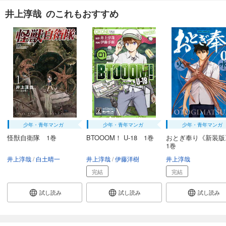
井上淳哉 のこれもおすすめ
少年・青年マンガ
少年・青年マンガ
少年・青年マンガ
怪獣自衛隊 1巻
BTOOOM！ U-18 1巻
おとぎ奉り《新装
1巻
井上淳哉
白土晴一
井上淳哉
伊藤洋樹
井上淳哉
完結
完結
試し読み
試し読み
試し読み