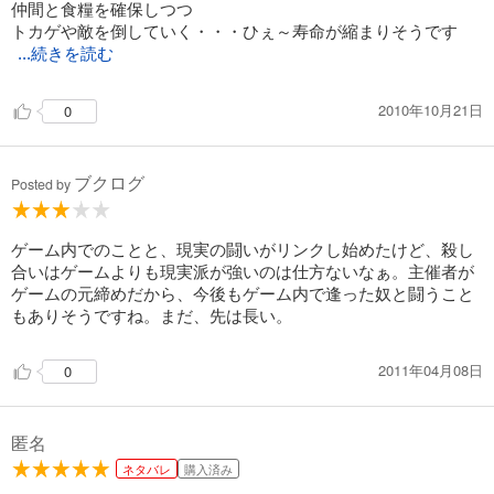
仲間と食糧を確保しつつ
792
円 (税込)
トカゲや敵を倒していく・・・ひぇ～寿命が縮まりそうです
カート
完結
...続きを読む
試し読み
あらすじを表示する
2010年10月21日
0
BTOOOM！ 20巻
792
ブクログ
円 (税込)
Posted by
カート
完結
試し読み
ゲーム内でのことと、現実の闘いがリンクし始めたけど、殺し
あらすじを表示する
合いはゲームよりも現実派が強いのは仕方ないなぁ。主催者が
ゲームの元締めだから、今後もゲーム内で逢った奴と闘うこと
BTOOOM！ 21巻
もありそうですね。まだ、先は長い。
792
円 (税込)
カート
完結
2011年04月08日
0
試し読み
あらすじを表示する
匿名
BTOOOM！ 22巻
ネタバレ
購入済み