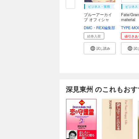
ビジネス・実用
ビジネス
ブルーアーカイ
Fate/Gran
ブ オフィシャ
material
ル...
DMC・REX編集部
TYPE-MO
続巻入荷
値引きあ
試し読み
試
深見東州 のこれもおす