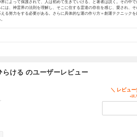
神界によって保護されて、人は初めて生きていける、と著者は説く。その中で
るには、神霊界の法則を理解し、そこに住する霊達の存在を感じ、愛され、そ
応える努力をする必要がある。さらに具体的な運の作り方＝創運テクニックを
る。
ひらける のユーザーレビュー
＼ レビュ
※購