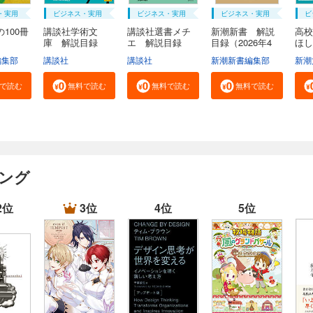
・実用
ビジネス・実用
ビジネス・実用
ビジネス・実用
ビ
100冊
講談社学術文
講談社選書メチ
新潮新書 解説
高校
庫 解説目録
エ 解説目録
目録（2026年4
ほし
２０...
２...
月...
編集部
講談社
講談社
新潮新書編集部
新潮
で読む
無料で読む
無料で読む
無料で読む
キング
2位
3位
4位
5位