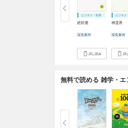
ビジネス・実用
ビジネス
絶対運
神霊界
深見東州
深見東州
試し読み
試
無料で読める 雑学・エ