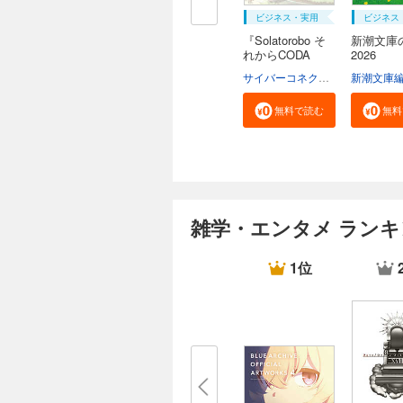
ビジネス・実用
ビジネス
『Solatorobo そ
新潮文庫の
れからCODA
2026
へ』...
サイバーコネクトツー
新潮文庫
無料で読む
無料
雑学・エンタメ ラン
1位