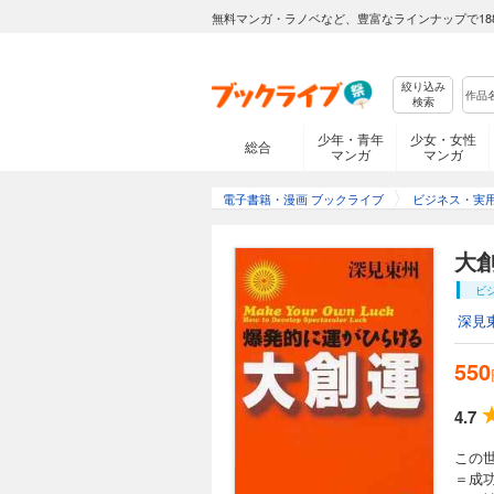
無料マンガ・ラノベなど、豊富なラインナップで18
絞り込み
検索
少年・青年
少女・女性
総合
マンガ
マンガ
電子書籍・漫画 ブックライブ
ビジネス・実
大
ビ
深見
550
4.7
この
＝成