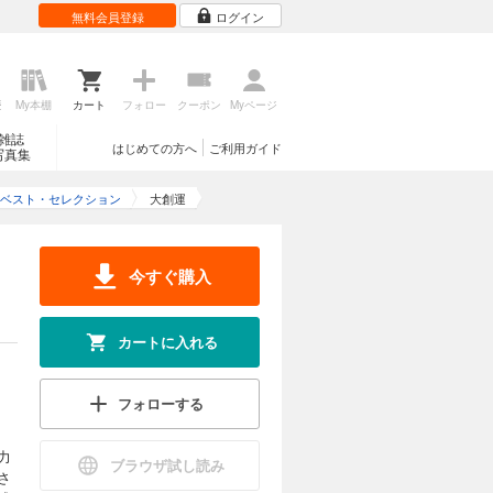
無料会員登録
ログイン
歴
My本棚
カート
フォロー
クーポン
Myページ
雑誌
はじめての方へ
ご利用ガイド
写真集
ベスト・セレクション
大創運
今すぐ購入
カートに入れる
フォローする
力
ブラウザ試し読み
さ