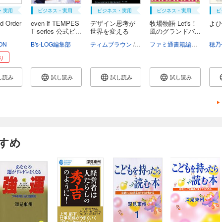
・実用
ビジネス・実用
ビジネス・実用
ビジネス・実用
ビ
d Order
even if TEMPES
デザイン思考が
牧場物語 Let's！
よひ
T series 公式ビ...
世界を変える
風のグランドバ...
〔ア...
ON
B's-LOG編集部
ティムブラウン
千葉敏生
ファミ通書籍編集部
穂乃
り
し読み
試し読み
試し読み
試し読み
すめ