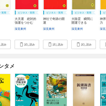
・実用
ビジネス・実用
ビジネス・実用
ビジネス・実用
ビ
大天運 絶対的
神社で奇跡の開
大除霊 瞬間に
神界
強運をつかむ
運
開運できる
力
深見東州
深見東州
深見東州
深見
し読み
試し読み
試し読み
試し読み
ンタメ