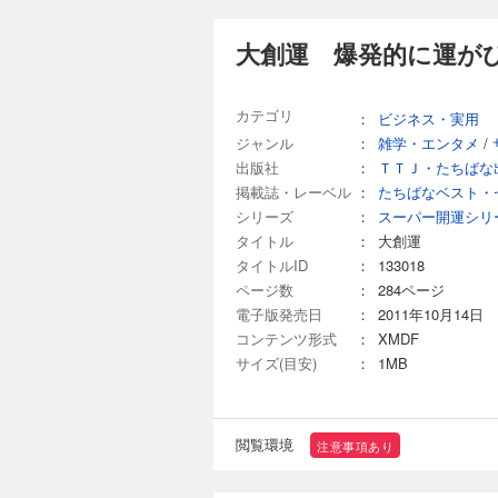
大創運 爆発的に運が
カテゴリ
：
ビジネス・実用
ジャンル
：
雑学・エンタメ
/
出版社
：
ＴＴＪ・たちばな
掲載誌・レーベル
：
たちばなベスト・
シリーズ
：
スーパー開運シリ
タイトル
：
大創運
タイトルID
：
133018
ページ数
：
284ページ
電子版発売日
：
2011年10月14日
コンテンツ形式
：
XMDF
サイズ(目安)
：
1MB
閲覧環境
注意事項あり