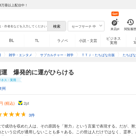
8万冊以上配信中！
Get!
セーフサーチ 中
来店pt
閲覧履
ビジネス
BL
TL
ラノベ
小説・文芸
実用
用
雑学・エンタメ
サブカルチャー・雑学
ＴＴＪ・たちばな出版
たちばな
創運 爆発的に運がひらける
ジネス・実用
東州
円 (税込)
2
pt
3件
世で成功を収めた人は、その原因を「努力」という言葉で表現する。だが、努
功という公式が通用しないことも多々ある。この世は人だけではなく、霊界、