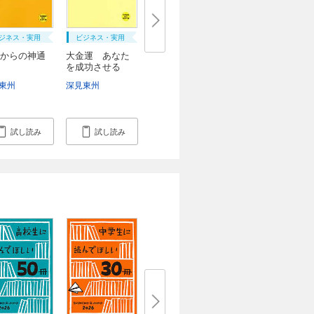
ジネス・実用
ビジネス・実用
からの神通
大金運 あなた
を成功させる
東州
深見東州
試し読み
試し読み