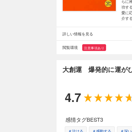
らに
功す
愛に
介す
詳しい情報を見る
閲覧環境
注意事項あり
大創運 爆発的に運が
4.7
感情タグBEST3
＃泣ける
＃感動する
＃深い