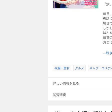
ステリアが作る絶品
『汝
れちゃって…!? 天然な引きこもり王子とツッコミ炸裂のメシウマ令嬢による もふもふ異世界グルメ(ちょっぴりラ
完結
ブ)コメ
前世
ポンコツ令嬢に転
教訓
198円 (税込)
馳せ
しか
『汝、我の“ごはん係”として任命するぞ！』 前世、
はん
教訓に今世では自由
前世
なことから王都で出
ステリアが作る絶品
おま
れちゃって…!? 天然な引きこもり王子とツッコミ炸裂のメシウマ令嬢による もふもふ異世界グルメ(ちょっぴりラ
完結
ブ)コメディ！
天然
...
もふ
ポンコツ令嬢に転
198円 (税込)
令嬢・聖女
グルメ
ギャグ・コメデ
『汝、我の“ごはん係”として任命するぞ！』 前世、
教訓に今世では自由
なことから王都で出
詳しい情報を見る
ステリアが作る絶品
れちゃって…!? 天然な引きこもり王子とツッコミ炸裂のメシウマ令嬢による もふもふ異世界グルメ(ちょっぴりラ
完結
ブ)コメ
閲覧環境
ポンコツ令嬢に転
198円 (税込)
『汝、我の“ごはん係”として任命するぞ！』 前世、