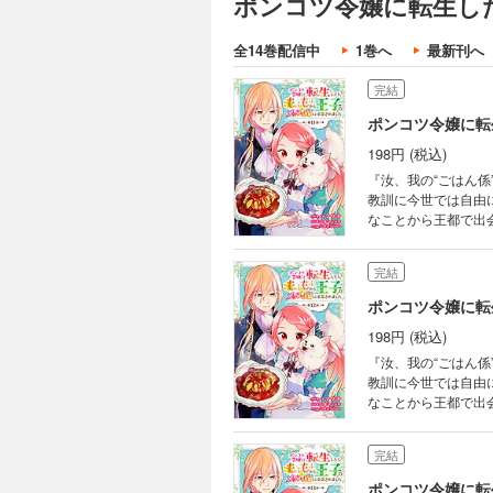
ポンコツ令嬢に転生し
教訓に今世では自由
なことから王都で出
全14巻配信中
1巻へ
最新刊へ
ステリアが作る絶品
れちゃって…!? 天然な引きこもり王子とツッコミ炸裂のメシウマ令嬢による もふもふ異世界グルメ(ちょっぴりラ
完結
ブ)コ
ポンコツ令嬢に転
198円 (税込)
『汝、我の“ごはん係”として任命するぞ！』 前世、
教訓に今世では自由
なことから王都で出
ステリアが作る絶品
れちゃって…!? 天然な引きこもり王子とツッコミ炸裂のメシウマ令嬢による もふもふ異世界グルメ(ちょっぴりラ
完結
ブ)コ
ポンコツ令嬢に転
198円 (税込)
『汝、我の“ごはん係”として任命するぞ！』 前世、
教訓に今世では自由
なことから王都で出
ステリアが作る絶品
れちゃって…！？ 天然な引きこもり王子とツッコミ炸裂のメシウマ令嬢による もふもふ異世界グルメ(ちょっぴり
完結
ラブ)コメディ！
ポンコツ令嬢に転