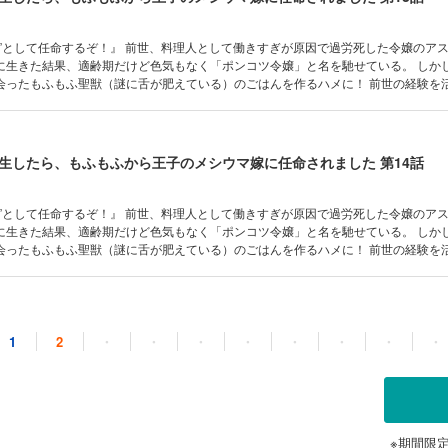
料理人として働きすぎが原因で過労死した令嬢のアステリア。
に生きた結果、適齢期だけど色気もなく「ポンコツ令嬢」と名を馳せている。 しか
会ったもふもふ聖獣（謎に舌が肥えている）のごはんを作るハメに！ 前世の経験を
ごはんは聖獣の胃袋を鷲掴み！ おまけに、研究一筋の引きこもり王子の“メシウマ嫁
生したら、もふもふから王子のメシウマ嫁に任命されました 第14話
料理人として働きすぎが原因で過労死した令嬢のアステリア。
に生きた結果、適齢期だけど色気もなく「ポンコツ令嬢」と名を馳せている。 しか
会ったもふもふ聖獣（謎に舌が肥えている）のごはんを作るハメに！ 前世の経験を
ごはんは聖獣の胃袋を鷲掴み！ おまけに、研究一筋の引きこもり王子の“メシウマ嫁
1
2
・
・
・
・
・
・
・
・
※期間限