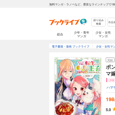
ポンコツ令嬢に転
無料マンガ・ラノベなど、豊富なラインナップで18
198円 (税込)
『汝、我の“ごはん係”として任命するぞ！』 前世、
教訓に今世では自由
絞り込み
検索
なことから王都で出
ステリアが作る絶品
少年・青年
少女・女性
総合
れちゃって…!? 天然な引きこもり王子とツッコミ炸裂のメシウマ令嬢による もふもふ異世界グルメ(ちょっぴりラ
マンガ
マンガ
完結
ブ)コメディ！
ポンコツ令嬢に転
電子書籍・漫画 ブックライブ
少女・女性マ
198円 (税込)
『汝、我の“ごはん係”として任命するぞ！』 前世、
完結
教訓に今世では自由
ポ
なことから王都で出
マ嫁
ステリアが作る絶品
れちゃって…!? 天然な引きこもり王子とツッコミ炸裂のメシウマ令嬢による もふもふ異世界グルメ(ちょっぴりラ
完結
少女
ブ)コメディ！
ハマ
ポンコツ令嬢に転
198円 (税込)
198
『汝、我の“ごはん係”として任命するぞ！』 前世、
教訓に今世では自由
5.0
なことから王都で出