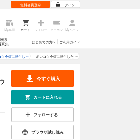
カートに入れる
無料会員登録
ログイン
試し読み
し、ひょん
歴
My本棚
カート
フォロー
クーポン
Myページ
活かしてア
”に抜擢さ
雑誌
はじめての方へ
ご利用ガイド
写真集
カートに入れる
コツ令嬢に転生し
ポンコツ令嬢に転生した
、もふもふから王
ら、もふもふから王子の
試し読み
メシウマ嫁に任命
メシウマ嫁に任命されま
されました
した 第13話
し、ひょん
今すぐ購入
ウ
活かしてア
”に抜擢さ
カートに入れる
カートに入れる
フォローする
試し読み
し、ひょん
ブラウザ試し読み
活かしてア