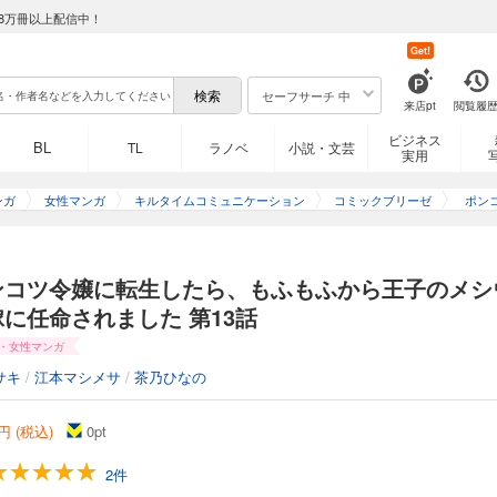
生したら、もふもふから王子のメシウマ嫁に任命されました 第5話
8万冊以上配信中！
Get!
料理人として働きすぎが原因で過労死した令嬢のアステリア。
に生きた結果、適齢期だけど色気もなく「ポンコツ令嬢」と名を馳せている。 しか
セーフサーチ 中
来店pt
閲覧履
会ったもふもふ聖獣（謎に舌が肥えている）のごはんを作るハメに！ 前世の経験を
ごはんは聖獣の胃袋を鷲掴み！ おまけに、研究一筋の引きこもり王子の“メシウマ嫁
ビジネス
BL
TL
ラノベ
小説・文芸
実用
生したら、もふもふから王子のメシウマ嫁に任命されました 第6話
ンガ
女性マンガ
キルタイムコミュニケーション
コミックブリーゼ
ポン
たら
子の
料理人として働きすぎが原因で過労死した令嬢のアステリア。
に生きた結果、適齢期だけど色気もなく「ポンコツ令嬢」と名を馳せている。 しか
ンコツ令嬢に転生したら、もふもふから王子のメシ
会ったもふもふ聖獣（謎に舌が肥えている）のごはんを作るハメに！ 前世の経験を
に任命されました 第13話
ごはんは聖獣の胃袋を鷲掴み！ おまけに、研究一筋の引きこもり王子の“メシウマ嫁
・女性マンガ
サキ
/
江本マシメサ
/
茶乃ひなの
生したら、もふもふから王子のメシウマ嫁に任命されました 第7話
円 (税込)
0
pt
料理人として働きすぎが原因で過労死した令嬢のアステリア。
に生きた結果、適齢期だけど色気もなく「ポンコツ令嬢」と名を馳せている。 しか
2件
会ったもふもふ聖獣（謎に舌が肥えている）のごはんを作るハメに！ 前世の経験を