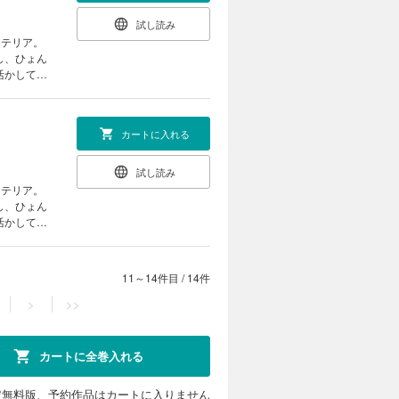
試し読み
し、ひょん
活かしてア
”に抜擢さ
カートに入れる
試し読み
し、ひょん
活かしてア
”に抜擢さ
11～14件目
/
14件
>
>>
カートに全巻入れる
定無料版、予約作品はカートに入りません