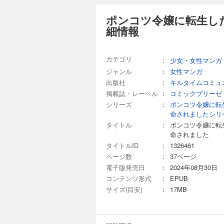
ポンコツ令嬢に転生した
細情報
カテゴリ
：
少女・女性マンガ
ジャンル
：
女性マンガ
出版社
：
キルタイムコミュ
掲載誌・レーベル
：
コミックブリーゼ
シリーズ
：
ポンコツ令嬢に転
命されましたシリ
タイトル
：
ポンコツ令嬢に転
命されました
タイトルID
：
1326461
ページ数
：
37ページ
電子版発売日
：
2024年08月30日
コンテンツ形式
：
EPUB
サイズ(目安)
：
17MB