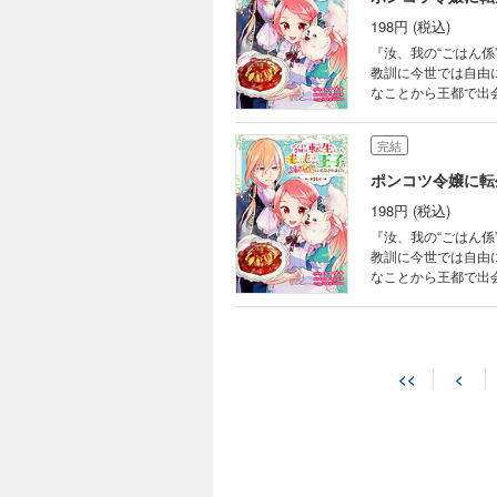
198円 (税込)
『汝、我の“ごはん係”として任命するぞ！』 前世、
教訓に今世では自由
なことから王都で出
ステリアが作る絶品
れちゃって…！？ 天然な引きこもり王子とツッコミ炸裂のメシウマ令嬢による もふもふ異世界グルメ(ちょっぴり
完結
ラブ)コメディ！
ポンコツ令嬢に転
198円 (税込)
『汝、我の“ごはん係”として任命するぞ！』 前世、
教訓に今世では自由
なことから王都で出
ステリアが作る絶品
れちゃって…！？ 天然な引きこもり王子とツッコミ炸裂のメシウマ令嬢による もふもふ異世界グルメ(ちょっぴり
ラブ)コメディ！
<<
<