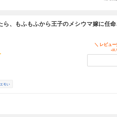
ら、もふもふから王子のメシウマ嫁に任命さ
＼ レビュ
※購
エモい