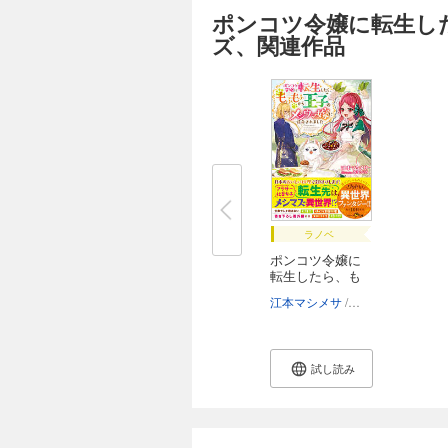
ポンコツ令嬢に転生し
ズ、関連作品
ラノベ
ポンコツ令嬢に
転生したら、も
ふ...
江本マシメサ
茶乃ひなの
試し読み