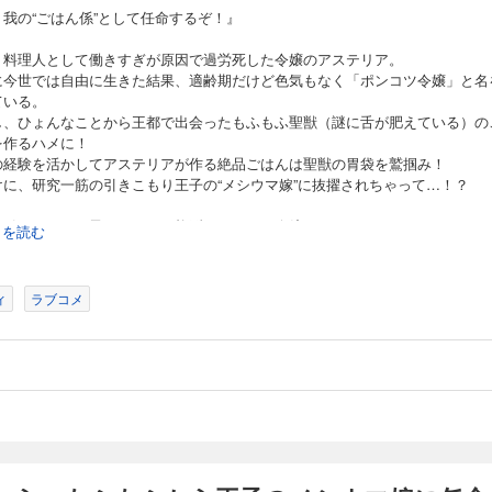
ごはんは聖獣の胃袋を鷲掴み！ おまけに、研究一筋の引きこもり王子の“メシウマ嫁
、我の“ごはん係”として任命するぞ！』
ディ！ 書き下ろしSSを収録したコミックス1巻、2023年10月14日発売！
、料理人として働きすぎが原因で過労死した令嬢のアステリア。
生したら、もふもふから王子のメシウマ嫁に任命されました 第8話
に今世では自由に生きた結果、適齢期だけど色気もなく「ポンコツ令嬢」と名
ている。
し、ひょんなことから王都で出会ったもふもふ聖獣（謎に舌が肥えている）の
料理人として働きすぎが原因で過労死した令嬢のアステリア。
を作るハメに！
に生きた結果、適齢期だけど色気もなく「ポンコツ令嬢」と名を馳せている。 しか
の経験を活かしてアステリアが作る絶品ごはんは聖獣の胃袋を鷲掴み！
会ったもふもふ聖獣（謎に舌が肥えている）のごはんを作るハメに！ 前世の経験を
ごはんは聖獣の胃袋を鷲掴み！ おまけに、研究一筋の引きこもり王子の“メシウマ嫁
けに、研究一筋の引きこもり王子の“メシウマ嫁”に抜擢されちゃって…！？
な引きこもり王子とツッコミ炸裂のメシウマ令嬢による
続きを読む
もふ異世界グルメ(ちょっぴりラブ)コメディ！
生したら、もふもふから王子のメシウマ嫁に任命されました 第9話
ィ
ラブコメ
料理人として働きすぎが原因で過労死した令嬢のアステリア。
に生きた結果、適齢期だけど色気もなく「ポンコツ令嬢」と名を馳せている。 しか
会ったもふもふ聖獣（謎に舌が肥えている）のごはんを作るハメに！ 前世の経験を
ごはんは聖獣の胃袋を鷲掴み！ おまけに、研究一筋の引きこもり王子の“メシウマ嫁
ディ！ 書き下ろしSSを収録したコミックス1巻、2023年10月14日発売！
生したら、もふもふから王子のメシウマ嫁に任命されました 第10話
料理人として働きすぎが原因で過労死した令嬢のアステリア。