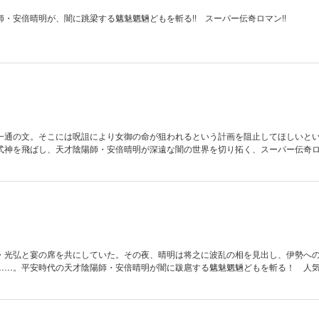
・安倍晴明が、闇に跳梁する魑魅魍魎どもを斬る!! スーパー伝奇ロマン!!
一通の文。そこには呪詛により女御の命が狙われるという計画を阻止してほしいと
式神を飛ばし、天才陰陽師・安倍晴明が深遠な闇の世界を切り拓く、スーパー伝奇
・光弘と宴の席を共にしていた。その夜、晴明は将之に波乱の相を見出し、伊勢へ
……。平安時代の天才陰陽師・安倍晴明が闇に跋扈する魑魅魍魎どもを斬る！ 人