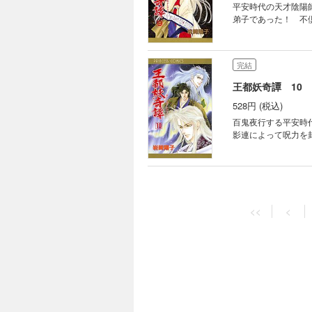
平安時代の天才陰陽
弟子であった！ 不
完結
王都妖奇譚 10
528円 (税込)
百鬼夜行する平安時
影連によって呪力を
完結
王都妖奇譚 11
<<
<
528円 (税込)
平安時代、京の都に
かび上がった。王都
さまじい死闘の結末は
完結