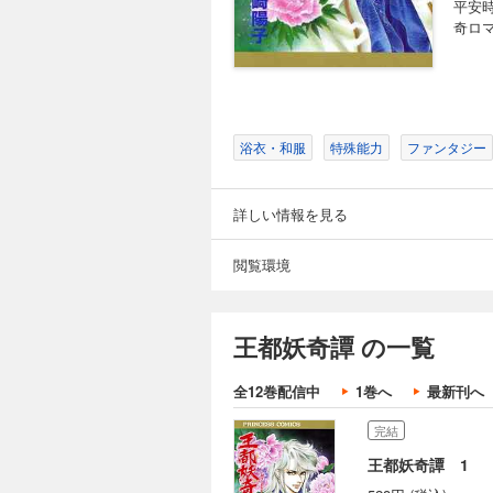
平安
奇ロマ
浴衣・和服
特殊能力
ファンタジー
詳しい情報を見る
閲覧環境
王都妖奇譚 の一覧
全12巻配信中
1巻へ
最新刊へ
完結
王都妖奇譚 1