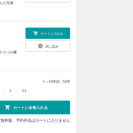
んだ兄弟
カートに入れる
試し読み
ライバル橘
1～10件目
/
12件
カートに入れる
>
>>
試し読み
、天空に浮
の最後のす
カートに全巻入れる
定無料版、予約作品はカートに入りません
カートに入れる