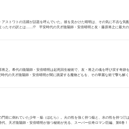
・アストワトの活躍が話題を呼んでいた。彼を見かけた晴明は、その気に不吉な気
立ったその訳とは……!? 平安時代の天才陰陽師・安倍晴明と友・藤原将之に最大
原将之。希代の陰陽師・安倍晴明は起死回生秘術で、友・将之の魂を呼び戻す奇跡
平安時代の天才陰陽師・安倍晴明が闇に跳梁する魔物どもを、その華麗な術で撃ち解
の門前に倒れていた少年・焔（ほむら）。火の性を強く持つ焔と、水の性を持つ汀
時代、天才陰陽師・安倍晴明が放つ秘術が光る、スーパー伝奇ロマン巨編、第6巻！