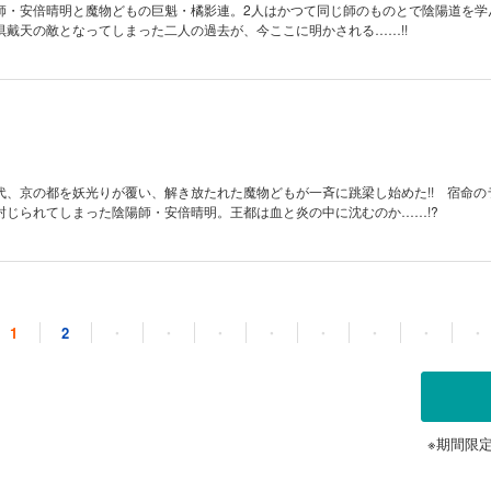
師・安倍晴明と魔物どもの巨魁・橘影連。2人はかつて同じ師のものとで陰陽道を学
倶戴天の敵となってしまった二人の過去が、今ここに明かされる……!!
代、京の都を妖光りが覆い、解き放たれた魔物どもが一斉に跳梁し始めた!! 宿命の
封じられてしまった陰陽師・安倍晴明。王都は血と炎の中に沈むのか……!?
1
2
・
・
・
・
・
・
・
・
恨みを抱く橘影連は、都中に鬼どもを放ち、瘴気を撒き散らす。都は妖光に覆われ
を救うため安倍晴明や藤原将之らが影連に最後の決戦を挑む……!! 因縁深き宿敵と
!?
※期間限