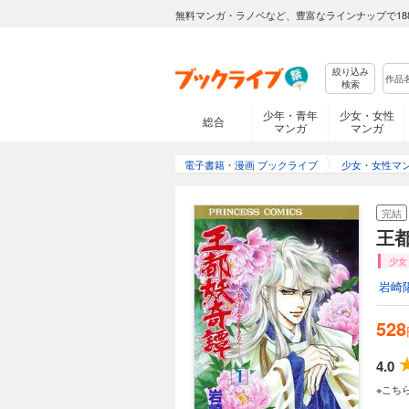
無料マンガ・ラノベなど、豊富なラインナップで18
絞り込み
検索
少年・青年
少女・女性
総合
マンガ
マンガ
電子書籍・漫画 ブックライブ
少女・女性マ
完結
王
少女
岩崎
528
4.0
※こち