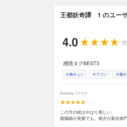
王都妖奇譚 12
528円 (税込)
王都妖奇譚 1 のユー
瀬戸内に反逆者・藤
が……。天才陰陽師
4.0
感情タグBEST3
＃胸キュン
＃アツい
＃癒や
Posted by
ブクログ
この方の絵はやはり美しい。
陰陽師が長髪でも、相方が新右衛