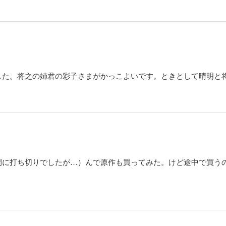
した。将之の姉君の彩子さまがかっこよいです。ときとして晴明と
間に打ち切りでしたが…）んで原作も買ってみた。けど途中で買う