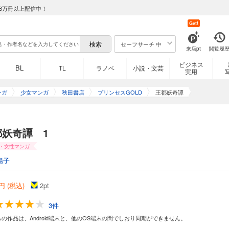
8万冊以上配信中！
Get!
セーフサーチ 中
来店pt
閲覧履
ビジネス
BL
TL
ラノベ
小説・文芸
実用
ンガ
少女マンガ
秋田書店
プリンセスGOLD
王都妖奇譚
都妖奇譚 1
・女性マンガ
陽子
円 (税込)
2
pt
3件
らの作品は、Android端末と、他のOS端末の間でしおり同期ができません。