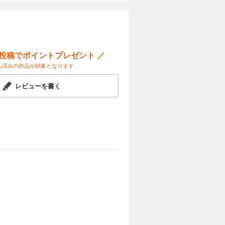
試し読み
った
完結!!
ー投稿でポイントプレゼント ／
入済みの作品が対象となります
レビューを書く