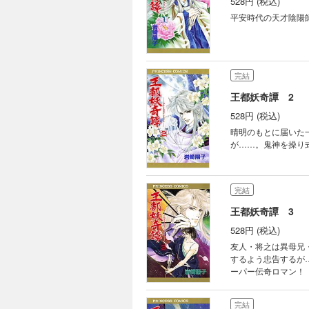
528円 (税込)
平安時代の天才陰陽師
完結
王都妖奇譚 2
528円 (税込)
晴明のもとに届いた
が……。鬼神を操り
完結
王都妖奇譚 3
528円 (税込)
友人・将之は異母兄
するよう忠告するが
ーパー伝奇ロマン！
完結