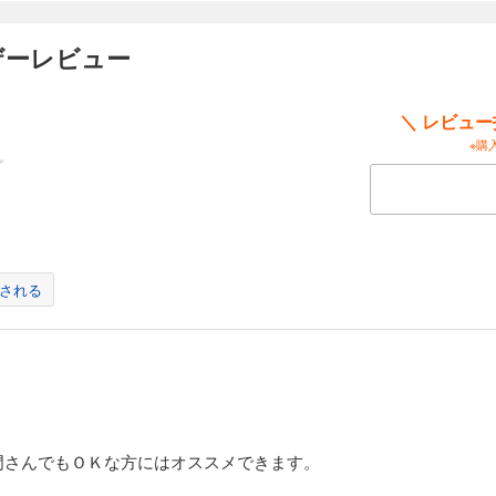
ザーレビュー
原純友の復活の噂が流れていた。その真偽を確かめるため、安倍晴明は西海に向か
・安倍晴明とその友・藤原将之の活躍と友情を描いたスーパー伝奇ロマン巨編、ついに
＼ レビュ
※購
される
門さんでもＯＫな方にはオススメできます。