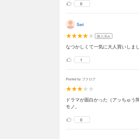
0
Seri
購入済み
なつかしくて一気に大人買いしま
1
Posted by
ブクログ
ドラマが面白かった（アッちゅう
モノ。
0