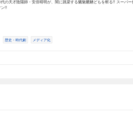
時代の天才陰陽師・安倍晴明が、闇に跳梁する魑魅魍魎どもを斬る!! スーパー
ン!!
歴史・時代劇
メディア化