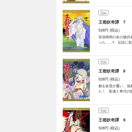
完結
王都妖奇譚 7
528円 (税込)
安倍晴明の友の猪武
った……!! 伝説に
完結
王都妖奇譚 8
528円 (税込)
都を妖雲が覆い、強
た！ 影連と希代の陰
完結
王都妖奇譚 9
528円 (税込)