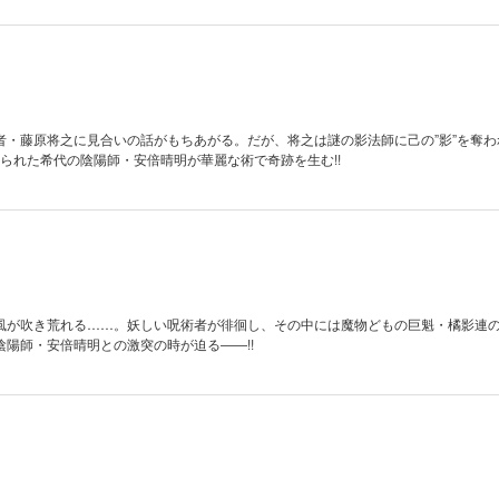
者・藤原将之に見合いの話がもちあがる。だが、将之は謎の影法師に己の”影”を奪わ
彩られた希代の陰陽師・安倍晴明が華麗な術で奇跡を生む!!
風が吹き荒れる……。妖しい呪術者が徘徊し、その中には魔物どもの巨魁・橘影連
陽師・安倍晴明との激突の時が迫る――!!