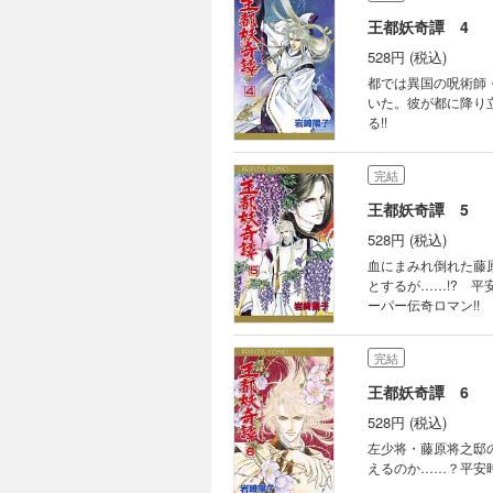
王都妖奇譚 4
528円 (税込)
都では異国の呪術師
いた。彼が都に降り
る!!
完結
王都妖奇譚 5
528円 (税込)
血にまみれ倒れた藤
とするが……!? 
ーパー伝奇ロマン!!
完結
王都妖奇譚 6
528円 (税込)
左少将・藤原将之邸
えるのか……？平安