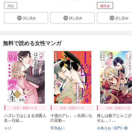
完結
値引き
試し読み
試し読み
試し読み
無料で読める女性マンガ
少女・女性マンガ
少女・女性マンガ
少女・女性マンガ
ハズレではじまる溺愛人
十億のアレ。～吉原いち
推しは殿下じゃござ
生～仕組...
の花魁～
せん…！...
シジ
宇月あい
小糸りお
百門一新