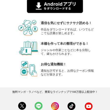
通信を気にせずにサクサク読める！
作品をダウンロードすれば、いつでもど
こでも読書が楽しめます。
本棚を作って本の整理ができる！
ジャンルや作家ごとなどに本を分類し
て、鍵もかけられます。
お得な通知機能！
通知を許可すると、お得なクーポン情報
などが届きます。
無料マンガ・ラノベなど、豊富なラインナップで188万冊以上配信中！