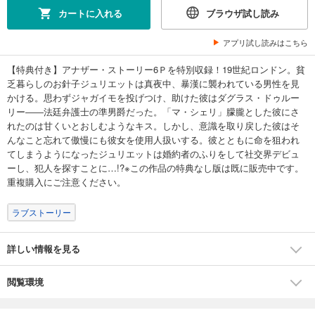
カートに入れる
ブラウザ試し読み
アプリ試し読みはこちら
【特典付き】アナザー・ストーリー6Ｐを特別収録！19世紀ロンドン。貧
乏暮らしのお針子ジュリエットは真夜中、暴漢に襲われている男性を見
かける。思わずジャガイモを投げつけ、助けた彼はダグラス・ドゥルー
リー――法廷弁護士の準男爵だった。「マ・シェリ」朦朧とした彼にさ
れたのは甘くいとおしむようなキス。しかし、意識を取り戻した彼はそ
んなこと忘れて傲慢にも彼女を使用人扱いする。彼とともに命を狙われ
てしまうようになったジュリエットは婚約者のふりをして社交界デビュ
ーし、犯人を探すことに…!?※この作品の特典なし版は既に販売中です。
重複購入にご注意ください。
ラブストーリー
詳しい情報を見る
閲覧環境