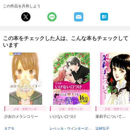
この作品を共有しよう
この本をチェックした人は、こんな本もチェックして
います
少女・女性マンガ
少女・女性マンガ
少女・女性マンガ
少女のメランコリー
いけない口づけ
茉莉子について…
タアモ
レベッカ・ウインターズ
桜屋響
辻村弘子