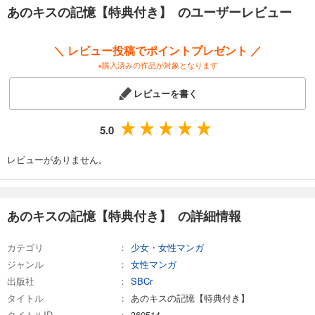
あのキスの記憶【特典付き】 のユーザーレビュー
＼ レビュー投稿でポイントプレゼント ／
※購入済みの作品が対象となります
レビューを書く
5.0
レビューがありません。
あのキスの記憶【特典付き】 の詳細情報
カテゴリ
少女・女性マンガ
ジャンル
女性マンガ
出版社
SBCr
タイトル
あのキスの記憶【特典付き】
タイトルID
360514