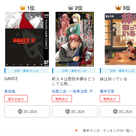
1位
2位
3位
少年・青年マンガ
少年・青年マンガ
少年・青年マンガ
GANTZ
町人Ａは悪役令嬢をどう
妹は知っている
しても救...
奥浩哉
目黒三吉
一色孝太郎
Parum
雁木万里
値引きあり
無料あり
無料あり
試し読み
試し読み
試し読み
「青年マンガ」ランキングの一覧へ