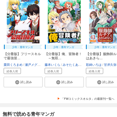
少年・青年マンガ
少年・青年マンガ
少年・青年マンガ
【分冊版】フリースキル
【分冊版】俺、冒険者！
【分冊版】服飾師ル
で最強冒...
～無双...
はあきら...
栗田くろまめ
瀬戸メグル
kgr
藤本いくら
みそたくあん
りりんら
彩綺いろは
甘岸久弥
続巻入荷
続巻入荷
続巻入荷
試し読み
試し読み
試し読み
「FWコミックスオルタ」の最新刊一覧へ
無料で読める青年マンガ