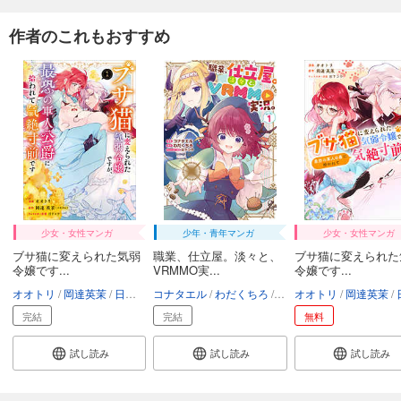
作者のこれもおすすめ
少女・女性マンガ
少年・青年マンガ
少女・女性マンガ
ブサ猫に変えられた気弱
職業、仕立屋。淡々と、
ブサ猫に変えられた
令嬢です...
VRMMO実...
令嬢です...
オオトリ
岡達英茉
日下コウ
コナタエル
わだくちろ
日下コウ
オオトリ
岡達英茉
日
完結
完結
無料
試し読み
試し読み
試し読み