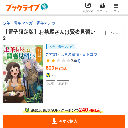
会員登録
ログイン
メニュー
少年・青年マンガ
青年マンガ
【電子限定版】お茶屋さんは賢者見習い
フォロー
2
少年・青年マンガ
九堂絹
/
巴里の黒猫
/
日下コウ
2.0
(1)
803
円 (税込)
4
pt
完結
最新刊
240
新規会員70%OFFクーポンで
円(税込)
今すぐ購入