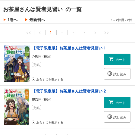
お茶屋さんは賢者見習い の一覧
1巻へ
最新刊へ
1～2件目
/
2件
<<
<
1
・
・
・
>
>>
【電子限定版】お茶屋さんは賢者見習い 1
748
円 (税込)
カート
完結
試し読み
あらすじを表示する
【電子限定版】お茶屋さんは賢者見習い 2
803
円 (税込)
カート
完結
試し読み
あらすじを表示する