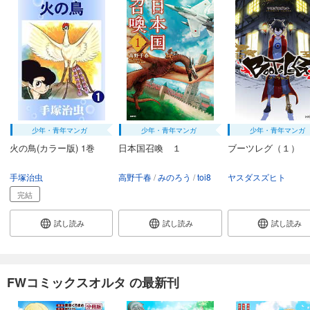
少年・青年マンガ
少年・青年マンガ
少年・青年マンガ
火の鳥(カラー版) 1巻
日本国召喚 １
ブーツレグ（１）
手塚治虫
高野千春
みのろう
toi8
ヤスダスズヒト
完結
試し読み
試し読み
試し読み
FWコミックスオルタ の最新刊