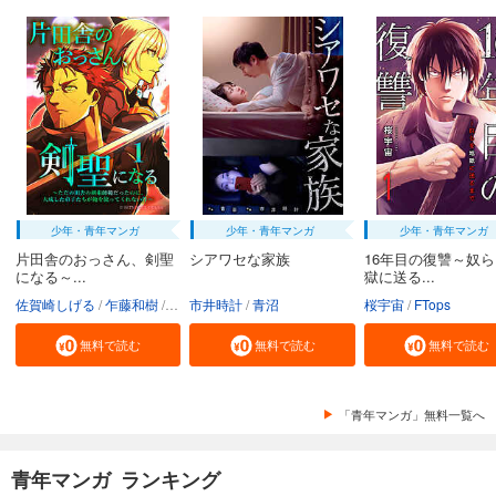
少年・青年マンガ
少年・青年マンガ
少年・青年マンガ
片田舎のおっさん、剣聖
シアワセな家族
16年目の復讐～奴
になる～...
獄に送る...
佐賀崎しげる
乍藤和樹
鍋島テツヒロ
市井時計
青沼
桜宇宙
FTops
無料で読む
無料で読む
無料で読む
「青年マンガ」無料一覧へ
青年マンガ ランキング