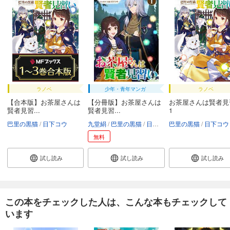
ラノベ
少年・青年マンガ
ラノベ
【合本版】お茶屋さんは
【分冊版】お茶屋さんは
お茶屋さんは賢者見
賢者見習...
賢者見習...
1
巴里の黒猫
日下コウ
九堂絹
巴里の黒猫
日下コウ
巴里の黒猫
日下コウ
無料
試し読み
試し読み
試し読み
この本をチェックした人は、こんな本もチェックして
います