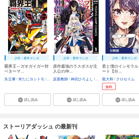
少年・青年マンガ
少年・青年マンガ
少年・青年マンガ
覇界王～ガオガイガー対
原作最強のラスボスが主
君と僕のインモラル
ベターマ...
人公の仲...
ート【分...
矢立肇
米たにヨシトモ
竹田裕一郎
反面教師
藤沢真行
神武ひろよし
ホビージャパン
fame
龍大和
クロセイム
無料
試し読み
試し読み
試し読み
ストーリアダッシュ の最新刊