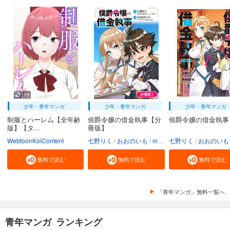
少年・青年マンガ
少年・青年マンガ
少年・青年マンガ
制服とハーレム【全年齢
侯爵令嬢の借金執事【分
侯爵令嬢の借金執事
版】【タ...
冊版】
WebtoonKoiContent
七野りく
おおのいも
mmu
七野りく
おおのいも
無料で読む
無料で読む
無料で読む
「青年マンガ」無料一覧へ
青年マンガ ランキング