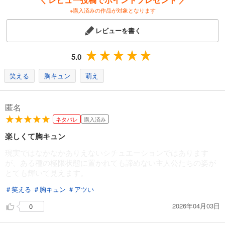
※購入済みの作品が対象となります
レビューを書く
5.0
笑える
胸キュン
萌え
匿名
ネタバレ
購入済み
楽しくて胸キュン
現実ではなかなかありえないシチュエーションではあります
が、ある種の極限状態に置かれても諦めない主人公たちの姿が
とても輝いて見えます。
＃笑える
＃胸キュン
＃アツい
2026年04月03日
0