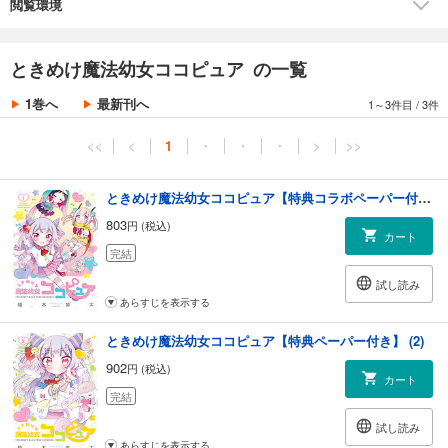
閲覧環境
ときめけ魔法幼女ココピュア の一覧
1巻へ
最新刊へ
1～3件目
/
3件
<<
<
1
・
・
・
>
>>
ときめけ魔法幼女ココピュア【特典コラボペーパー付き 】 (1)
803
円 (税込)
カート
完結
試し読み
あらすじを表示する
ときめけ魔法幼女ココピュア【特典ペーパー付き】 (2)
902
円 (税込)
カート
完結
試し読み
あらすじを表示する