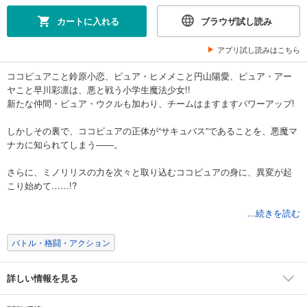
カートに入れる
ブラウザ試し読み
アプリ試し読みはこちら
ココピュアこと鈴原小恋、ピュア・ヒメメこと円山陽愛、ピュア・アー
ヤこと早川彩凛は、悪と戦う小学生魔法少女!!
新たな仲間・ピュア・ウクルも加わり、チームはますますパワーアップ!
しかしその裏で、ココピュアの正体が“サキュバス”であることを、悪魔マ
ナカに知られてしまう――。
さらに、ミノリリスの力を次々と取り込むココピュアの身に、異変が起
こり始めて……!?
キュートでドキドキマジカルコメディ、完結!!!
...続きを読む
★単行本カバー下画像収録★
電子版は連載時のカラーを収録しております！
バトル・格闘・アクション
共通の描き下ろし特典ペーパーを収録しております！
詳しい情報を見る