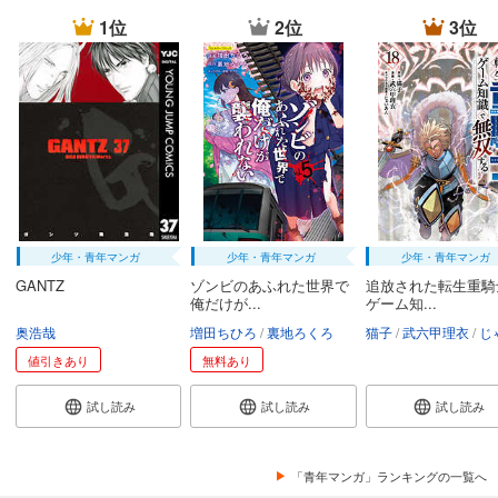
1位
2位
3位
少年・青年マンガ
少年・青年マンガ
少年・青年マンガ
GANTZ
ゾンビのあふれた世界で
追放された転生重騎
俺だけが...
ゲーム知...
奥浩哉
増田ちひろ
裏地ろくろ
猫子
武六甲理衣
じゃい
値引きあり
無料あり
試し読み
試し読み
試し読み
「青年マンガ」ランキングの一覧へ