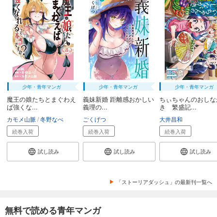
少年・青年マンガ
少年・青年マンガ
少年・青年マンガ
魔王の娘たちとまぐわえ
義妹新婚 距離感おかしい
ちぃちゃんのおしな
ば強くな...
義理の...
き 繁盛記...
カモメ山脈
冬野なべ
ごくげつ
大井昌和
続巻入荷
続巻入荷
続巻入荷
試し読み
試し読み
試し読み
「ストーリアダッシュ」の最新刊一覧へ
無料で読める青年マンガ