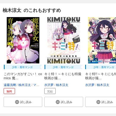
柚木涼太 のこれもおすすめ
少年・青年マンガ
少年・青年マンガ
少年・青年マンガ
このマンガがすごい！ co
キミ特！～キミにも特撮
キミ特!!～キミにも
mics 魔...
映画が撮...
映画が撮...
遠藤浅蜊
柚木涼太
マルイノ
水沢夢
柚木涼太
水沢夢
柚木涼太
無料
完結
試し読み
試し読み
試し読み