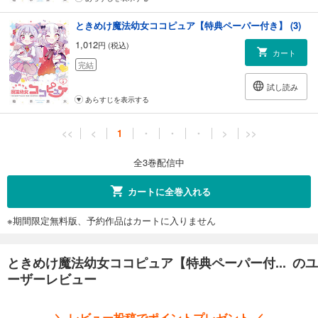
ときめけ魔法幼女ココピュア【特典ペーパー付き】 (3)
1,012
円 (税込)
カート
完結
試し読み
あらすじを表示する
<<
<
1
・
・
・
>
>>
全3巻配信中
カートに全巻入れる
※期間限定無料版、予約作品はカートに入りません
ときめけ魔法幼女ココピュア【特典ペーパー付... のユ
ーザーレビュー
＼ レビュー投稿でポイントプレゼント ／