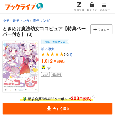
会員登録
ログイン
メニュー
少年・青年マンガ
青年マンガ
ときめけ魔法幼女ココピュア【特典ペー
フォロー
パー付き】 (3)
少年・青年マンガ
柚木涼太
5.0
(1)
1,012
円 (税込)
5
pt
完結
最新刊
303
新規会員70%OFFクーポンで
円(税込)
今すぐ購入