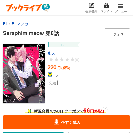
会員登録
ログイン
メニュー
BL
BLマンガ
Seraphim meow 第6話
フォロー
BL
夜人
-
(0)
220
円 (税込)
1
pt
完結
66
新規会員70%OFFクーポンで
円(税込)
今すぐ購入