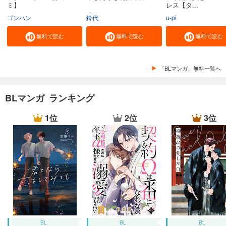
ミ】
レス【タ...
ゴンハン
鈴代
u-pi
無料で読む
無料で読む
無料で読む
「BLマンガ」無料一覧へ
BLマンガ ランキング
1位
2位
3位
BL
BL
BL