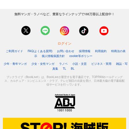
無料マンガ・ラノベなど、豊富なラインナップで188万冊以上配信中！
ログイン
ご利用ガイド
FAQ(よくある質問)
お問い合わせ
採用情報
利用規約
特商法の表
示
個人情報保護方針
cookie等ポリシー
少年・青年マンガ
少女・女性マンガ
ラノベ
小説・文芸
ビジネス・実用
雑誌・写
真集
TL
BL
ブックライブ（BookLive!）は、BookLiveが運営する電子書店です。TOPPANホールディング
ス、カルチュア・コンビニエンス・クラブ、テレビ朝日の出資を受け、日本最大級の電子書籍配
信サービスを行っています。