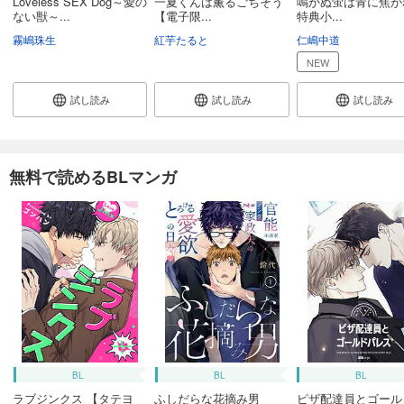
Loveless SEX Dog～愛の
一夏くんは薫るごちそう
鳴かぬ蛍は青に焦が
ない獣～...
【電子限...
特典小...
霧嶋珠生
紅芋たると
仁嶋中道
NEW
試し読み
試し読み
試し読み
無料で読めるBLマンガ
BL
BL
BL
ラブジンクス 【タテヨ
ふしだらな花摘み男
ピザ配達員とゴール