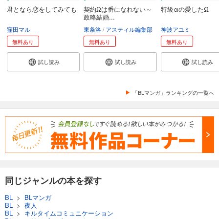
君となら恋をしてみても
契約Ωは番になれない～
特級αの愛したΩ
政略結婚...
窪田マル
東条洛
アスティル編集部
神波アユミ
無料あり
無料あり
無料あり
試し読み
試し読み
試し読み
「BLマンガ」ランキングの一覧へ
同じジャンルの本を探す
BL
>
BLマンガ
BL
>
夜人
BL
>
キルタイムコミュニケーション