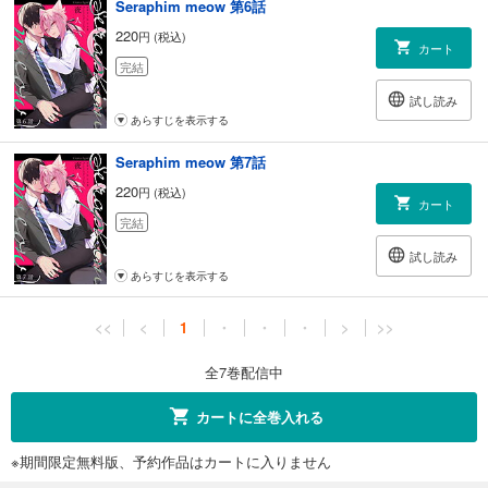
Seraphim meow 第6話
220
円 (税込)
カート
完結
試し読み
あらすじを表示する
Seraphim meow 第7話
220
円 (税込)
カート
完結
試し読み
あらすじを表示する
<<
<
1
・
・
・
>
>>
全7巻配信中
カートに全巻入れる
※期間限定無料版、予約作品はカートに入りません