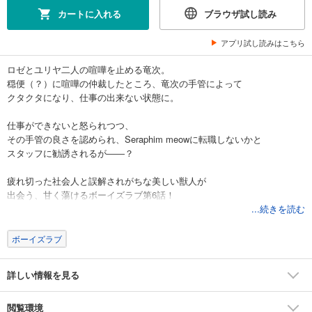
カートに入れる
ブラウザ試し読み
アプリ試し読みはこちら
ロゼとユリヤ二人の喧嘩を止める竜次。
穏便（？）に喧嘩の仲裁したところ、竜次の手管によって
クタクタになり、仕事の出来ない状態に。
仕事ができないと怒られつつ、
その手管の良さを認められ、Seraphim meowに転職しないかと
スタッフに勧誘されるが――？
疲れ切った社会人と誤解されがちな美しい獣人が
出会う、甘く蕩けるボーイズラブ第6話！
...続きを読む
ボーイズラブ
詳しい情報を見る
閲覧環境