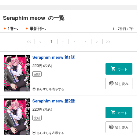
Seraphim meow の一覧
1巻へ
最新刊へ
1～7件目
/
7件
<<
<
1
・
・
・
>
>>
Seraphim meow 第1話
220
円 (税込)
カート
完結
試し読み
あらすじを表示する
Seraphim meow 第2話
220
円 (税込)
カート
完結
試し読み
あらすじを表示する