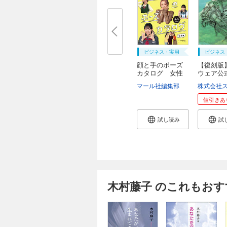
ビジネス・実用
ビジネス
顔と手のポーズ
【復刻版
カタログ 女性
ウェア公
編
...
マール社編集部
値引きあ
試し読み
試
木村藤子 のこれもおす