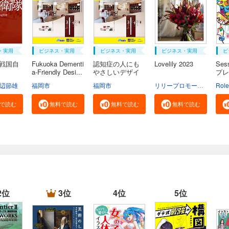
・実用
ビジネス・実用
ビジネス・実用
ビジネス・実用
ビ
続戦国自
Fukuoka Dementi
認知症の人にも
Lovelily 2023
Ses
a-Friendly Desi...
やさしいデザイ
プレ
ン...
辺節雄
福岡市
福岡市
リリープロモーション・ジャパン
Rol
で読む
無料で読む
無料で読む
無料で読む
2位
3位
4位
5位