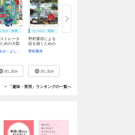
ジネス・実用
ビジネス・実用
ストレータ
野村重存による
ための大図
絵を描くための
風...
わか
よしかわかなめ
野村重存
細野美也子
淺井カヨ
試し読み
試し読み
「趣味・実用」ランキングの一覧へ