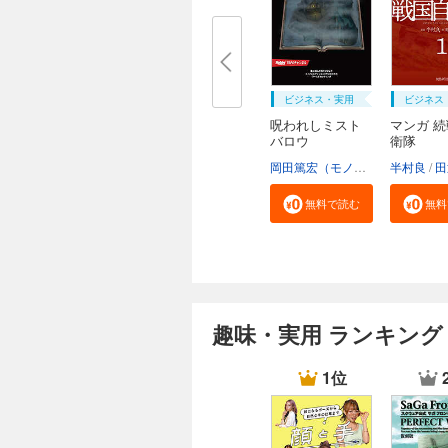
ビジネス・実用
ビジネス
呪われしミスト
マンガ 
バロウ
衛隊
岡田篤宏（モノドラコ）
半村良
宮﨑樹
田
無料で読む
無料
趣味・実用 ランキング
1位