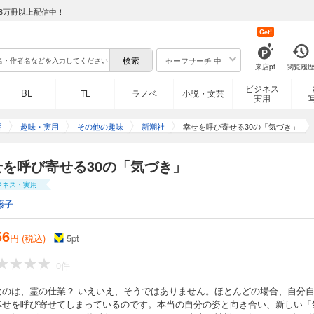
8万冊以上配信中！
Get!
セーフサーチ 中
来店pt
閲覧履
ビジネス
BL
TL
ラノベ
小説・文芸
実用
用
趣味・実用
その他の趣味
新潮社
幸せを呼び寄せる30の「気づき」
せを呼び寄せる30の「気づき」
ジネス・実用
藤子
56
円 (税込)
5
pt
0件
なのは、霊の仕業？ いえいえ、そうではありません。ほとんどの場合、自分
幸せを呼び寄せてしまっているのです。本当の自分の姿と向き合い、新しい「