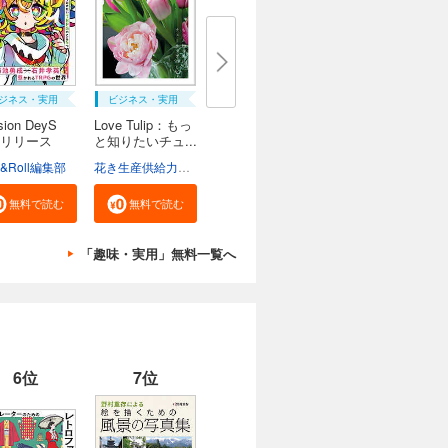
ジネス・実用
ビジネス・実用
sion DeyS
Love Tulip：もっ
リリース
と知りたいチュ...
e&Roll編集部
花き生産供給力強化協議会
無料で読む
無料で読む
「趣味・実用」無料一覧へ
6位
7位