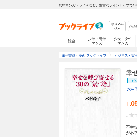
無料マンガ・ラノベなど、豊富なラインナップで18
絞り込み
検索
少年・青年
少女・女性
総合
マンガ
マンガ
電子書籍・漫画 ブックライブ
ビジネス・実
幸
ビ
木村
1,0
-
不幸
が不