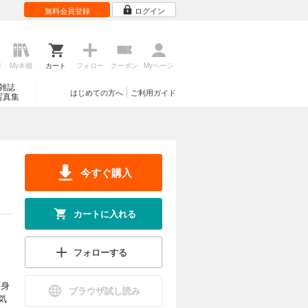
無料会員登録
ログイン
歴
My本棚
カート
フォロー
クーポン
Myページ
雑誌
はじめての方へ
ご利用ガイド
写真集
今すぐ購入
カートに入れる
フォローする
自身
ブラウザ試し読み
気