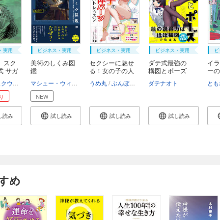
・実用
ビジネス・実用
ビジネス・実用
ビジネス・実用
ビ
】スク
美術のしくみ図
セクシーに魅せ
ダテ式最強の
イラ
式 サガ
鑑
る！女の子の人
構図とポーズ
ーの
体...
鑑
株式会社スクウェア・エニックス
マシュー・ウィルソン
うめ丸
中山ゆかり
ぶんぼん
ユニバーサル・パブリシング
ダテナオト
とも
り
NEW
し読み
試し読み
試し読み
試し読み
すめ