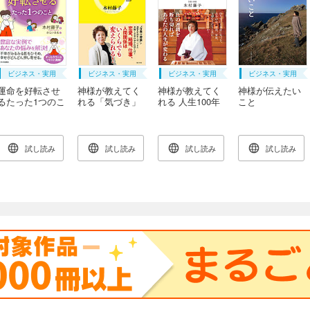
ビジネス・実用
ビジネス・実用
ビジネス・実用
ビジネス・実用
運命を好転させ
神様が教えてく
神様が教えてく
神様が伝えたい
るたった1つのこ
れる「気づき」
れる 人生100年
こと
と
時代の幸せな生
き方
試し読み
試し読み
試し読み
試し読み