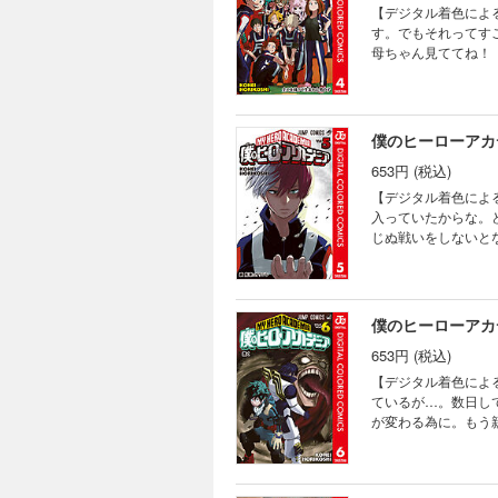
【デジタル着色によ
す。でもそれってす
母ちゃん見ててね！ “Plu
僕のヒーローアカデ
653円 (税込)
【デジタル着色によ
入っていたからな。
じぬ戦いをしないとな！ “P
僕のヒーローアカデ
653円 (税込)
【デジタル着色によ
ているが…。数日し
が変わる為に。もう親父か