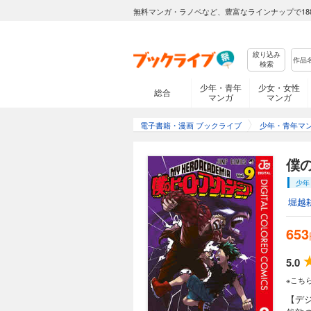
無料マンガ・ラノベなど、豊富なラインナップで18
絞り込み
検索
少年・青年
少女・女性
総合
マンガ
マンガ
電子書籍・漫画 ブックライブ
少年・青年マ
僕の
少年
堀越
653
5.0
※こち
【デ