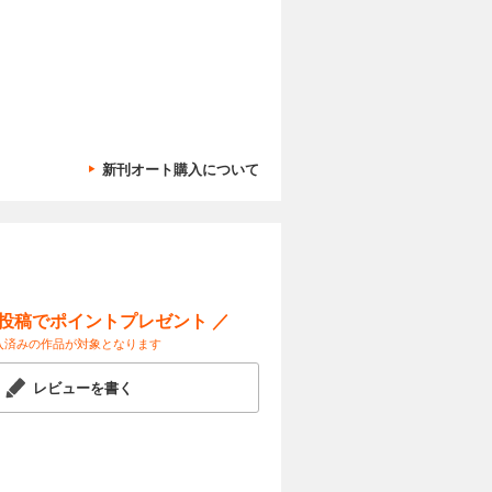
試し読み
Plus
カートに入れる
新刊オート購入について
応！ なに
試し読み
もすぐ援護
ー投稿でポイントプレゼント ／
カートに入れる
入済みの作品が対象となります
た「校外活
試し読み
たちもきた
レビューを書く