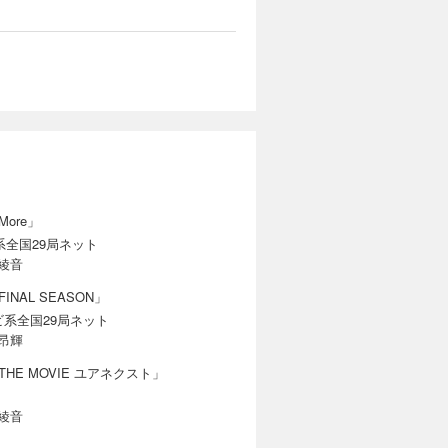
カートに入れる
!? 師弟
試し読み
が沢山いる
カートに入れる
で突入作戦
ore」
試し読み
ra”!!
系全国29局ネット
綾音
NAL SEASON」
ビ系全国29局ネット
昂輝
カートに入れる
HE MOVIE ユアネクスト」
かったこと
試し読み
 俺が君の
綾音