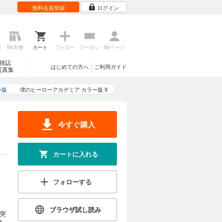
無料会員登録
ログイン
歴
My本棚
カート
フォロー
クーポン
Myページ
雑誌
はじめての方へ
ご利用ガイド
写真集
ー版
僕のヒーローアカデミア カラー版 9
今すぐ購入
カートに入れる
フォローする
ブラウザ試し読み
突