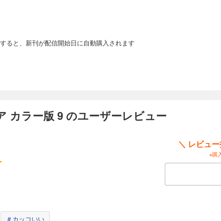
の俺を見せてやる！ よっしゃ行くぜ「ヒーロー仮免試験」！ 目指せヒヨッ子！ “
すると、新刊が配信開始日に自動購入されます
ミア カラー版 13
るフルカラー版！】仮免最終試験の「救助演習」が開始！ 状況判断！ 迅速な対
要だと思うん…BOOOM！ うわっ、何!? 救護所の近くに敵（ヴィラン）!? 俺
 Ultra”!!
 カラー版 9 のユーザーレビュー
ミア カラー版 14
＼ レビュ
※購
るフルカラー版！】夏休み終了！ 後期の授業が始まるよー！ 先生たちが言って
ーン）」ってなんだろね？ 職場体験とは違うのかな？ それに、すごそうな先輩
? “Plus Ultra”!!
ミア カラー版 15
＃カッコいい