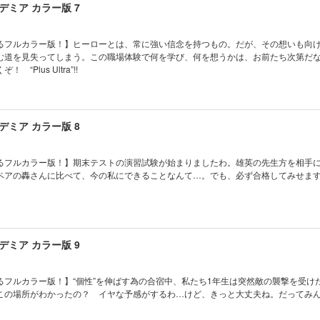
ミア カラー版 7
るフルカラー版！】ヒーローとは、常に強い信念を持つもの。だが、その想いも向
む道を見失ってしまう。この職場体験で何を学び、何を想うかは、お前たち次第だ
“Plus Ultra”!!
ミア カラー版 8
るフルカラー版！】期末テストの演習試験が始まりましたわ。雄英の先生方を相手
ペアの轟さんに比べて、今の私にできることなんて…。でも、必ず合格してみせま
ミア カラー版 9
るフルカラー版！】“個性”を伸ばす為の合宿中、私たち1年生は突然敵の襲撃を受け
この場所がわかったの？ イヤな予感がするわ…けど、きっと大丈夫ね。だってみ