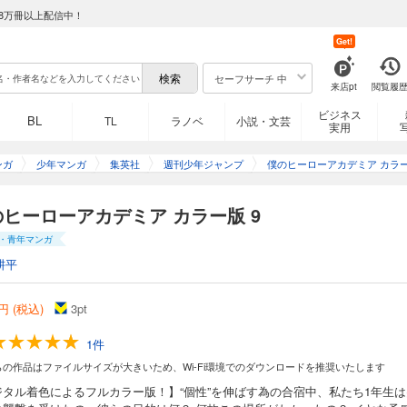
8万冊以上配信中！
Get!
セーフサーチ 中
来店pt
閲覧履
ビジネス
BL
TL
ラノベ
小説・文芸
実用
ンガ
少年マンガ
集英社
週刊少年ジャンプ
僕のヒーローアカデミア カラ
ヒーローアカデミア カラー版 9
・青年マンガ
耕平
円 (税込)
3
pt
1件
らの作品はファイルサイズが大きいため、Wi-Fi環境でのダウンロードを推奨いたします
ジタル着色によるフルカラー版！】“個性”を伸ばす為の合宿中、私たち1年生は