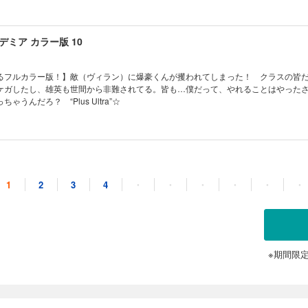
ミア カラー版 10
るフルカラー版！】敵（ヴィラン）に爆豪くんが攫われてしまった！ クラスの皆
ケガしたし、雄英も世間から非難されてる。皆も…僕だって、やれることはやった
うんだろ？ “Plus Ultra”☆
ミア カラー版 11
1
2
3
4
・
・
・
・
・
・
るフルカラー版！】ヤバい仮面の奴が現れて、ヒーローがやられちまった。オール
ャクチャな“個性”の奴に勝てんのかよ？ いや、ビビってる場合じゃねえ。助けなき
s Ultra”!!
※期間限
ミア カラー版 12
るフルカラー版！】マジで必殺技とか超ワクワクしてきた！ コスチュームもかっ