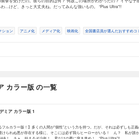
の襲撃を受けたの。彼らの目的は何？ 何故この場所がわかったの？ イヤな予
わ…けど、きっと大丈夫ね。だってみんな強いもの。 “Plus Ultra”!!
クション
アニメ化
メディア化
映画化
全国書店員が選んだおすすめコミ
 カラー版 の一覧
ミア カラー版 1
るフルカラー版！】多くの人間が“個性”という力を持つ。だが、それは必ずしも正義
避けられぬ悪が存在する様に、そこには必ず我らヒーローがいる！ ん？ 私が
HA！ さぁ、始まるぞ少年！ 君だけの夢に突き進め！ “Plus Ultra”!!