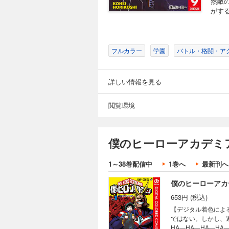
然敵
がする
フルカラー
学園
バトル・格闘・ア
詳しい情報を見る
閲覧環境
僕のヒーローアカデミア
1～38巻配信中
1巻へ
最新刊へ
僕のヒーローアカデ
653円 (税込)
【デジタル着色によ
ではない。しかし、
HA―HA―HA―HA―