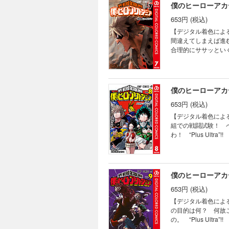
僕のヒーローアカデ
653円 (税込)
【デジタル着色によ
間違えてしまえば進
合理的にササッといくぞ！ 
僕のヒーローアカデ
653円 (税込)
【デジタル着色によ
組での戦闘試験！ 
わ！ “Plus Ultra”!!
僕のヒーローアカデ
653円 (税込)
【デジタル着色によ
の目的は何？ 何故
の。 “Plus Ultra”!!