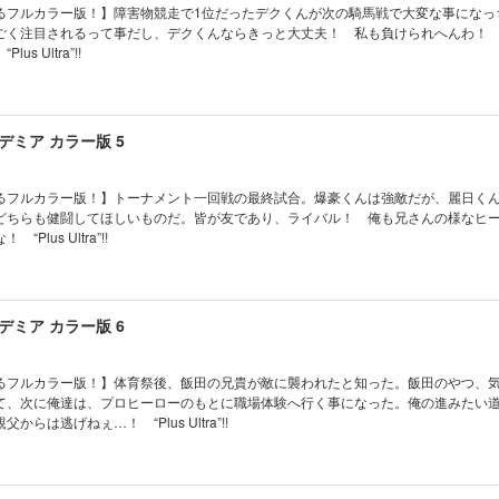
るフルカラー版！】障害物競走で1位だったデクくんが次の騎馬戦で大変な事になっ
ごく注目されるって事だし、デクくんならきっと大丈夫！ 私も負けられへんわ！
s Ultra”!!
ミア カラー版 5
るフルカラー版！】トーナメント一回戦の最終試合。爆豪くんは強敵だが、麗日く
どちらも健闘してほしいものだ。皆が友であり、ライバル！ 俺も兄さんの様なヒ
lus Ultra”!!
ミア カラー版 6
るフルカラー版！】体育祭後、飯田の兄貴が敵に襲われたと知った。飯田のやつ、
て、次に俺達は、プロヒーローのもとに職場体験へ行く事になった。俺の進みたい
らは逃げねぇ…！ “Plus Ultra”!!