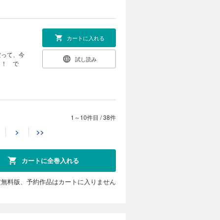
カートに入れる
だって、今
試し読み
さ！ で
1～10件目
/
38件
カートに入れる
>
>>
マイトが来
試し読み
ゃなんね
カートに全巻入れる
定無料版、予約作品はカートに入りません
カートに入れる
こよく改良