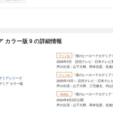
るフルカラー版！】インターンから戻った緑谷の様子おかしくね？ 美少女のピンチ
組織の暗躍!? な～んてマンガみたいな展開、そうそうないし。オイラも女ヒーロー
 Ultra”!!
 カラー版 9 の詳細情報
ミア カラー版 16
るフルカラー版！】緑谷・切島・麗日・蛙吹のインターン組がプロヒーローと組ん
「僕のヒーローアカデミア M
アニメ化
、お前は仲間のために体を張れる頼れる漢だ。自信をもって挑んでいけ！ “Plus Ult
2026年5月 読売テレビ・日本テレビ
声の出演：山下大輝、岡本信彦、佐倉
「僕のヒーローアカデミア FI
アニメ化
デミアシリーズ
2025年10月～ 読売テレビ・日本テレ
ミア カラー版 17
デミア カラー版
声の出演：山下大輝、三宅健太、内山
「僕のヒーローアカデミア T
映画化
るフルカラー版！】暗い路地裏で、震えながら去っていく君に何もしてあげられな
が弱いことなんて分かってるさ。でも、もう決して悲しませない！ エリちゃん！
2024年8月2日公開
 Ultra”!!
声の出演：山下大輝、岡本信彦、佐倉