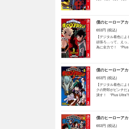
僕のヒーローアカデ
653円 (税込)
【デジタル着色によ
頑張ろ…って、えっ
為に全力で！ “Plus Ul
僕のヒーローアカデ
653円 (税込)
【デジタル着色によ
クの野郎がピンチだ
潰す！ “Plus Ultra”!
僕のヒーローアカデ
653円 (税込)