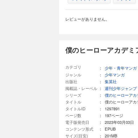
653円 (税込)
【デジタル着色によ
レビューがありません。
関係の崩壊!? 闇
トコ行きてぇなあ。“Plus
僕のヒーローアカデミア
僕のヒーローアカデ
653円 (税込)
【デジタル着色によ
カテゴリ
：
少年・青年マンガ
に参加するらしい。切島
ジャンル
：
少年マンガ
出版社
：
集英社
掲載誌・レーベル
：
週刊少年ジャンプ
シリーズ
：
僕のヒーローアカ
僕のヒーローアカデ
タイトル
：
僕のヒーローアカ
タイトルID
：
1297891
653円 (税込)
ページ数
：
197ページ
【デジタル着色によ
を後悔した。…自分
電子版発売日
：
2023年03月03日
ヒーローになる！ “Plus
コンテンツ形式
：
EPUB
サイズ(目安)
：
201MB