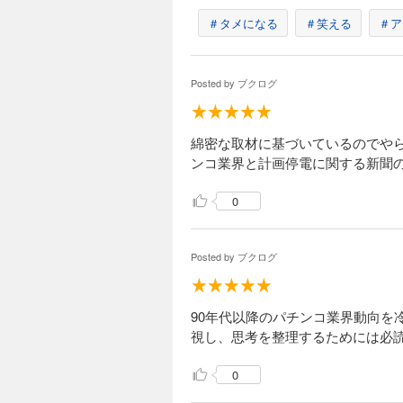
＃タメになる
＃笑える
＃ア
Posted by
ブクログ
綿密な取材に基づいているのでや
ンコ業界と計画停電に関する新聞
0
Posted by
ブクログ
90年代以降のパチンコ業界動向
視し、思考を整理するためには必
0