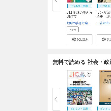
ビジネス・実用
ビジネス
J32 地球の歩き方
マンガ 
川崎市
全史 〔
本...
地球の歩き方編集室
三谷宏治
NEW
試し読み
試
無料で読める 社会・政
ビジネス・実用
ビジネス