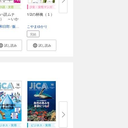
小説・文芸
少女・女性マンガ
ハ読ムナ
1/2の林檎（１）
） ～いか
..
和日郎
飯田一史
こやまゆかり
完結
試し読み
試し読み
ジネス・実用
ビジネス・実用