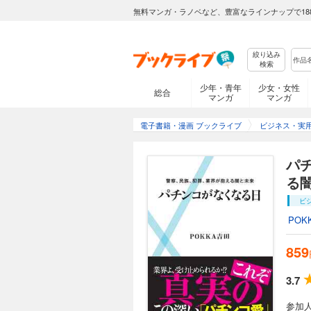
無料マンガ・ラノベなど、豊富なラインナップで18
絞り込み
検索
少年・青年
少女・女性
総合
マンガ
マンガ
電子書籍・漫画 ブックライブ
ビジネス・実
パ
る
ビ
POK
859
3.7
参加