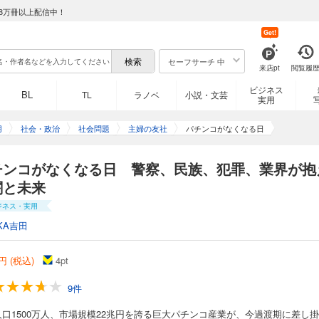
8万冊以上配信中！
Get!
セーフサーチ 中
来店pt
閲覧履
ビジネス
BL
TL
ラノベ
小説・文芸
実用
用
社会・政治
社会問題
主婦の友社
パチンコがなくなる日
チンコがなくなる日 警察、民族、犯罪、業界が抱
闇と未来
ジネス・実用
KA吉田
円 (税込)
4
pt
9件
人口1500万人、市場規模22兆円を誇る巨大パチンコ産業が、今過渡期に差し