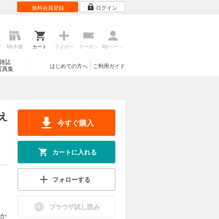
無料会員登録
ログイン
歴
My本棚
カート
フォロー
クーポン
Myページ
雑誌
はじめての方へ
ご利用ガイド
写真集
え
今すぐ購入
カートに入れる
フォローする
ブラウザ試し読み
掛か