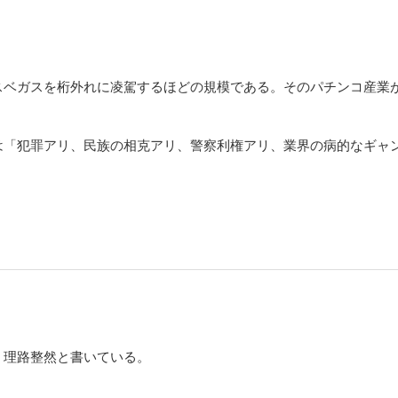
スベガスを桁外れに凌駕するほどの規模である。そのパチンコ産業
は「犯罪アリ、民族の相克アリ、警察利権アリ、業界の病的なギャ
。
、理路整然と書いている。