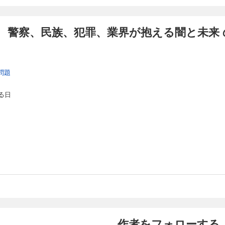
 警察、民族、犯罪、業界が抱える闇と未来 
問題
る日
作者をフォローする