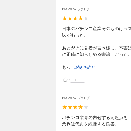
Posted by
ブクログ
日本のパチンコ産業そのものはラ
味があった。
あとがきに著者が言う様に、本書
に正確に知らしめる書籍」だった
もっ
...続きを読む
0
Posted by
ブクログ
パチンコ業界の内包する問題点を
業界近代史を総括する良書。