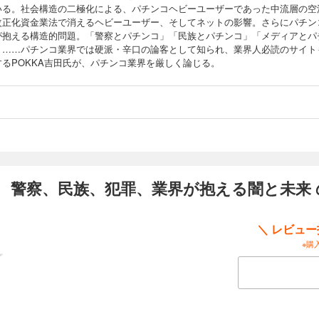
いる。社会構造の二極化による、パチンコヘビーユーザーであった中流層の空
改正化資金業法で消えるヘビーユーザー、そしてネットの影響。さらにパチン
が抱える構造的問題。「警察とパチンコ」「民族とパチンコ」「メディアとパ
」……パチンコ業界では硬派・辛口の論客として知られ、業界人必読のサイト
するPOKKA吉田氏が、パチンコ業界を厳しく論じる。
 警察、民族、犯罪、業界が抱える闇と未来
＼ レビュ
※購