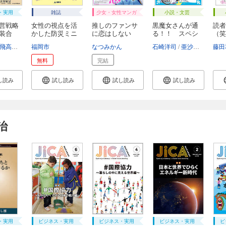
・実用
雑誌
少女・女性マンガ
小説・文芸
経営戦略
女性の視点を活
推しのファンサ
黒魔女さんが通
読者
新装合
かした防災ミニ
に恋はしない
る！！ スペシ
（笑
ブ...
（１...
ャ...
にし.
飛高翔
星井博文
福岡市
なつみかん
石崎洋司
亜沙美
藤田香
藤田
無料
完結
し読み
試し読み
試し読み
試し読み
治
・実用
ビジネス・実用
ビジネス・実用
ビジネス・実用
ビ