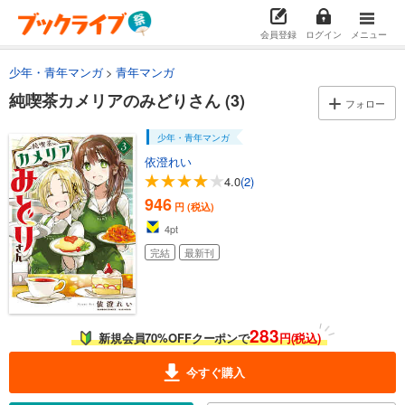
会員登録
ログイン
メニュー
少年・青年マンガ
青年マンガ
純喫茶カメリアのみどりさん (3)
フォロー
少年・青年マンガ
依澄れい
4.0
(2)
946
円 (税込)
4
pt
完結
最新刊
283
新規会員70%OFFクーポンで
円(税込)
今すぐ購入