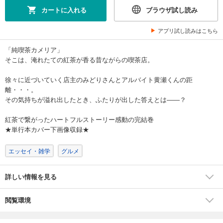
カートに入れる
ブラウザ試し読み
アプリ試し読みはこちら
「純喫茶カメリア」
そこは、淹れたての紅茶が香る昔ながらの喫茶店。
徐々に近づいていく店主のみどりさんとアルバイト黄瀬くんの距
離・・・。
その気持ちが溢れ出したとき、ふたりが出した答えとは――？
紅茶で繋がったハートフルストーリー感動の完結巻
★単行本カバー下画像収録★
エッセイ・雑学
グルメ
詳しい情報を見る
閲覧環境