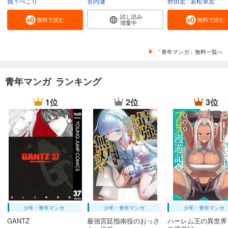
我々ぺこり
宮内漣
野田宏
若松卓宏
試し読み
無料で読む
無料で読む
増量中
「青年マンガ」無料一覧へ
青年マンガ ランキング
1位
2位
3位
少年・青年マンガ
少年・青年マンガ
少年・青年マンガ
GANTZ
最強宮廷指南役のおっさ
ハーレム王の異世界