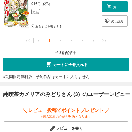
946
円 (税込)
カート
完結
試し読み
あらすじを表示する
<<
<
1
・
・
・
>
>>
全3巻配信中
カートに全巻入れる
※期間限定無料版、予約作品はカートに入りません
純喫茶カメリアのみどりさん (3) のユーザーレビュー
＼ レビュー投稿でポイントプレゼント ／
※購入済みの作品が対象となります
レビューを書く