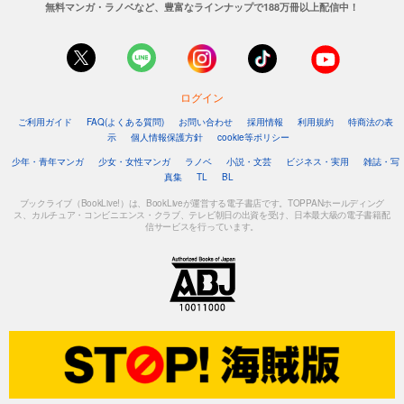
無料マンガ・ラノベなど、豊富なラインナップで188万冊以上配信中！
ログイン
ご利用ガイド
FAQ(よくある質問)
お問い合わせ
採用情報
利用規約
特商法の表
示
個人情報保護方針
cookie等ポリシー
少年・青年マンガ
少女・女性マンガ
ラノベ
小説・文芸
ビジネス・実用
雑誌・写
真集
TL
BL
ブックライブ（BookLive!）は、BookLiveが運営する電子書店です。TOPPANホールディング
ス、カルチュア・コンビニエンス・クラブ、テレビ朝日の出資を受け、日本最大級の電子書籍配
信サービスを行っています。