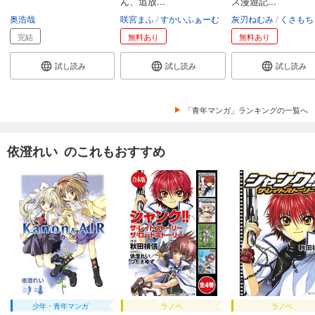
ん、追放...
ス漫遊記...
奥浩哉
咲宮まふ
すかいふぁーむ
灰刃ねむみ
くさもち
完結
無料あり
無料あり
試し読み
試し読み
試し読み
「青年マンガ」ランキングの一覧へ
依澄れい のこれもおすすめ
少年・青年マンガ
ラノベ
ラノベ