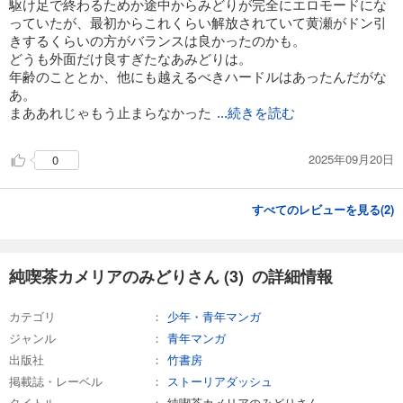
駆け足で終わるためか途中からみどりが完全にエロモードにな
っていたが、最初からこれくらい解放されていて黄瀬がドン引
きするくらいの方がバランスは良かったのかも。
どうも外面だけ良すぎたなあみどりは。
年齢のこととか、他にも越えるべきハードルはあったんだがな
あ。
まああれじゃもう止まらなかった
...続きを読む
2025年09月20日
0
すべてのレビューを見る(
2
)
純喫茶カメリアのみどりさん (3) の詳細情報
カテゴリ
少年・青年マンガ
ジャンル
青年マンガ
出版社
竹書房
掲載誌・レーベル
ストーリアダッシュ
タイトル
純喫茶カメリアのみどりさん