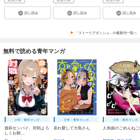
試し読み
試し読み
試し読み
「ストーリアダッシュ」の最新刊一覧へ
無料で読める青年マンガ
少年・青年マンガ
少年・青年マンガ
少年・青年マンガ
遊莉センパイ、対戦よろ
哀れ愛して大島さん
人魚姫のごめんねご
しくお願...