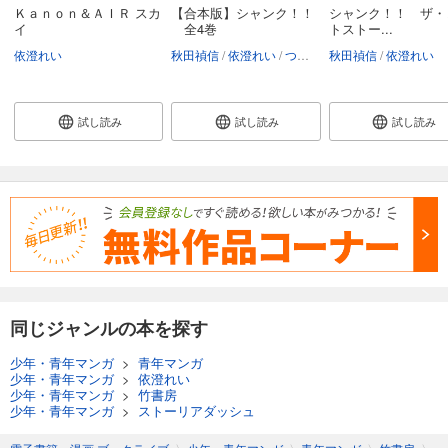
Ｋａｎｏｎ＆ＡＩＲ スカ
【合本版】シャンク！！
シャンク！！ ザ・
イ
全4巻
トストー...
依澄れい
秋田禎信
依澄れい
つたえゆず
秋田禎信
依澄れい
試し読み
試し読み
試し読み
同じジャンルの本を探す
少年・青年マンガ
>
青年マンガ
少年・青年マンガ
>
依澄れい
少年・青年マンガ
>
竹書房
少年・青年マンガ
>
ストーリアダッシュ