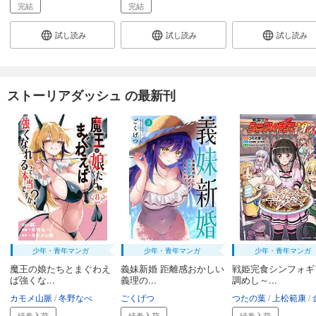
完結
完結
試し読み
試し読み
試し読み
ストーリアダッシュ の最新刊
少年・青年マンガ
少年・青年マンガ
少年・青年マンガ
魔王の娘たちとまぐわえ
義妹新婚 距離感おかしい
戦姫完食シンフォギ
ば強くな...
義理の...
調めし～...
カモメ山脈
冬野なべ
ごくげつ
つたの葉
上松範康
金
続巻入荷
続巻入荷
続巻入荷