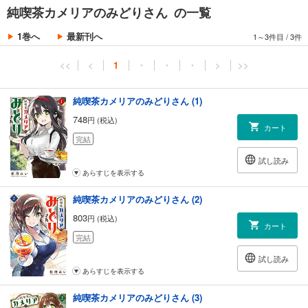
純喫茶カメリアのみどりさん の一覧
1巻へ
最新刊へ
1～3件目
/
3件
<<
<
1
・
・
・
>
>>
純喫茶カメリアのみどりさん (1)
748
円 (税込)
カート
完結
試し読み
あらすじを表示する
純喫茶カメリアのみどりさん (2)
803
円 (税込)
カート
完結
試し読み
あらすじを表示する
純喫茶カメリアのみどりさん (3)