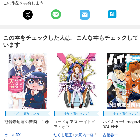
この作品を共有しよう
この本をチェックした人は、こんな本もチェックして
います
少年・青年マンガ
少年・青年マンガ
少年・青年マンガ
観音寺睡蓮の苦悩 １巻
コードギアス ナイトメ
ハイキュー!! magazi
ア・オブ...
024 FEB...
カエルDX
たくま朋正
大河内一楼
谷口悟朗
古舘春一