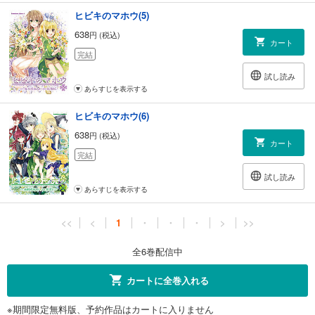
ヒビキのマホウ(5)
638
円 (税込)
カート
完結
試し読み
あらすじを表示する
ヒビキのマホウ(6)
638
円 (税込)
カート
完結
試し読み
あらすじを表示する
<<
<
1
・
・
・
>
>>
全6巻配信中
カートに全巻入れる
※期間限定無料版、予約作品はカートに入りません