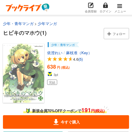
会員登録
ログイン
メニュー
少年・青年マンガ
少年マンガ
ヒビキのマホウ(1)
フォロー
少年・青年マンガ
依澄れい
/
麻枝准（Key）
4.6
(5)
638
円 (税込)
3
pt
完結
191
新規会員70%OFFクーポンで
円(税込)
今すぐ購入