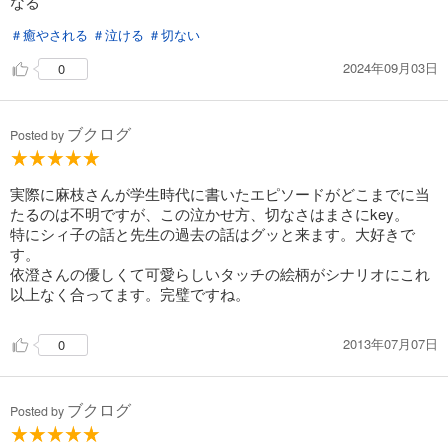
なる
＃癒やされる
＃泣ける
＃切ない
2024年09月03日
0
ブクログ
Posted by
実際に麻枝さんが学生時代に書いたエピソードがどこまでに当
たるのは不明ですが、この泣かせ方、切なさはまさにkey。
特にシィ子の話と先生の過去の話はグッと来ます。大好きで
す。
依澄さんの優しくて可愛らしいタッチの絵柄がシナリオにこれ
以上なく合ってます。完璧ですね。
2013年07月07日
0
ブクログ
Posted by