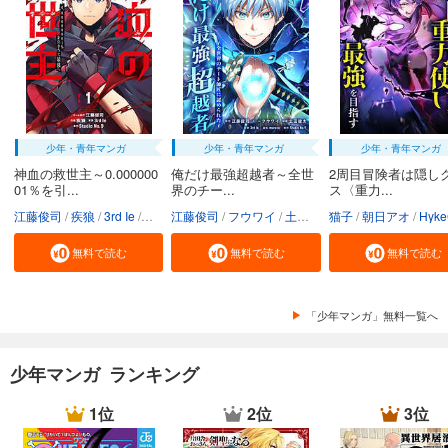
少年・青年マンガ
少年・青年マンガ
少年・青年マンガ
神血の救世主～0.000000
俺だけ最強超越者～全世
2周目冒険者は隠し
01％を引...
界のチー...
ス〈重力...
江藤俊司
疾狼
3rd Ie
Studio No.9
江藤俊司
フウワイ
土田健太
猫子
3rd Ie
朝日アオ
maruco
HykeC
St
無料で読む
無料で読む
無料で読む
「少年マンガ」無料一覧へ
少年マンガ ランキング
1位
2位
3位