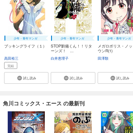
少年・青年マンガ
少年・青年マンガ
少年・青年マンガ
ブッキングライフ（１）
STOP劉備くん！！リタ
メガロポリス・ノッ
ーンズ！ ...
ウンR(1)
高田裕三
白井恵理子
田澤類
完結
試し読み
試し読み
試し読み
角川コミックス・エース の最新刊