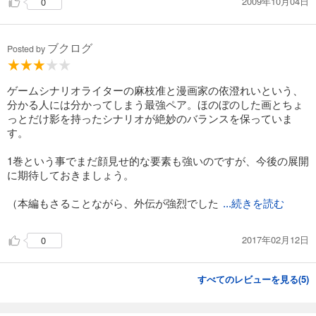
2009年10月04日
0
ブクログ
Posted by
ゲームシナリオライターの麻枝准と漫画家の依澄れいという、
分かる人には分かってしまう最強ペア。ほのぼのした画とちょ
っとだけ影を持ったシナリオが絶妙のバランスを保っていま
す。
1巻という事でまだ顔見せ的な要素も強いのですが、今後の展開
に期待しておきましょう。
（本編もさることながら、外伝が強烈でした
...続きを読む
2017年02月12日
0
すべてのレビューを見る(
5
)