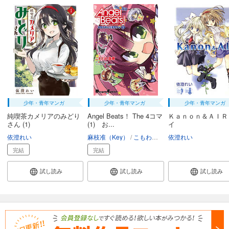
少年・青年マンガ
少年・青年マンガ
少年・青年マンガ
純喫茶カメリアのみどり
Angel Beats！ The 4コマ
Ｋａｎｏｎ＆ＡＩＲ
さん (1)
(1) お...
イ
依澄れい
麻枝准（Key）
こもわた遙華
依澄れい
Na-Ga（Key）
完結
完結
試し読み
試し読み
試し読み