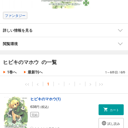
ファンタジー
詳しい情報を見る
閲覧環境
ヒビキのマホウ の一覧
1巻へ
最新刊へ
1～6件目
/
6件
<<
<
1
・
・
・
>
>>
ヒビキのマホウ(1)
638
円 (税込)
カート
完結
試し読み