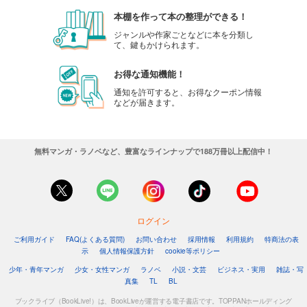
本棚を作って本の整理ができる！
ジャンルや作家ごとなどに本を分類し
て、鍵もかけられます。
お得な通知機能！
通知を許可すると、お得なクーポン情報
などが届きます。
無料マンガ・ラノベなど、豊富なラインナップで188万冊以上配信中！
ログイン
ご利用ガイド
FAQ(よくある質問)
お問い合わせ
採用情報
利用規約
特商法の表
示
個人情報保護方針
cookie等ポリシー
少年・青年マンガ
少女・女性マンガ
ラノベ
小説・文芸
ビジネス・実用
雑誌・写
真集
TL
BL
ブックライブ（BookLive!）は、BookLiveが運営する電子書店です。TOPPANホールディング