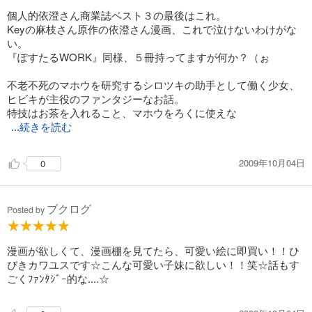
個人的依澄さん商業誌ベスト３の最後はこれ。
Keyの麻枝さん原作の依澄さん漫画、これで泣けないわけがな
い。
『ぽすたるWORK』同様、５冊持ってますが何か？（ぉ
不老不死のマホウを研究するシロツキの助手として働く少女、
ヒビキが主役のファンタジーなお話。
特技はお茶を入れること、マホウをろくに使えな
...続きを読む
2009年10月04日
0
ブクログ
Posted by
漫画が欲しくて、漫画棚を見てたら、可愛い絵に即買い！！ひ
びきカワユスです☆こんな可愛い子妹に欲しい！！笑☆話もす
ごくﾌｧﾝﾀｼﾞｰ的な....☆