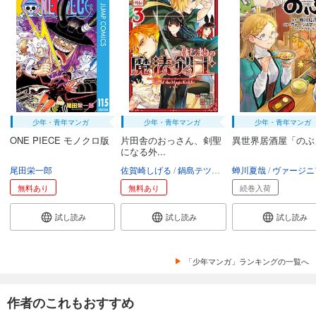
少年・青年マンガ
少年・青年マンガ
少年・青年マンガ
ONE PIECE モノクロ版
片田舎のおっさん、剣聖
異世界居酒屋「のぶ
になる外...
尾田栄一郎
佐賀崎しげる
鍋島テツヒロ
蝉川夏哉
空路恵
渡辺樹
ヴァージニア二
無料あり
無料あり
続巻入荷
試し読み
試し読み
試し読み
「少年マンガ」ランキングの一覧へ
作者のこれもおすすめ