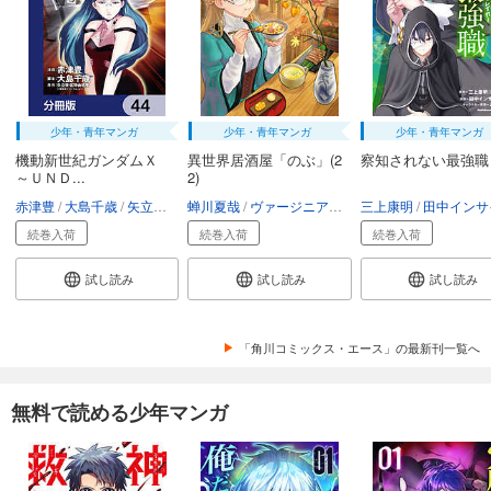
少年・青年マンガ
少年・青年マンガ
少年・青年マンガ
機動新世紀ガンダムＸ
異世界居酒屋「のぶ」(2
察知されない最強職
～ＵＮＤ...
2)
赤津豊
大島千歳
矢立肇・富野由悠季
蝉川夏哉
ヴァージニア二等兵
三上康明
転
田中インサイ
続巻入荷
続巻入荷
続巻入荷
試し読み
試し読み
試し読み
「角川コミックス・エース」の最新刊一覧へ
無料で読める少年マンガ