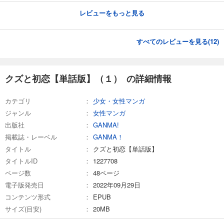
クズと初恋【単話版】（２３）
レビューをもっと見る
82
円 (税込)
カート
完結
すべてのレビューを見る(
12
)
試し読み
あらすじを表示する
クズと初恋【単話版】（１） の詳細情報
クズと初恋【単話版】（２４）
82
円 (税込)
カート
カテゴリ
少女・女性マンガ
完結
ジャンル
女性マンガ
試し読み
出版社
GANMA!
あらすじを表示する
掲載誌・レーベル
GANMA！
タイトル
クズと初恋【単話版】
クズと初恋【単話版】（２５）
タイトルID
1227708
82
円 (税込)
カート
ページ数
48ページ
完結
電子版発売日
2022年09月29日
試し読み
コンテンツ形式
EPUB
あらすじを表示する
サイズ(目安)
20MB
クズと初恋【単話版】（２６）