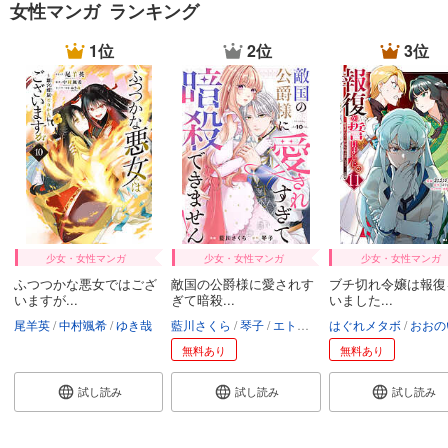
女性マンガ ランキング
1位
2位
3位
少女・女性マンガ
少女・女性マンガ
少女・女性マンガ
ふつつかな悪女ではござ
敵国の公爵様に愛されす
ブチ切れ令嬢は報復
いますが...
ぎて暗殺...
いました...
尾羊英
中村颯希
ゆき哉
藍川さくら
琴子
エトワール編集部
はぐれメタボ
おおの
無料あり
無料あり
試し読み
試し読み
試し読み