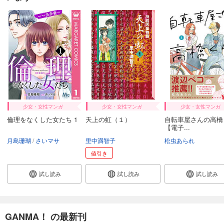
82
円 (税込)
カート
完結
試し読み
あらすじを表示する
クズと初恋【単話版】（30）
82
円 (税込)
カート
完結
試し読み
少女・女性マンガ
少女・女性マンガ
少女・女性マンガ
あらすじを表示する
倫理をなくした女たち 1
天上の虹（１）
自転車屋さんの高橋
【電子...
クズと初恋【単話版】（31）
月島珊瑚
さいマサ
里中満智子
松虫あられ
82
円 (税込)
カート
値引き
完結
試し読み
試し読み
試し読み
試し読み
あらすじを表示する
クズと初恋【単話版】（32）
GANMA！ の最新刊
82
円 (税込)
カート