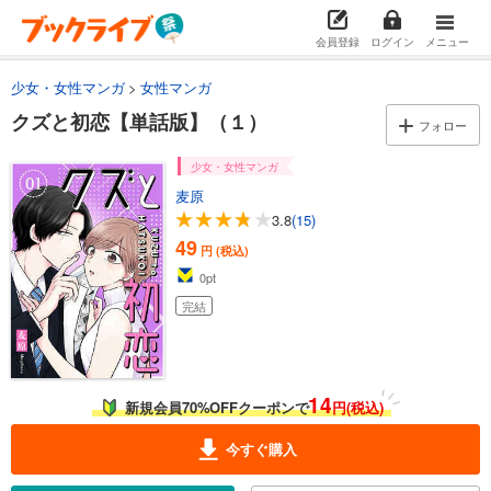
会員登録
ログイン
メニュー
少女・女性マンガ
女性マンガ
クズと初恋【単話版】（１）
フォロー
少女・女性マンガ
麦原
3.8
(15)
49
円 (税込)
0
pt
完結
14
新規会員70%OFFクーポンで
円(税込)
今すぐ購入