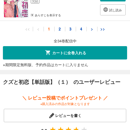
完結
試し読み
あらすじを表示する
クズと初恋【単話版】（１１）
<<
<
1
2
3
4
>
>>
82
円 (税込)
カート
全34巻配信中
完結
試し読み
カートに全巻入れる
あらすじを表示する
※期間限定無料版、予約作品はカートに入りません
クズと初恋【単話版】（１２）
82
円 (税込)
カート
クズと初恋【単話版】（１） のユーザーレビュー
完結
試し読み
＼ レビュー投稿でポイントプレゼント ／
あらすじを表示する
※購入済みの作品が対象となります
クズと初恋【単話版】（１３）
レビューを書く
82
円 (税込)
カート
完結