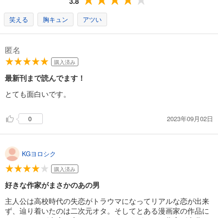
3.8
試し読み
あらすじを表示する
笑える
胸キュン
アツい
クズと初恋【単話版】（１４）
82
匿名
円 (税込)
カート
購入済み
完結
最新刊まで読んでます！
試し読み
あらすじを表示する
とても面白いです。
クズと初恋【単話版】（１５）
82
2023年09月02日
0
円 (税込)
カート
完結
試し読み
KGヨロシク
あらすじを表示する
購入済み
クズと初恋【単話版】（１６）
好きな作家がまさかのあの男
82
円 (税込)
カート
主人公は高校時代の失恋がトラウマになってリアルな恋が出来
完結
ず、辿り着いたのは二次元オタ。そしてとある漫画家の作品に
試し読み