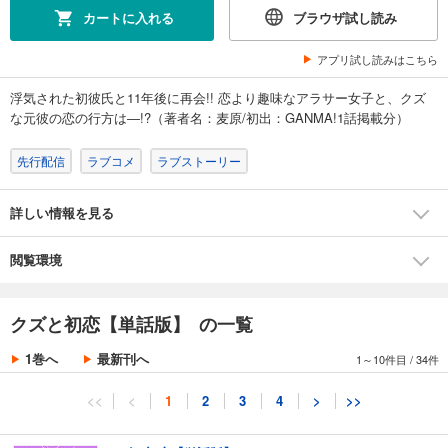
カートに入れる
ブラウザ試し読み
アプリ試し読みはこちら
浮気された初彼氏と11年後に再会!! 恋より趣味なアラサー女子と、クズ
な元彼の恋の行方は―!?（著者名：麦原/初出：GANMA!1話掲載分）
先行配信
ラブコメ
ラブストーリー
詳しい情報を見る
閲覧環境
クズと初恋【単話版】 の一覧
1巻へ
最新刊へ
1～10件目
/
34件
<<
<
1
2
3
4
>
>>