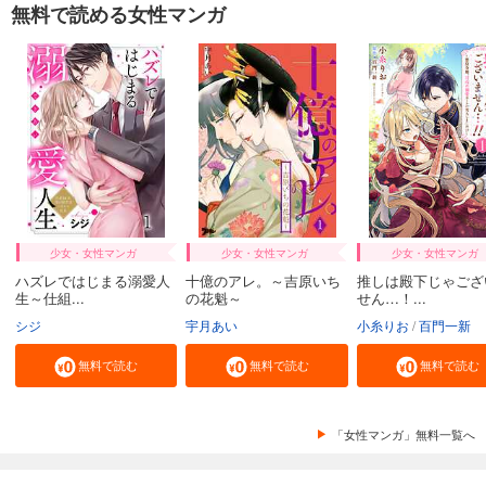
無料で読める女性マンガ
少女・女性マンガ
少女・女性マンガ
少女・女性マンガ
ハズレではじまる溺愛人
十億のアレ。～吉原いち
推しは殿下じゃござ
生～仕組...
の花魁～
せん…！...
シジ
宇月あい
小糸りお
百門一新
無料で読む
無料で読む
無料で読む
「女性マンガ」無料一覧へ