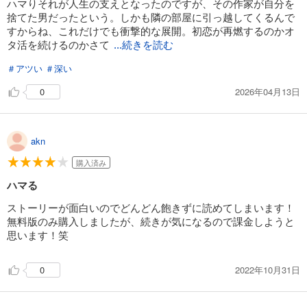
ハマりそれが人生の支えとなったのですが、その作家が自分を
あらすじを表示する
捨てた男だったという。しかも隣の部屋に引っ越してくるんで
すからね、これだけでも衝撃的な展開。初恋が再燃するのかオ
クズと初恋【単話版】（１７）
タ活を続けるのかさて
...続きを読む
82
円 (税込)
カート
＃アツい
＃深い
完結
2026年04月13日
0
試し読み
あらすじを表示する
クズと初恋【単話版】（１８）
akn
82
円 (税込)
カート
購入済み
完結
ハマる
試し読み
ストーリーが面白いのでどんどん飽きずに読めてしまいます！
あらすじを表示する
無料版のみ購入しましたが、続きが気になるので課金しようと
クズと初恋【単話版】（１９）
思います！笑
82
円 (税込)
カート
2022年10月31日
0
完結
試し読み
あらすじを表示する