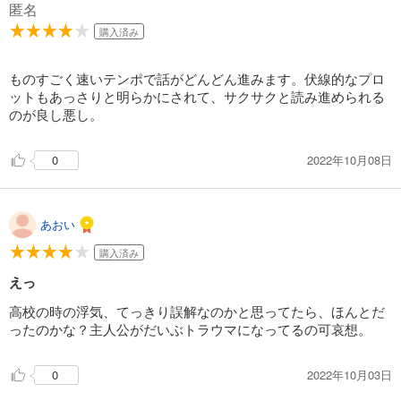
匿名
クズと初恋【単話版】（２０）
購入済み
82
円 (税込)
カート
ものすごく速いテンポで話がどんどん進みます。伏線的なプロ
完結
ットもあっさりと明らかにされて、サクサクと読み進められる
試し読み
のが良し悪し。
あらすじを表示する
クズと初恋【単話版】（２１）
2022年10月08日
0
82
円 (税込)
カート
完結
あおい
試し読み
購入済み
あらすじを表示する
えっ
クズと初恋【単話版】（２２）
高校の時の浮気、てっきり誤解なのかと思ってたら、ほんとだ
82
円 (税込)
カート
ったのかな？主人公がだいぶトラウマになってるの可哀想。
完結
試し読み
2022年10月03日
0
あらすじを表示する