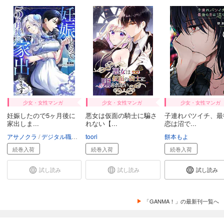
完結
試し読み
あらすじを表示する
クズと初恋【単話版】（33）
82
円 (税込)
カート
完結
試し読み
少女・女性マンガ
あらすじを表示する
少女・女性マンガ
少女・女性マンガ
妊娠したので5ヶ月後に
悪女は仮面の騎士に騙さ
子連れバツイチ、最
クズと初恋【単話版】（34）
家出しま...
れない【...
恋は沼で...
82
円 (税込)
アサノクラ
デジタル職人
スタジオGANMA!
toori
餅本もよ
カート
続巻入荷
続巻入荷
続巻入荷
完結
試し読み
試し読み
試し読み
試し読み
あらすじを表示する
「GANMA！」の最新刊一覧へ