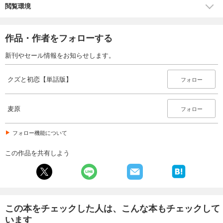
閲覧環境
82
円 (税込)
カート
完結
作品・作者をフォローする
試し読み
あらすじを表示する
新刊やセール情報をお知らせします。
クズと初恋【単話版】（２７）
クズと初恋【単話版】
フォロー
82
円 (税込)
カート
完結
麦原
フォロー
試し読み
あらすじを表示する
フォロー機能について
クズと初恋【単話版】（２８）
この作品を共有しよう
82
円 (税込)
カート
完結
試し読み
あらすじを表示する
この本をチェックした人は、こんな本もチェックして
クズと初恋【単話版】（２９）
います