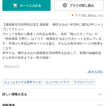
試し読み
カートに入れる
ブラウザ試し読み
あらすじを表示する
アプリ試し読みはこちら
柳沢きみお大全集 27
2,999
円 (税込)
【漫画家生活50周年記念】漫画家 ・柳沢きみお 1972年に週刊少年ジャン
カート
プにてデビュー
完結
デビュー当初から数多くの作品を執筆し、名作『翔んだカップル』や
試し読み
『特命係長 只野仁』はドラマ・映画化するほどの大ヒットを生んでいま
あらすじを表示する
す。手掛けた作品は90タイトルを超え、今もなお毎月200ページの執筆を
こなす。
柳沢きみお大全集 28
本作では、柳沢きみおの漫画家生活50周年を記念して、初期の短編作品
2,999
円 (税込)
から往年の名作までを一挙大収録！
カート
完結
【収録作品】
試し読み
『特命係長 只野仁ファイナル』[3]
...続きを読む
あらすじを表示する
ちょっとオトナな青年マンガ
ヒューマンドラマ
ラブストーリー
柳沢きみお大全集 29
2,999
円 (税込)
カート
詳しい情報を見る
完結
試し読み
閲覧環境