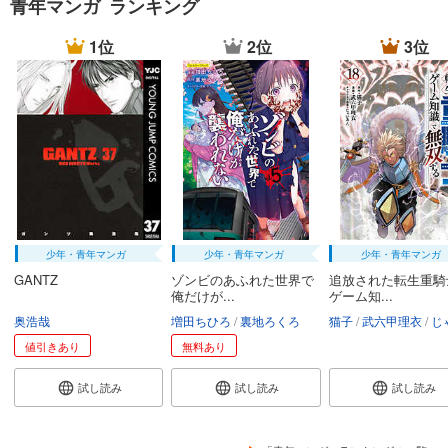
青年マンガ ランキング
1位
2位
3位
少年・青年マンガ
少年・青年マンガ
少年・青年マンガ
GANTZ
ゾンビのあふれた世界で
追放された転生重騎
俺だけが...
ゲーム知...
奥浩哉
増田ちひろ
裏地ろくろ
猫子
武六甲理衣
じゃい
値引きあり
無料あり
試し読み
試し読み
試し読み