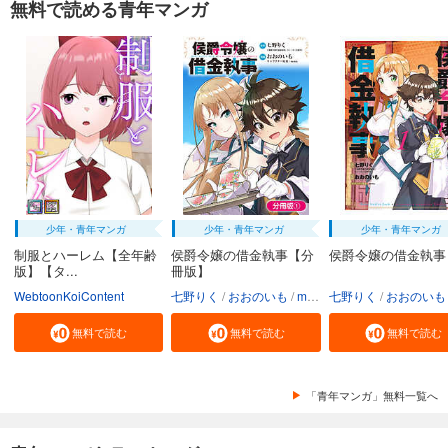
無料で読める青年マンガ
少年・青年マンガ
少年・青年マンガ
少年・青年マンガ
制服とハーレム【全年齢
侯爵令嬢の借金執事【分
侯爵令嬢の借金執事
版】【タ...
冊版】
WebtoonKoiContent
七野りく
おおのいも
mmu
七野りく
おおのいも
無料で読む
無料で読む
無料で読む
「青年マンガ」無料一覧へ