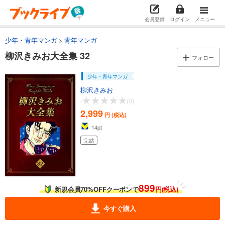
試し読み
会員登録
ログイン
メニュー
あらすじを表示する
少年・青年マンガ
青年マンガ
柳沢きみお大全集 24
柳沢きみお大全集 32
2,999
円 (税込)
フォロー
カート
完結
少年・青年マンガ
試し読み
柳沢きみお
あらすじを表示する
-
(0)
2,999
柳沢きみお大全集 25
円 (税込)
14
pt
2,999
円 (税込)
カート
完結
完結
試し読み
あらすじを表示する
899
柳沢きみお大全集 26
新規会員70%OFFクーポンで
円(税込)
2,999
円 (税込)
カート
今すぐ購入
完結