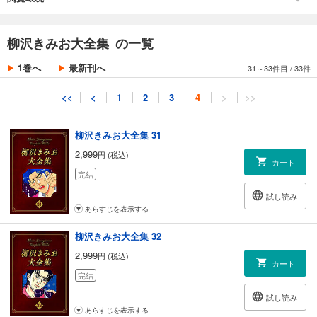
あらすじを表示する
柳沢きみお大全集 30
柳沢きみお大全集 の一覧
2,999
円 (税込)
カート
1巻へ
最新刊へ
31～33件目
/
33件
完結
試し読み
<<
<
1
2
3
4
>
>>
あらすじを表示する
柳沢きみお大全集 31
2,999
円 (税込)
カート
完結
試し読み
あらすじを表示する
柳沢きみお大全集 32
2,999
円 (税込)
カート
完結
試し読み
あらすじを表示する