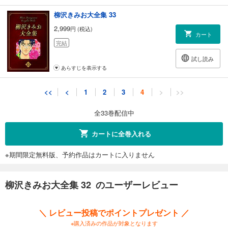
柳沢きみお大全集 33
2,999
円 (税込)
カート
完結
試し読み
あらすじを表示する
<<
<
1
2
3
4
>
>>
全33巻配信中
カートに全巻入れる
※期間限定無料版、予約作品はカートに入りません
柳沢きみお大全集 32 のユーザーレビュー
＼ レビュー投稿でポイントプレゼント ／
※購入済みの作品が対象となります