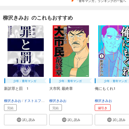
「青年マンガ」ランキングの一覧へ
柳沢きみお のこれもおすすめ
少年・青年マンガ
少年・青年マンガ
少年・青年マンガ
新訳罪と罰 1
大市民 最終章
俺にもくれ1
柳沢きみお
ドストエフスキー
柳沢きみお
柳沢きみお
完結
完結
値引き
試し読み
試し読み
試し読み