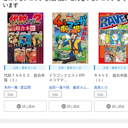
います
少年・青年マンガ
少年・青年マンガ
少年・青年マンガ
代紋ＴＡＫＥ２ 超合本
ドラゴンクエストVIII
ＲＡＶＥ 超合本版
版（１）
４コママ...
（１）
木内一雅
渡辺潤
金田一蓮十郎、藤原カムイ
村上ゆみ子、栗本和博
真島ヒロ
完結
完結
完結
試し読み
試し読み
試し読み