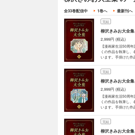
くの作品を執筆し、
います。手掛けた作品
全33巻配信中
1巻へ
最新刊へ
画家生活50周年を記念して
巻） 『青き炎』（全6巻
完結
柳沢きみお大全集 
2,999円 (税込)
【漫画家生活50周年
くの作品を執筆し、
います。手掛けた作品
画家生活50周年を記念して、
『Ｂのアルバム』（全
完結
柳沢きみお大全集 
2,999円 (税込)
【漫画家生活50周年
くの作品を執筆し、
います。手掛けた作品
画家生活50周年を記念して
ション』（全7巻） 
完結
柳沢きみお大全集 