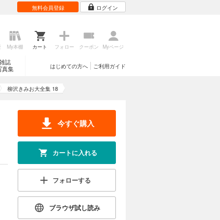
無料会員登録
ログイン
試し読み
初から数多
トを生んで
きみおの漫
歴
My本棚
カート
フォロー
クーポン
Myページ
雑誌
はじめての方へ
ご利用ガイド
写真集
カートに入れる
柳沢きみお大全集 18
試し読み
初から数多
トを生んで
今すぐ購入
きみおの漫
カートに入れる
カートに入れる
フォローする
試し読み
初から数多
トを生んで
きみおの漫
ブラウザ試し読み