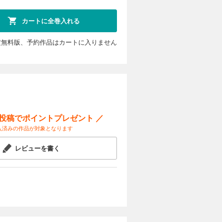
試し読み
初から数多
トを生んで
カートに全巻入れる
きみおの漫
定無料版、予約作品はカートに入りません
カートに入れる
試し読み
初から数多
トを生んで
きみおの漫
ー投稿でポイントプレゼント ／
』（全4
入済みの作品が対象となります
カートに入れる
レビューを書く
試し読み
初から数多
トを生んで
きみおの漫