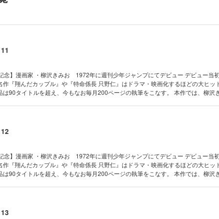
名作『翔んだカップル』や『特命係長 只野仁』はドラマ・映画化するほどの大ヒッ
は90タイトルを超え、今もなお毎月200ページの執筆をこなす。 本作では、柳沢
、初期の短編作品から往年の名作までを一挙大収録！ 【収録作品】 『朱に赤』（全5
） 『GYM』（全2巻） 『烈拳(GYM part2)』（全2巻）
11
記念】漫画家 ・柳沢きみお 1972年に週刊少年ジャンプにてデビュー デビュー当
名作『翔んだカップル』や『特命係長 只野仁』はドラマ・映画化するほどの大ヒッ
は90タイトルを超え、今もなお毎月200ページの執筆をこなす。 本作では、柳沢
初期の短編作品から往年の名作までを一挙大収録！ 【収録作品】 『愛人』（全8巻）
2巻） 『色男色女』（全2巻）
12
記念】漫画家 ・柳沢きみお 1972年に週刊少年ジャンプにてデビュー デビュー当
名作『翔んだカップル』や『特命係長 只野仁』はドラマ・映画化するほどの大ヒッ
は90タイトルを超え、今もなお毎月200ページの執筆をこなす。 本作では、柳沢
、初期の短編作品から往年の名作までを一挙大収録！ 【収録作品】 『瑠璃色ゼネレー
『東京BJ』（全6巻） 『ハレム参宮橋』（全1巻） 『東京千夜一夜』（全2巻）
13