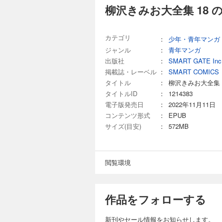
柳沢きみお大全集 18 
柳沢きみお大全集 
2,999円 (税込)
【漫画家生活50周年
カテゴリ
：
少年・青年マンガ
くの作品を執筆し、
ジャンル
：
青年マンガ
います。手掛けた作品
出版社
：
SMART GATE Inc
画家生活50周年を記念して
野仁』（1～10巻）
掲載誌・レーベル
：
SMART COMICS
完結
タイトル
：
柳沢きみお大全集
柳沢きみお大全集 
タイトルID
：
1214383
電子版発売日
：
2022年11月11日
2,999円 (税込)
コンテンツ形式
：
EPUB
【漫画家生活50周年
サイズ(目安)
：
572MB
くの作品を執筆し、
います。手掛けた作品
画家生活50周年を記念して
野仁』（11～20巻
完結
閲覧環境
柳沢きみお大全集 
2,999円 (税込)
作品をフォローする
【漫画家生活50周年
くの作品を執筆し、
います。手掛けた作品
新刊やセール情報をお知らせします。