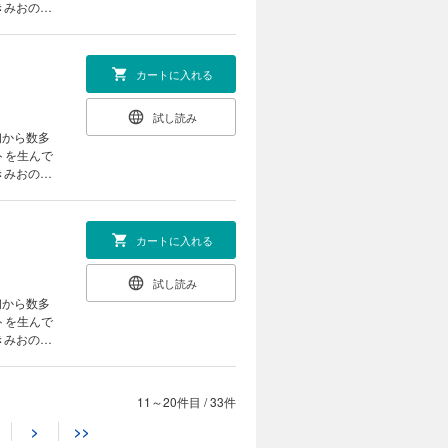
きみおの漫
カートに入れる
試し読み
初から数多
トを生んで
きみおの漫
カートに入れる
試し読み
初から数多
トを生んで
きみおの漫
11～20件目
/
33件
カートに入れる
>
>>