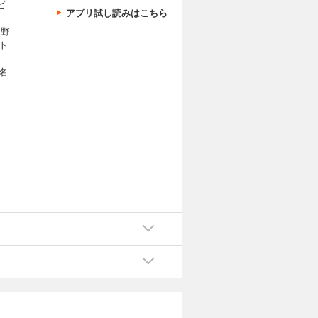
ビ
（全3巻）
アプリ試し読みはこちら
カートに入れる
只野
ト
試し読み
名
初から数多
トを生んで
きみおの漫
カートに入れる
試し読み
初から数多
トを生んで
きみおの漫
カートに入れる
試し読み
初から数多