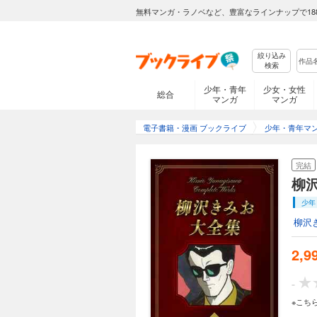
柳沢きみお大全集 
無料マンガ・ラノベなど、豊富なラインナップで18
2,999円 (税込)
【漫画家生活50周年
くの作品を執筆し、
絞り込み
います。手掛けた作品
検索
画家生活50周年を記念して
ル』（1～9巻） 『
少年・青年
少女・女性
総合
完結
マンガ
マンガ
柳沢きみお大全集 
電子書籍・漫画 ブックライブ
少年・青年マ
2,999円 (税込)
【漫画家生活50周年
完結
くの作品を執筆し、
柳沢
います。手掛けた作品
画家生活50周年を記念して
少年
ル』（10～15巻） 『G
完結
柳沢
柳沢きみお大全集 
2,9
2,999円 (税込)
【漫画家生活50周年
-
くの作品を執筆し、
います。手掛けた作品
※こち
画家生活50周年を記念して、