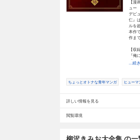
【漫画
ル』（全4巻） 『続
完結
ュー
デビ
柳沢きみお大全集 
仁』
2,999円 (税込)
ルを
本作
【漫画家生活50周年
作ま
くの作品を執筆し、
います。手掛けた作品
画家生活50周年を記念して
【収
21』（全5巻） 『
『俺
完結
『ふ
...
『お
柳沢きみお大全集 
2,999円 (税込)
ちょっとオトナな青年マンガ
ヒューマ
【漫画家生活50周年
くの作品を執筆し、
います。手掛けた作品
詳しい情報を見る
画家生活50周年を記念して、
11巻） 『Missワ
完結
閲覧環境
柳沢きみお大全集 
2,999円 (税込)
【漫画家生活50周年
柳沢きみお大全集 の一