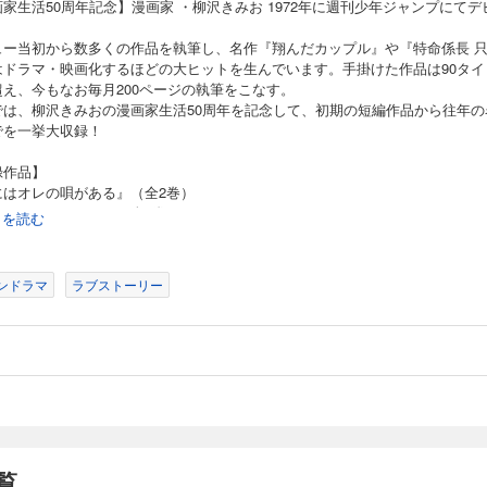
家生活50周年記念】漫画家 ・柳沢きみお 1972年に週刊少年ジャンプにてデ
 翔んだカップル』（全7巻） 『原宿天鵞絨館』（全1巻） 『羽なしティンカーベル』
ュー当初から数多くの作品を執筆し、名作『翔んだカップル』や『特命係長 
8
はドラマ・映画化するほどの大ヒットを生んでいます。手掛けた作品は90タイ
超え、今もなお毎月200ページの執筆をこなす。
では、柳沢きみおの漫画家生活50周年を記念して、初期の短編作品から往年の
記念】漫画家 ・柳沢きみお 1972年に週刊少年ジャンプにてデビュー デビュー当
でを一挙大収録！
名作『翔んだカップル』や『特命係長 只野仁』はドラマ・映画化するほどの大ヒッ
は90タイトルを超え、今もなお毎月200ページの執筆をこなす。 本作では、柳沢
、初期の短編作品から往年の名作までを一挙大収録！ 【収録作品】 『翔んだカップル
録作品】
あ！Myみかん』（全3巻）
にはオレの唄がある』（全2巻）
しだらなフェイス』（全5巻）
続きを読む
いしい水』（全8巻）
9
ンドラマ
ラブストーリー
記念】漫画家 ・柳沢きみお 1972年に週刊少年ジャンプにてデビュー デビュー当
名作『翔んだカップル』や『特命係長 只野仁』はドラマ・映画化するほどの大ヒッ
は90タイトルを超え、今もなお毎月200ページの執筆をこなす。 本作では、柳沢
初期の短編作品から往年の名作までを一挙大収録！ 【収録作品】 『SEWING』（全
ールド』（全3話） 『夢の国』（全1巻） 『魔天使小夜子』（全3巻）
10
記念】漫画家 ・柳沢きみお 1972年に週刊少年ジャンプにてデビュー デビュー当
覧