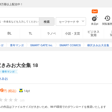
5
8万冊以上配信中！
Get!
記念】漫画家 ・柳沢きみお 1972年に週刊少年ジャンプにてデビュー デビュー当
名作『翔んだカップル』や『特命係長 只野仁』はドラマ・映画化するほどの大ヒッ
セーフサーチ 中
は90タイトルを超え、今もなお毎月200ページの執筆をこなす。 本作では、柳沢
来店pt
閲覧履
、初期の短編作品から往年の名作までを一挙大収録！ 【収録作品】 『翔んだカップ
青春ときめきシリーズ』（1～4巻） 『スターズ』（全2巻）
ビジネス
BL
TL
ラノベ
小説・文芸
実用
6
ンガ
青年マンガ
SMART GATE Inc.
SMART COMICS
柳沢きみお大全集
記念】漫画家 ・柳沢きみお 1972年に週刊少年ジャンプにてデビュー デビュー当
名作『翔んだカップル』や『特命係長 只野仁』はドラマ・映画化するほどの大ヒッ
きみお大全集 18
は90タイトルを超え、今もなお毎月200ページの執筆をこなす。 本作では、柳沢
、初期の短編作品から往年の名作までを一挙大収録！ 【収録作品】 『翔んだカップ
・青年マンガ
ood Girl』（全9巻）
きみお
7
99
円 (税込)
14
pt
記念】漫画家 ・柳沢きみお 1972年に週刊少年ジャンプにてデビュー デビュー当
0件
名作『翔んだカップル』や『特命係長 只野仁』はドラマ・映画化するほどの大ヒッ
は90タイトルを超え、今もなお毎月200ページの執筆をこなす。 本作では、柳沢
らの作品はファイルサイズが大きいため、Wi-Fi環境でのダウンロードを推奨いたします
初期の短編作品から往年の名作までを一挙大収録！ 【収録作品】 『新 翔んだカップ