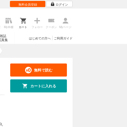
無料会員登録
ログイン
歴
My本棚
カート
フォロー
クーポン
Myページ
雑誌
はじめての方へ
ご利用ガイド
写真集
無料で読む
カートに入れる
入