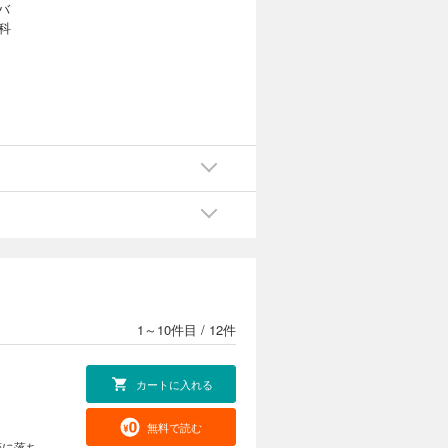
バ
科
1～10件目
/
12件
カートに入れる
無料で読む
恋に落ち