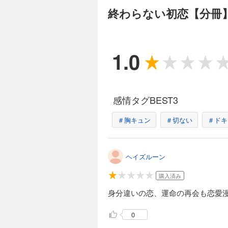
61円 (税込)
終わらない初恋【分冊】
スラム街の不良少年
る。二人を応援した
た。そして17年、
1.0
感情タグBEST3
＃胸キュン
＃切ない
＃ドキ
ヘイズルーン
購入済み
身分違いの恋、運命の再会も恋愛
0