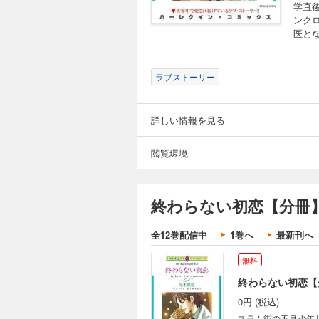
学直
ンク
医と
ラブストーリー
詳しい情報を見る
閲覧環境
終わらない初恋【分冊】
全12巻配信中
1巻へ
最新刊へ
無料
終わらない初恋【
0円 (税込)
スラム街の不良少年