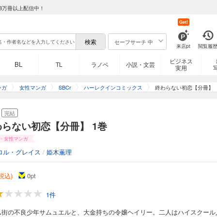
8万冊以上配信中！
Get!
セーフサーチ 中
来店pt
閲覧履
ビジネス
BL
TL
ラノベ
小説・文芸
実用
ンガ
女性マンガ
SBCr
ハーレクインコミックス
終わらない初恋【分冊】
完結
わらない初恋【分冊】 1巻
・女性マンガ
ロル・グレイス
/
姫木薫理
(税込)
0
pt
1件
ム街の不良少年サムュエルと、大金持ちの令嬢ヘイリー。二人はハイスクール