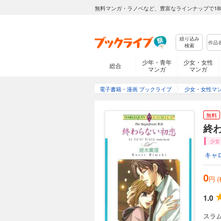
無料マンガ・ラノベなど、豊富なラインナップで18
絞り込み
検索
少年・青年
少女・女性
総合
マンガ
マンガ
電子書籍・漫画 ブックライブ
少女・女性マ
無料
終
少女
キャ
0
円 
1.0
スラ