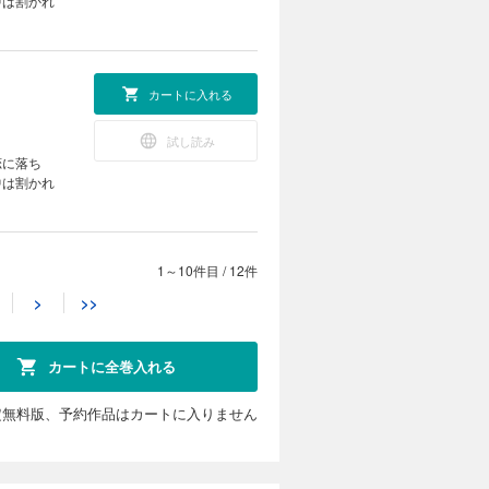
中は割かれ
カートに入れる
試し読み
恋に落ち
中は割かれ
1～10件目
/
12件
カートに入れる
>
>>
試し読み
恋に落ち
中は割かれ
カートに全巻入れる
定無料版、予約作品はカートに入りません
カートに入れる