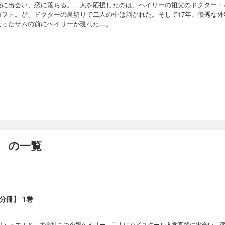
後に出会い、恋に落ちる。二人を応援したのは、ヘイリーの祖父のドクター・
ロフト。が、ドクターの裏切りで二人の中は割かれた。そして17年、優秀な外
なったサムの前にヘイリーが現れた…。
 の一覧
分冊】 1巻
サムュエルと、大金持ちの令嬢ヘイリー。二人はハイスクール入学直後に出会い、