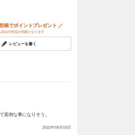
試し読み
恋に落ち
中は割かれ
ー投稿でポイントプレゼント ／
入済みの作品が対象となります
レビューを書く
きて面倒な事になりそう。
2022年08月03日