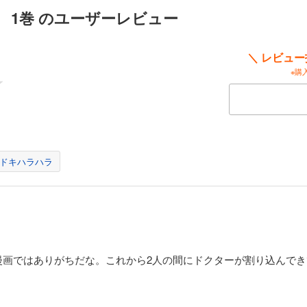
 1巻 のユーザーレビュー
サムュエルと、大金持ちの令嬢ヘイリー。二人はハイスクール入学直後に出会い、
のは、ヘイリーの祖父のドクター・バンクロフト。が、ドクターの裏切りで二人の
優秀な外科医となったサムの前にヘイリーが現れた…。
＼ レビュ
※購
ドキハラハラ
漫画ではありがちだな。これから2人の間にドクターが割り込んで