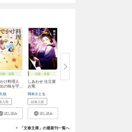
小説・文芸
小説・文芸
かけ料理人
しあわせ 仕立屋
出の味を守...
お竜
久枝
岡本さとる
巻入荷
続巻入荷
試し読み
試し読み
「文春文庫」の最新刊一覧へ