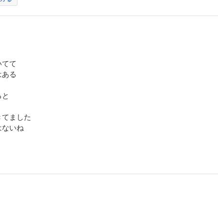
いてて
はある
ると
きてました
はないね