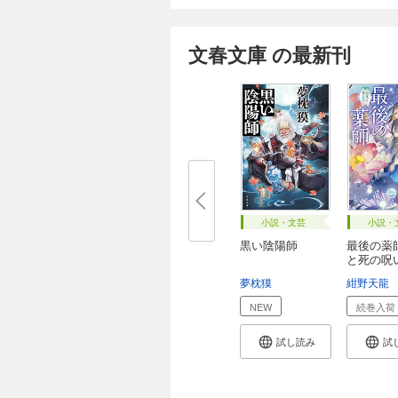
文春文庫 の最新刊
小説・文芸
小説・
黒い陰陽師
最後の薬
と死の呪
夢枕獏
紺野天龍
NEW
続巻入荷
試し読み
試