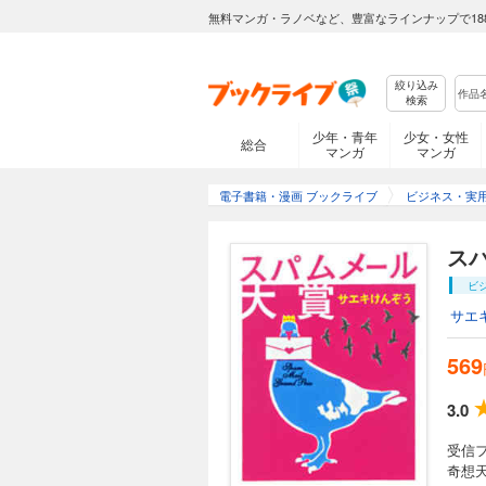
無料マンガ・ラノベなど、豊富なラインナップで18
絞り込み
検索
少年・青年
少女・女性
総合
マンガ
マンガ
電子書籍・漫画 ブックライブ
ビジネス・実
ス
ビ
サエ
569
3.0
受信
奇想