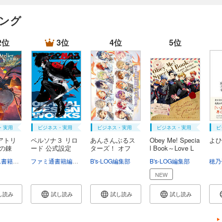
キング
2位
3位
4位
5位
・実用
ビジネス・実用
ビジネス・実用
ビジネス・実用
ビ
アトリ
ペルソナ３ リロ
あんさんぶるス
Obey Me! Specia
よひ
憶の錬
ード 公式設定
ターズ！ オフ
l Book～Love L
画...
ィ...
e...
電撃ゲーム書籍編集部
ファミ通書籍編集部
B's-LOG編集部
B's-LOG編集部
穂乃
NEW
し読み
試し読み
試し読み
試し読み