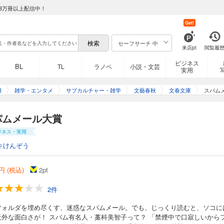
8万冊以上配信中！
Get!
セーフサーチ 中
来店pt
閲覧履
ビジネス
BL
TL
ラノベ
小説・文芸
実用
用
雑学・エンタメ
サブカルチャー・雑学
文藝春秋
文春文庫
スパム
パムメール大賞
ジネス・実用
キけんぞう
円 (税込)
2
pt
2件
フォルダを埋め尽くす、迷惑なスパムメール。でも、じっくり読むと、ソコに
天外な面白さが！ スパム有名人・藁科美智子って？ 「禁煙中で口寂しいから