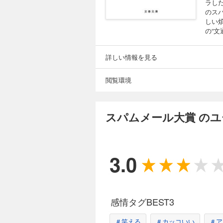
ラし
のス
しい
の“文
詳しい情報を見る
閲覧環境
スパムメール大賞 の
3.0
感情タグBEST3
＃笑える
＃カッコいい
＃ア