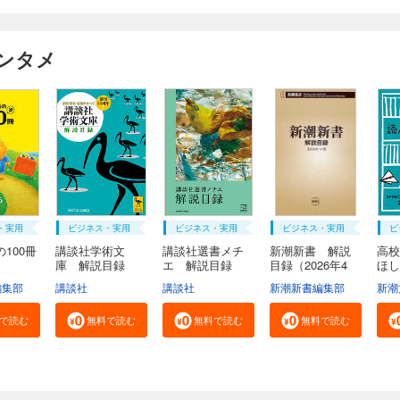
ンタメ
・実用
ビジネス・実用
ビジネス・実用
ビジネス・実用
ビ
100冊
講談社学術文
講談社選書メチ
新潮新書 解説
高校
庫 解説目録
エ 解説目録
目録（2026年4
ほし
２０...
２...
月...
編集部
講談社
講談社
新潮新書編集部
新潮
で読む
無料で読む
無料で読む
無料で読む