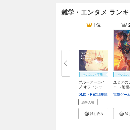
雑学・エンタメ ラン
1位
ビジネス・実用
ビジネス
ブルーアーカイ
ユミアの
ブ オフィシャ
エ ～追
ル...
金...
DMC・REX編集部
続巻入荷
試し読み
試