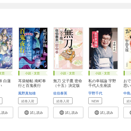
文芸
小説・文芸
小説・文芸
小説・文芸
師 白蓮
耳袋秘帖 南町奉
無刀 父子鷹 密命
私の幸福論 宇野
おで
い
行と百鬼夜行
（十五）決定版
千代人生座談
思い
風野真知雄
佐伯泰英
宇野千代
中島
続巻入荷
続巻入荷
NEW
続
し読み
試し読み
試し読み
試し読み