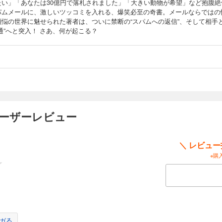
たい」「あなたは30億円で落札されました」「大きい動物が希望」など抱腹絶
パムメールに、激しいツッコミを入れる、爆笑必至の奇書。メールならではの
煩悩の世界に魅せられた著者は、ついに禁断の“スパムへの返信”、そして相手
通”へと突入！ さあ、何が起こる？
ユーザーレビュー
＼ レビュ
※購
ガる