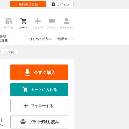
無料会員登録
ログイン
歴
My本棚
カート
フォロー
クーポン
Myページ
雑誌
はじめての方へ
ご利用ガイド
写真集
メール大賞
今すぐ購入
カートに入れる
フォローする
は
ブラウザ試し読み
フ×