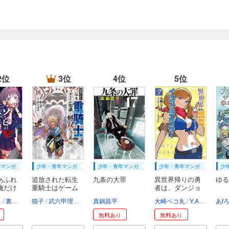
2位
3位
4位
5位
年マンガ
少年・青年マンガ
少年・青年マンガ
少年・青年マンガ
少
あふれ
追放された転生
九条の大罪
異世界帰りの勇
ゆる
俺だけ
重騎士はゲーム
者は、ダンジョ
知...
ン...
ろ
裏地ろくろ
猫子
武六甲理衣
じゃいあん
真鍋昌平
大崎ペコ丸
Y.A
ぷきゅの
あf
無料あり
無料あり