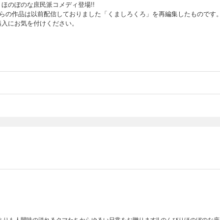
りほのぼのな庶民派コメディ登場!!
ちらの作品は以前配信しておりました「くましろくろ」を再編集したものです
購入にお気を付けください。
よりも人間味の溢れるクマたちからゆるい日常をお贈ります!! のんびりほのぼのな