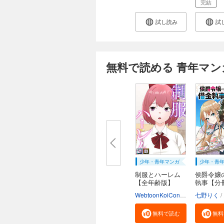
完結
試し読み
試
無料で読める 青年マン
少年・青年マンガ
少年・青
制服とハーレム
侯爵令嬢
【全年齢版】
執事【分
【タ...
WebtoonKoiContent
七野りく
無料で読む
無料