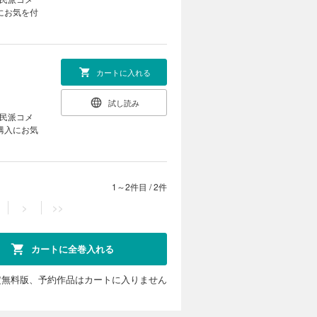
にお気を付
カートに入れる
試し読み
庶民派コメ
購入にお気
1～2件目
/
2件
>
>>
カートに全巻入れる
定無料版、予約作品はカートに入りません