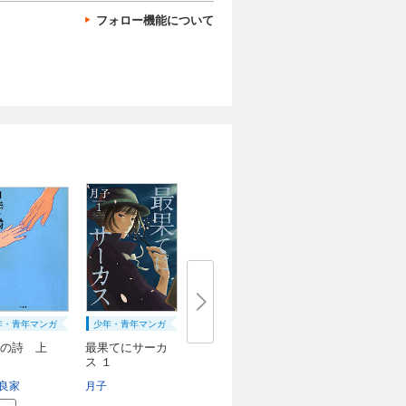
フォロー機能について
年・青年マンガ
少年・青年マンガ
の詩 上
最果てにサーカ
ス １
良家
月子