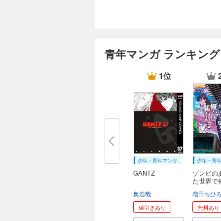
青年マンガ ランキング
1位
少年・青年マンガ
少年・青
GANTZ
ゾンビの
た世界で
が...
奥浩哉
増田ちひ
値引きあり
無料あり