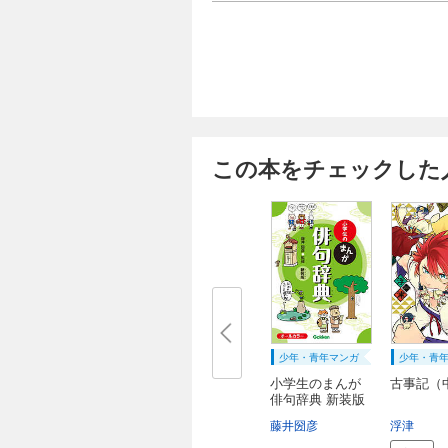
この本をチェックした
少年・青年マンガ
少年・青
小学生のまんが
古事記（中
俳句辞典 新装版
藤井圀彦
浮津