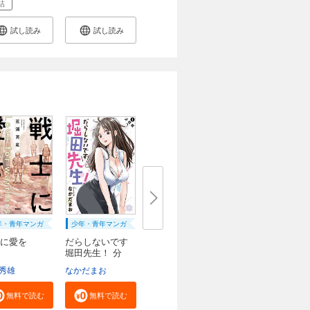
結
試し読み
試し読み
年・青年マンガ
少年・青年マンガ
に愛を
だらしないです
堀田先生！ 分
冊...
秀雄
なかだまお
無料で読む
無料で読む