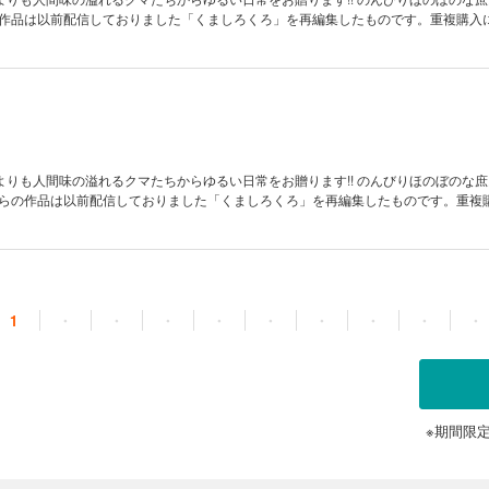
ちらの作品は以前配信しておりました「くましろくろ」を再編集したものです。重複購入
よりも人間味の溢れるクマたちからゆるい日常をお贈ります!! のんびりほのぼのな
※こちらの作品は以前配信しておりました「くましろくろ」を再編集したものです。重複
1
・
・
・
・
・
・
・
・
・
※期間限