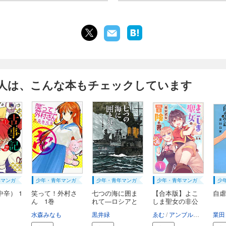
人は、こんな本もチェックしています
年マンガ
少年・青年マンガ
少年・青年マンガ
少年・青年マンガ
少
辛） 1
笑って！外村さ
七つの海に囲ま
【合本版】よこ
自虐
ん 1巻
れて―ロシアと
しま聖女の非公
海...
式...
水森みなも
黒井緑
ゑむ
アンブル編集部
業田