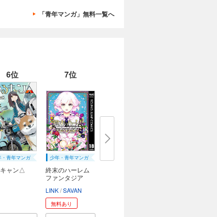
「青年マンガ」無料一覧へ
6位
7位
年・青年マンガ
少年・青年マンガ
キャン△
終末のハーレム
ファンタジア
セ...
すけ
ろ
LINK
SAVAN
無料あり