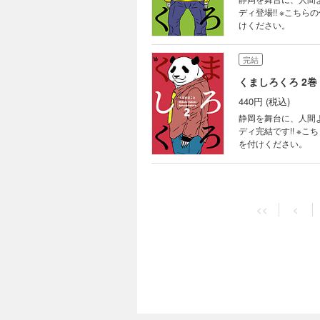
ディ登場!! ※こ
けください。
完結
くましろくろ 2巻
440円 (税込)
静岡を舞台に、人間
ディ完結です!! 
を付けください。
<<
<