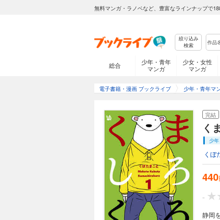
無料マンガ・ラノベなど、豊富なラインナップで18
絞り込み
検索
少年・青年
少女・女性
総合
マンガ
マンガ
電子書籍・漫画 ブックライブ
少年・青年マ
完結
くま
少年
くぼ
440
-
静岡