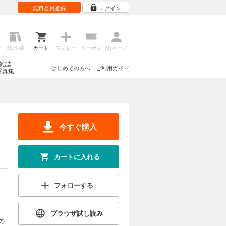
無料会員登録
ログイン
歴
My本棚
カート
フォロー
クーポン
Myページ
雑誌
はじめての方へ
ご利用ガイド
写真集
今すぐ購入
カートに入れる
フォローする
ブラウザ試し読み
の