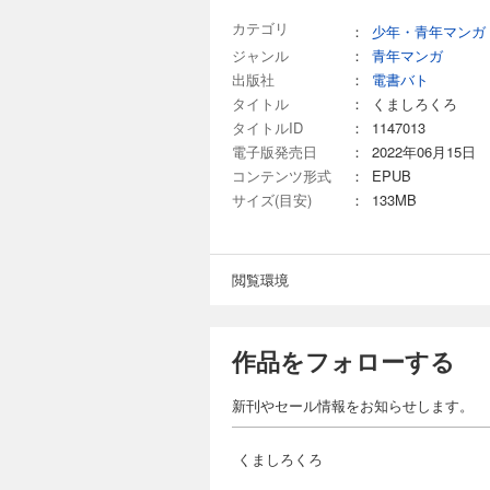
カテゴリ
：
少年・青年マンガ
ジャンル
：
青年マンガ
出版社
：
電書バト
タイトル
：
くましろくろ
タイトルID
：
1147013
電子版発売日
：
2022年06月15日
コンテンツ形式
：
EPUB
サイズ(目安)
：
133MB
閲覧環境
作品をフォローする
新刊やセール情報をお知らせします。
くましろくろ