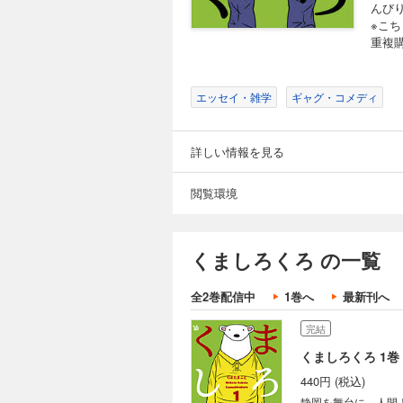
んび
※こ
重複
エッセイ・雑学
ギャグ・コメディ
詳しい情報を見る
閲覧環境
くましろくろ の一覧
全2巻配信中
1巻へ
最新刊へ
完結
くましろくろ 1巻
440円 (税込)
静岡を舞台に、人間