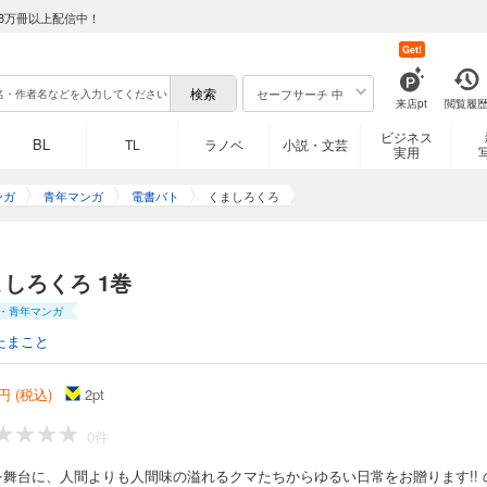
8万冊以上配信中！
Get!
セーフサーチ 中
来店pt
閲覧履
ビジネス
BL
TL
ラノベ
小説・文芸
実用
ンガ
青年マンガ
電書バト
くましろくろ
しろくろ 1巻
・青年マンガ
たまこと
円 (税込)
2
pt
0件
を舞台に、人間よりも人間味の溢れるクマたちからゆるい日常をお贈ります!! 