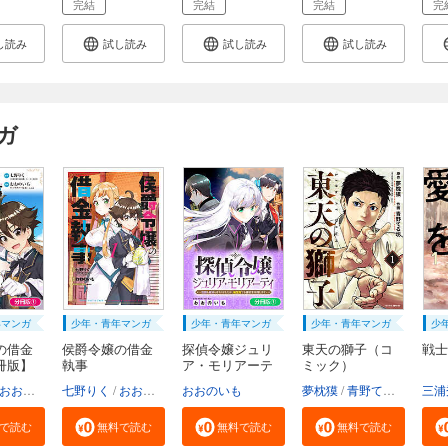
完結
完結
完結
完
し読み
試し読み
試し読み
試し読み
ガ
年マンガ
少年・青年マンガ
少年・青年マンガ
少年・青年マンガ
少
の借金
侯爵令嬢の借金
探偵令嬢ジュリ
東天の獅子（コ
戦士
冊版】
執事
ア・モリアーテ
ミック）
ィ...
おおのいも
七野りく
mmu
おおのいも
おおのいも
mmu
夢枕獏
青野てる坊
三浦
で読む
無料で読む
無料で読む
無料で読む