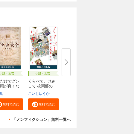
小説・文芸
小説・文芸
だけでグン
くらべて、けみ
頭が良くな
して 校閲部の
九...
見
こいしゆうか
無料で読む
無料で読む
「ノンフィクション」無料一覧へ