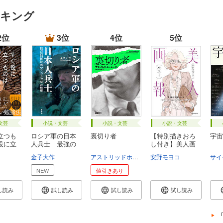
ンキング
2位
3位
4位
5位
文芸
小説・文芸
小説・文芸
小説・文芸
立つも
ロシア軍の日本
裏切り者
【特別描きおろ
宇宙
役に立
人兵士 最強の
し付き】美人画
特...
報...
金子大作
アストリッドホーレーダー
安野モヨコ
小松佳代子
サイ
NEW
値引きあり
し読み
試し読み
試し読み
試し読み