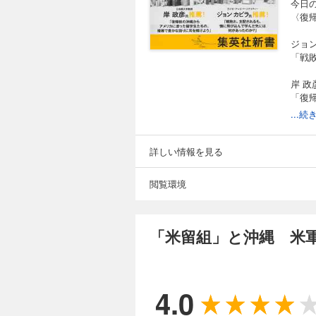
今日
〈復
ジョ
「戦
岸 
「復
う」
...
*****
19
詳しい情報を見る
メリ
閲覧環境
沖縄
成に
き取
「米留組」と沖縄 米
「本
藤。
4.0