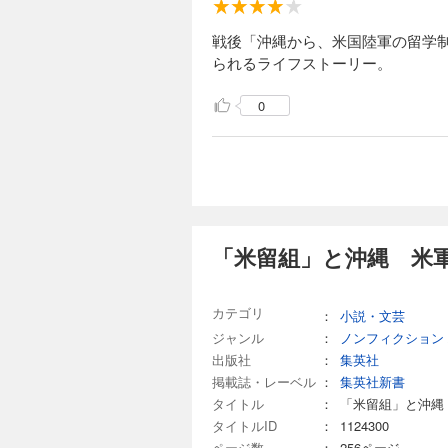
戦後「沖縄から、米国陸軍の留学
られるライフストーリー。
0
「米留組」と沖縄 米
カテゴリ
：
小説・文芸
ジャンル
：
ノンフィクション
出版社
：
集英社
掲載誌・レーベル
：
集英社新書
タイトル
：
「米留組」と沖縄
タイトルID
：
1124300
ページ数
：
256ページ