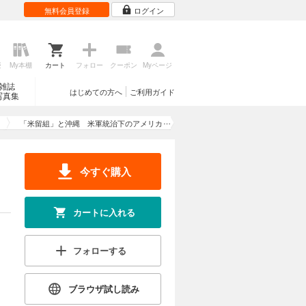
無料会員登録
ログイン
歴
My本棚
カート
フォロー
クーポン
Myページ
雑誌
はじめての方へ
ご利用ガイド
写真集
「米留組」と沖縄 米軍統治下のアメリカ
留学
今すぐ購入
カートに入れる
フォローする
ブラウザ試し読み