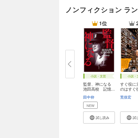
ノンフィクション ラ
1位
小説・文芸
小説・
監督、神になる
すぐ役に
池田高校 記憶...
のはすぐ
た...
田中仰
荒俣宏
NEW
試し読み
試