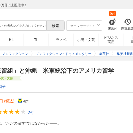
8万冊以上配信中！
Get!
セーフサーチ 中
来店pt
閲覧履
ビジネス
BL
TL
ラノベ
小説・文芸
実用
ノンフィクション
ノンフィクション・ドキュメンタリー
集英社
集英社新書
米留組」と沖縄 米軍統治下のアメリカ留学
小説・文芸
絹子
円 (税込)
4
pt
2件
は、“ただの留学”ではなかった――。