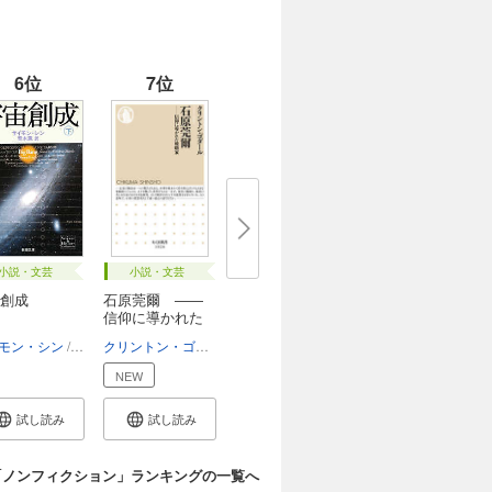
6位
7位
小説・文芸
小説・文芸
創成
石原莞爾 ――
信仰に導かれた
戦...
モン・シン
青木薫
クリントン・ゴダール
NEW
試し読み
試し読み
「ノンフィクション」ランキングの一覧へ