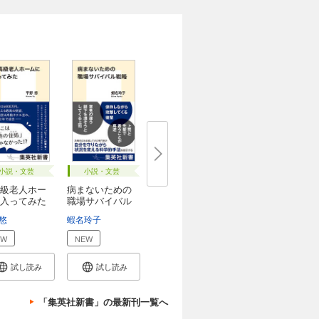
小説・文芸
小説・文芸
級老人ホー
病まないための
入ってみた
職場サバイバル
戦...
悠
蝦名玲子
EW
NEW
試し読み
試し読み
「集英社新書」の最新刊一覧へ