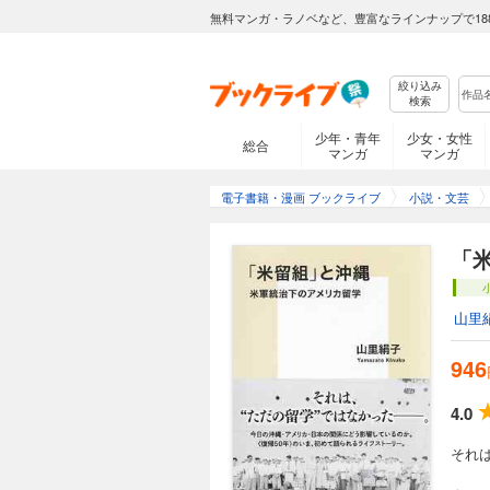
無料マンガ・ラノベなど、豊富なラインナップで18
絞り込み
検索
少年・青年
少女・女性
総合
マンガ
マンガ
電子書籍・漫画 ブックライブ
小説・文芸
「
山里
946
4.0
それ