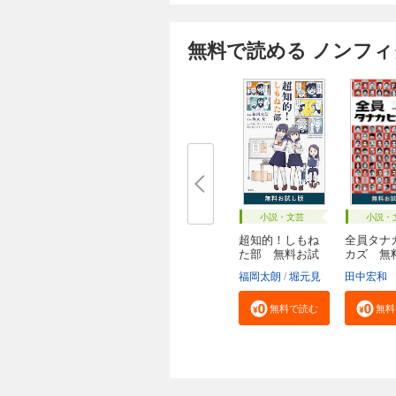
無料で読める ノンフ
小説・文芸
小説・
超知的！しもね
全員タナ
た部 無料お試
カズ 無
し...
し...
福岡太朗
堀元見
田中宏和
無料で読む
無料