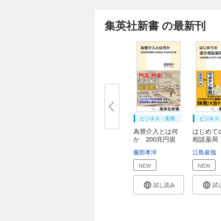
集英社新書 の最新刊
ビジネス・実用
ビジネス
為替介入とは何
はじめて
か 200兆円規
相談薬局
模...
体...
服部孝洋
江島俊哉
NEW
NEW
試し読み
試