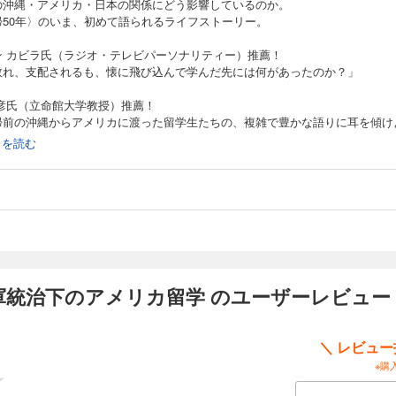
の沖縄・アメリカ・日本の関係にどう影響しているのか。
帰50年〉のいま、初めて語られるライフストーリー。
ン カビラ氏（ラジオ・テレビパーソナリティー）推薦！
敗れ、支配されるも、懐に飛び込んで学んだ先には何があったのか？」
政彦氏（立命館大学教授）推薦！
帰前の沖縄からアメリカに渡った留学生たちの、複雑で豊かな語りに耳を傾け
続きを読む
45年から27年間、米軍統治下にあった沖縄で、米国陸軍による留学制度によっ
カ留学＝「米留」した1000人余りの若者たち、「米留組」がいた。
戦を生き延びた彼ら、彼女らはどのような思いで留学を志し、戦後沖縄の社会
おいてどのような役割を担ったのか――。「米留二世」でもある著者が丹念に
った、留学経験者たちの語り。
軍統治下のアメリカ留学 のユーザーレビュー
土復帰」50年を経て、初めて明らかになる当時の米国の思惑や「米留組」の葛
貴重な証言と一次史料をたどることで、沖縄の今とこれからを考える。
＼ レビュ
※購