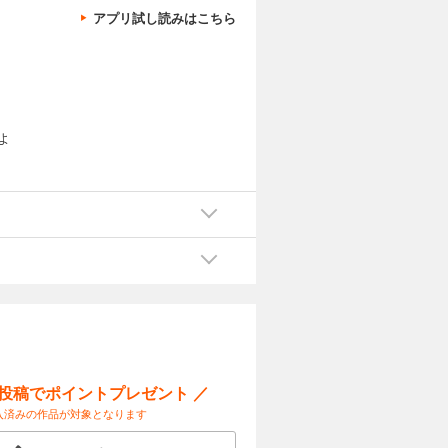
アプリ試し読みはこちら
よ
てア
形
聞
ー投稿でポイントプレゼント ／
入済みの作品が対象となります