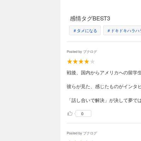
感情タグBEST3
＃タメになる
＃ドキドキハラハ
Posted by
ブクログ
戦後、国内からアメリカへの留学生
彼らが見た、感じたものがインタ
「話し合いで解決」が決して夢で
0
Posted by
ブクログ