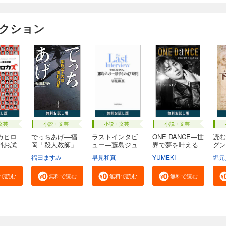
ィクション
文芸
小説・文芸
小説・文芸
小説・文芸
カヒロ
でっちあげ―福
ラストインタビ
ONE DANCE―世
読む
料お試
岡「殺人教師」
ュー―藤島ジュ
界で夢を叶える
グン
事...
リ...
生...
る...
福田ますみ
早見和真
YUMEKI
堀元
で読む
無料で読む
無料で読む
無料で読む