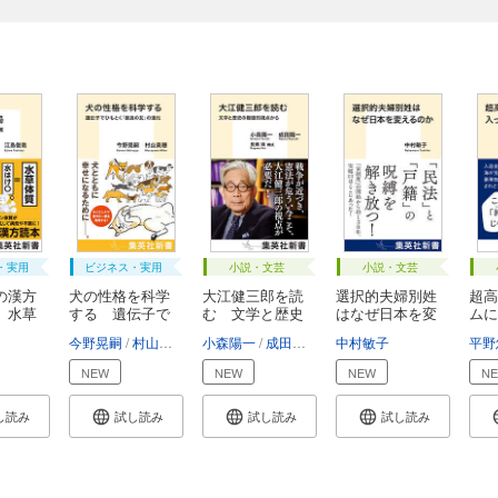
・実用
ビジネス・実用
小説・文芸
小説・文芸
の漢方
犬の性格を科学
大江健三郎を読
選択的夫婦別姓
超高
 水草
する 遺伝子で
む 文学と歴史
はなぜ日本を変
ムに
ひ...
の...
え...
今野晃嗣
村山美穂
小森陽一
成田龍一
長瀬海
中村敏子
平野
NEW
NEW
NEW
N
し読み
試し読み
試し読み
試し読み