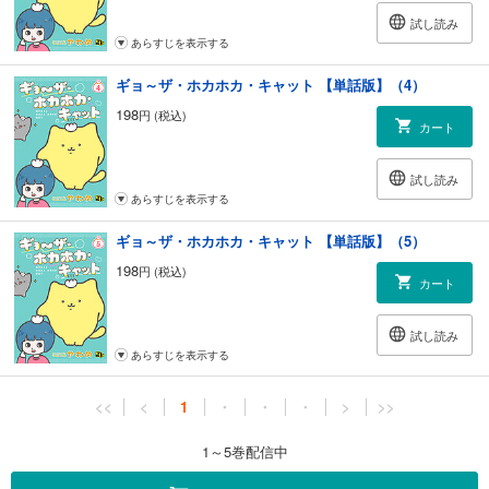
試し読み
あらすじを表示する
ギョ～ザ・ホカホカ・キャット 【単話版】（4）
198
円 (税込)
カート
試し読み
あらすじを表示する
ギョ～ザ・ホカホカ・キャット 【単話版】（5）
198
円 (税込)
カート
試し読み
あらすじを表示する
<<
<
1
・
・
・
>
>>
1～5巻配信中