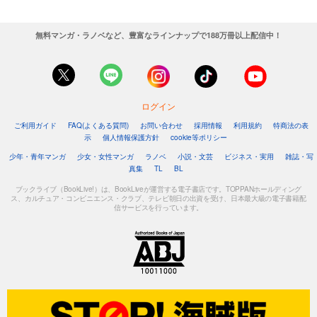
無料マンガ・ラノベなど、豊富なラインナップで188万冊以上配信中！
ログイン
ご利用ガイド
FAQ(よくある質問)
お問い合わせ
採用情報
利用規約
特商法の表
示
個人情報保護方針
cookie等ポリシー
少年・青年マンガ
少女・女性マンガ
ラノベ
小説・文芸
ビジネス・実用
雑誌・写
真集
TL
BL
ブックライブ（BookLive!）は、BookLiveが運営する電子書店です。TOPPANホールディング
ス、カルチュア・コンビニエンス・クラブ、テレビ朝日の出資を受け、日本最大級の電子書籍配
信サービスを行っています。