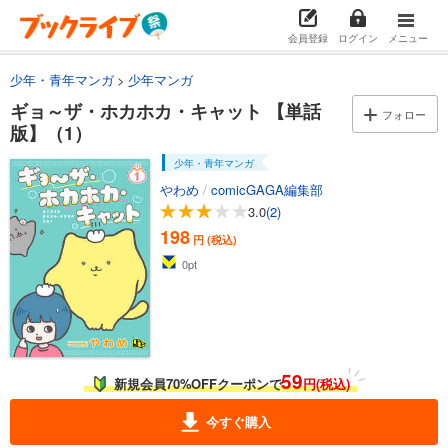
会員登録
ログイン
メニュー
少年・青年マンガ
少年マンガ
ギョ～ザ・ホカホカ・キャット 【単話
フォロー
版】（1）
少年・青年マンガ
やわめ
/
comicGAGA編集部
3.0
(2)
198
円 (税込)
0
pt
59
新規会員70%OFFクーポンで
円(税込)
今すぐ購入