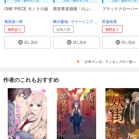
少年・青年マンガ
少年・青年マンガ
少年・青年マンガ
ONE PIECE モノクロ版
異世界居酒屋「のぶ」
ブラッククローバー
尾田栄一郎
蝉川夏哉
ヴァージニア二等兵
田畠裕基
転
無料あり
続巻入荷
無料あり
試し読み
試し読み
試し読み
「少年マンガ」ランキングの一覧へ
作者のこれもおすすめ