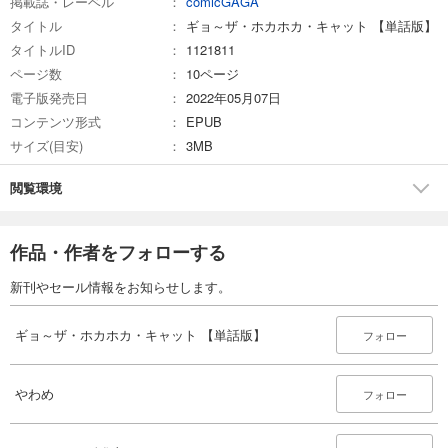
掲載誌・レーベル
comicGAGA
タイトル
ギョ～ザ・ホカホカ・キャット 【単話版】
タイトルID
1121811
ページ数
10ページ
電子版発売日
2022年05月07日
コンテンツ形式
EPUB
サイズ(目安)
3MB
閲覧環境
作品・作者をフォローする
新刊やセール情報をお知らせします。
ギョ～ザ・ホカホカ・キャット 【単話版】
フォロー
やわめ
フォロー