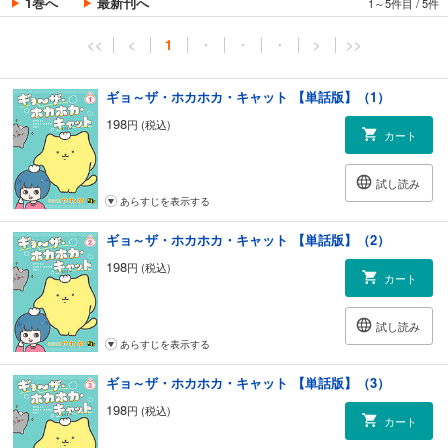
1巻へ
最新刊へ
1～5件目
/
5件
<<
<
1
・
・
・
>
>>
ギョ～ザ・ホカホカ・キャット 【単話版】（1）
198
円 (税込)
カート
試し読み
あらすじを表示する
ギョ～ザ・ホカホカ・キャット 【単話版】（2）
198
円 (税込)
カート
試し読み
あらすじを表示する
ギョ～ザ・ホカホカ・キャット 【単話版】（3）
198
円 (税込)
カート