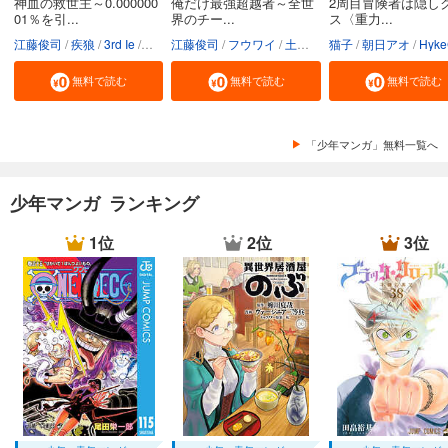
神血の救世主～0.000000
俺だけ最強超越者～全世
2周目冒険者は隠し
01％を引...
界のチー...
ス〈重力...
江藤俊司
疾狼
3rd Ie
Studio No.9
江藤俊司
フウワイ
土田健太
猫子
3rd Ie
朝日アオ
maruco
HykeC
St
無料で読む
無料で読む
無料で読む
「少年マンガ」無料一覧へ
少年マンガ ランキング
1位
2位
3位