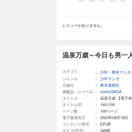
レビューがありません。
温泉万歳～今日も男一
カテゴリ
：
少年・青年マンガ
ジャンル
：
少年マンガ
出版社
：
東京漫画社
掲載誌・レーベル
：
comicGAGA
タイトル
：
温泉万歳 【電子
タイトルID
：
1401139
ページ数
：
105ページ
電子版発売日
：
2023年08月18日
コンテンツ形式
：
EPUB
サイズ(目安)
：
54MB