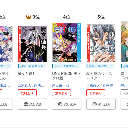
2位
3位
4位
5位
年マンガ
少年・青年マンガ
少年・青年マンガ
少年・青年マンガ
少
ら第七
魔女と傭兵
ONE PIECE モノ
杖と剣のウィス
異世
たの
クロ版
トリア
「の
謙虚なサークル
宮木真人
メル。
超法規的かえる
尾田栄一郎
叶世べんち
大森藤ノ
青井聖
蝉川
無料あり
無料あり
無料あり
続
し読み
試し読み
試し読み
試し読み