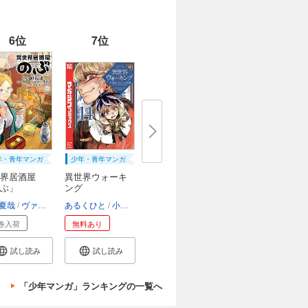
6位
7位
年・青年マンガ
少年・青年マンガ
界居酒屋
異世界ウォーキ
ぶ」
ング
夏哉
ヴァージニア二等兵
あるくひと
転
小川慧
ゆーにっと
巻入荷
無料あり
試し読み
試し読み
「少年マンガ」ランキングの一覧へ