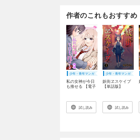
作者のこれもおすすめ
少年・青年マンガ
少年・青年マンガ
私の女神が今日
妖街ヱスケイプ
も推せる 【電子
【単話版】
単行本版】
（１）
試し読み
試し読み