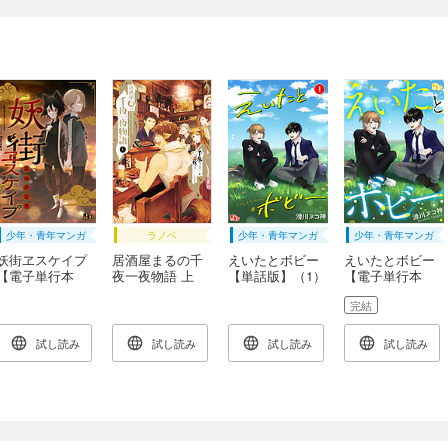
少年・青年マンガ
ラノベ
少年・青年マンガ
少年・青年マンガ
妖街ヱスケイプ
居酒屋まるの千
えいたとボビー
えいたとボビー
【電子単行本
夜一夜物語 上
【単話版】（1）
【電子単行本
版】
版】
完結
試し読み
試し読み
試し読み
試し読み