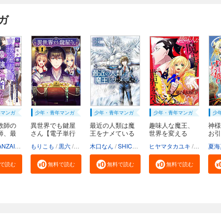
ガ
年マンガ
少年・青年マンガ
少年・青年マンガ
少年・青年マンガ
少
教師の
異世界でも鍵屋
最近の人類は魔
趣味人な魔王、
神様
師、最
さん【電子単行
王をナメている
世界を変える
お引
本...
【...
【電...
た...
listaSTUDIO
NZAI3
booklistaSTUDIO
もりこも
黒六
如月瑞
木口なん
SHICON
夕霧
ヒヤマタカユキ
海蛇
夏海
で読む
無料で読む
無料で読む
無料で読む