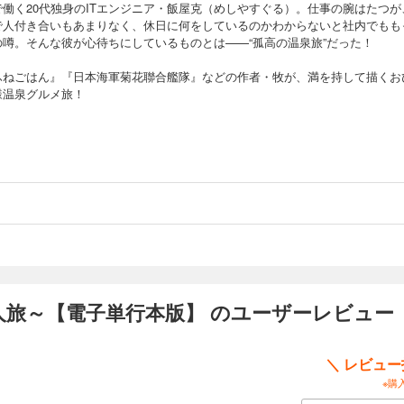
で働く20代独身のITエンジニア・飯屋克（めしやすぐる）。仕事の腕はたつが
で人付き合いもあまりなく、休日に何をしているのかわからないと社内でもも
の噂。そんな彼が心待ちにしているものとは——“孤高の温泉旅”だった！
ふねごはん』『日本海軍菊花聯合艦隊』などの作者・牧が、満を持して描くお
様温泉グルメ旅！
人旅～【電子単行本版】 のユーザーレビュー
＼ レビュ
※購