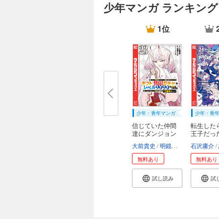
少年マンガ ランキング
1位
少年・青年マンガ
少年・青
信じていた仲間
転生した
達にダンジョン
王子だっ
奥...
で、...
大前貴史
明鏡シスイ
石沢庸介
tef
無料あり
無料あり
試し読み
試