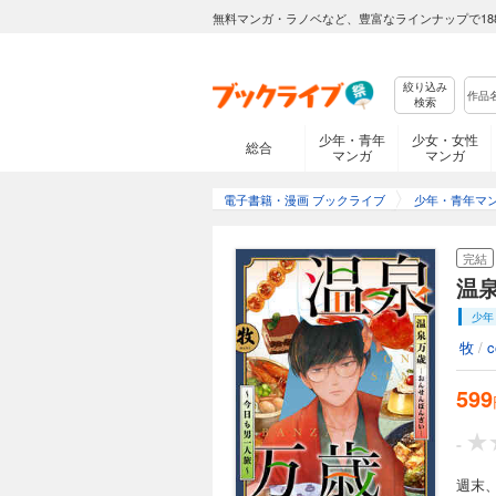
無料マンガ・ラノベなど、豊富なラインナップで18
絞り込み
検索
少年・青年
少女・女性
総合
マンガ
マンガ
電子書籍・漫画 ブックライブ
少年・青年マ
完結
温
少年
牧
/
599
-
週末