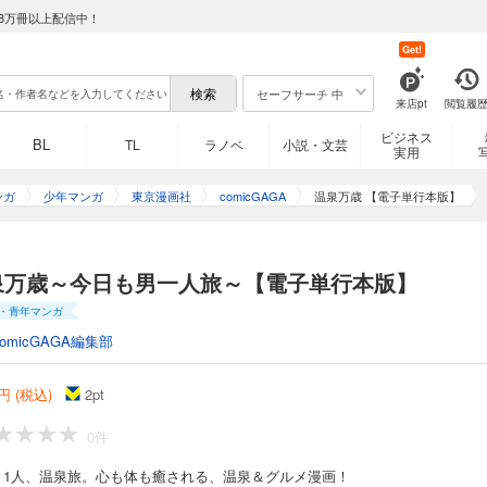
8万冊以上配信中！
Get!
セーフサーチ 中
来店pt
閲覧履
ビジネス
BL
TL
ラノベ
小説・文芸
実用
ンガ
少年マンガ
東京漫画社
comicGAGA
温泉万歳 【電子単行本版】
泉万歳～今日も男一人旅～【電子単行本版】
・青年マンガ
comicGAGA編集部
円 (税込)
2
pt
0件
、1人、温泉旅。心も体も癒される、温泉＆グルメ漫画！