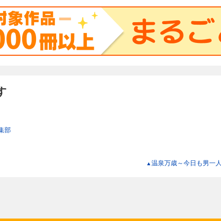
す
編集部
温泉万歳～今日も男一
▲