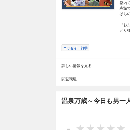
都内
寡黙
ぱら
『お
とり
エッセイ・雑学
詳しい情報を見る
閲覧環境
温泉万歳～今日も男一
-