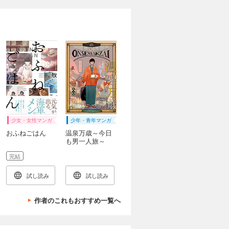
少女・女性マンガ
少年・青年マンガ
おふねごはん
温泉万歳～今日
も男一人旅～
【単話版】（1）
完結
試し読み
試し読み
作者のこれもおすすめ一覧へ