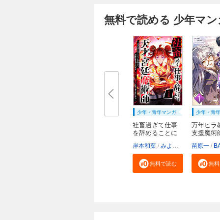
無料で読める 少年マン
少年・青年マンガ
少年・青
社畜過ぎて仕事
万年ヒラ
を辞めることに
支援魔術
し...
強...
岸本和葉
みよしふるまち
苗原一
book
BA
無料で読む
無料