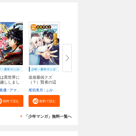
年・青年マンガ
少年・青年マンガ
は異世界に
追放最凶クズ
越ししまし
（？）賢者の辺
境子...
真優
アマラ
乃希
尾切美月
ふか田さめたろう
成瀬ちさと
無料で読む
無料で読む
「少年マンガ」無料一覧へ