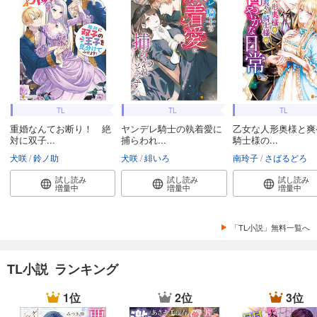
TL
TL
TL
重婚なんてお断り！ 絶
ヤンデレ騎士の執着愛に
乙女な人形奥様と爽
対に双子...
捕らわれ...
騎士様の...
犬咲
鈴ノ助
犬咲
緋いろ
南玲子
さばるどろ
試し読み
試し読み
試し読み
増量中
増量中
増量中
「TL小説」無料一覧へ
TL小説 ランキング
1位
2位
3位