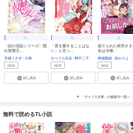
TL
TL
TL
〈妃の花紋シリーズ〉隠
「君を愛することはな
捨てられた研究オタ
れ変態王...
い」と言っ...
女は冷徹...
月城うさぎ
小禄
かべうち右近
蜂不二子
桃城猫緒
炎かりよ
NEW
NEW
NEW
試し読み
試し読み
試し読み
「ヴァニラ文庫」の最新刊一覧へ
無料で読めるTL小説