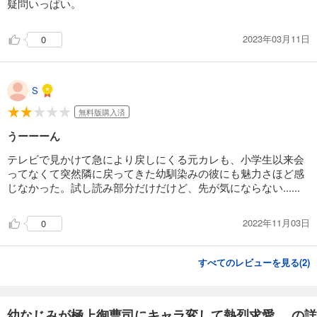
疑問いっぱい。
2023年03月11日
0
S
無料版購入済
うーーーん
テレビで見かけて急により戻しにくる元カレも、小学生以来会
ってなくて突然隣に戻ってきた幼馴染みの彼にも魅力さほど感
じなかった。試し読み部分だけだけど、先が気にならない......
2022年11月03日
0
すべてのレビューを見る(
2
)
幼なじみが極上御曹司にキャラ変して熱烈求愛... の詳