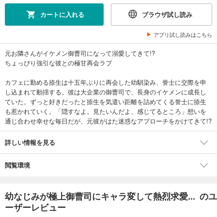
カートに入れる
ブラウザ試し読み
アプリ試し読みはこちら
元お隣さんがイケメン御曹司になって溺愛してきて!?
ちょっぴり強引な彼との極甘再会ラブ
カフェに勤める捺生は十五年ぶりに再会した幼馴染み、誉士に交際を申
し込まれて動揺する。彼は大企業の御曹司で、長身のイケメンに成長し
ていた。ずっと好きだったと捺生を気遣い距離を詰めてくる誉士に捺生
も惹かれていく。「隠すなよ。見たいんだよ、感じてるところ」想いを
通じ合わせ幸せな毎日だが、元彼がはた迷惑なアプローチをかけてきて!?
詳しい情報を見る
閲覧環境
幼なじみが極上御曹司にキャラ変して熱烈求愛... のユ
ーザーレビュー