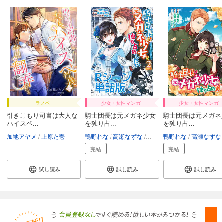
ラノベ
少女・女性マンガ
少女・女性マンガ
引きこもり司書は大人な
騎士団長は元メガネ少女
騎士団長は元メガネ
ハイスペ...
を独り占...
を独り占...
加地アヤメ
上原た壱
鴨野れな
高瀬なずな
芦原モカ
鴨野れな
高瀬なずな
完結
完結
試し読み
試し読み
試し読み