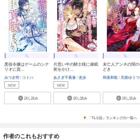
TL
TL
TL
悪役令嬢はゲームのシナ
片思い中の騎士様に催眠
未亡人アンネの閨の
リオに貢...
術をかけ...
どき
みつき怜
コトハ
あさぎ千夜春
史歩
和泉和歌
天路ゆうつ
NEW
NEW
試し読み
試し読み
試し読み
「TL小説」ランキングの一覧へ
作者のこれもおすすめ