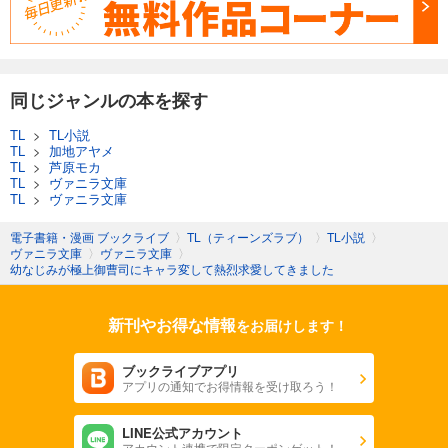
同じジャンルの本を探す
TL
>
TL小説
TL
>
加地アヤメ
TL
>
芦原モカ
TL
>
ヴァニラ文庫
TL
>
ヴァニラ文庫
電子書籍・漫画 ブックライブ
〉
TL（ティーンズラブ）
〉
TL小説
〉
ヴァニラ文庫
〉
ヴァニラ文庫
〉
幼なじみが極上御曹司にキャラ変して熱烈求愛してきました
新刊やお得な情報
をお届けします！
ブックライブアプリ
アプリの通知でお得情報を受け取ろう！
LINE公式アカウント
アカウント連携で限定クーポンゲット！