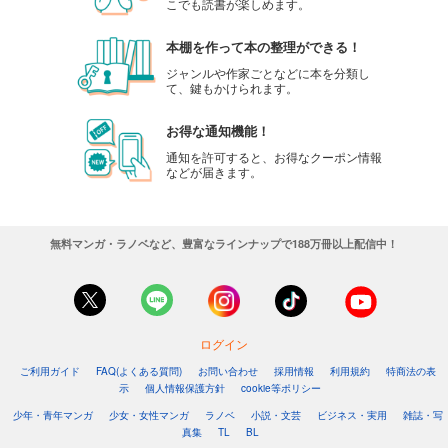
こでも読書が楽しめます。
本棚を作って本の整理ができる！
ジャンルや作家ごとなどに本を分類し
て、鍵もかけられます。
お得な通知機能！
通知を許可すると、お得なクーポン情報
などが届きます。
無料マンガ・ラノベなど、豊富なラインナップで188万冊以上配信中！
ログイン
ご利用ガイド
FAQ(よくある質問)
お問い合わせ
採用情報
利用規約
特商法の表
示
個人情報保護方針
cookie等ポリシー
少年・青年マンガ
少女・女性マンガ
ラノベ
小説・文芸
ビジネス・実用
雑誌・写
真集
TL
BL