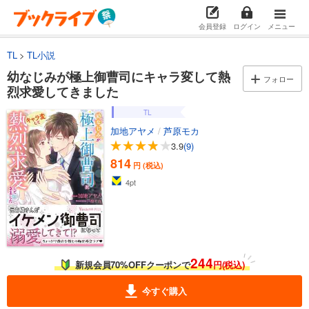
会員登録
ログイン
メニュー
TL
TL小説
幼なじみが極上御曹司にキャラ変して熱
フォロー
烈求愛してきました
TL
加地アヤメ
/
芦原モカ
3.9
(9)
814
円 (税込)
4
pt
244
新規会員70%OFFクーポンで
円(税込)
今すぐ購入