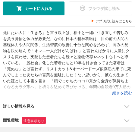
カートに入れる
ブラウザ試し読み
アプリ試し読みはこちら
死にたい人に「生きろ」と言う以上は、相手と一緒に生き直しの苦しみ
を負う覚悟と体力が必要だ。なのに日本の精神科医は、目の前の人間の
基礎体力や人間関係、生活習慣の改善に十分な関心を払わず、高みの見
物を決め込んで「オマエ一人だけがんばれ!」と言わんばかりに大量にク
スリを買わせ、支配した患者たちを続々と薬物依存やネット心中へと導
いている。「脱社会」化した若者たちと10年も付き合ってきた著者は
「死ぬな」とは言わず、リストカット&オーバードーズ依存症の果てに死
んでしまった友だちの言葉を無駄にしたくない思いから、彼らの生きて
いた証として本書を書き、「頭でっかちのココロ系から全身が気持ちよ
くなるカラダ系へ」と祈りを込めて呼びかける。年間の自殺者3万人超の
今日、マスメディアも精神科医も伝えなかった現実をえぐり出した自殺
...続きを読む
本の決定版、ここに誕生。巻末に、「脱医療」を提唱するカウンセラ
ー・信田さよ子氏との対談も収録。
詳しい情報を見る
閲覧環境
注意事項あり