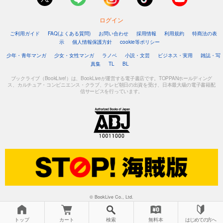
ログイン
ご利用ガイド
FAQ(よくある質問)
お問い合わせ
採用情報
利用規約
特商法の表
示
個人情報保護方針
cookie等ポリシー
少年・青年マンガ
少女・女性マンガ
ラノベ
小説・文芸
ビジネス・実用
雑誌・写
真集
TL
BL
ブックライブ（BookLive!）は、BookLiveが運営する電子書店です。TOPPANホールディング
ス、カルチュア・コンビニエンス・クラブ、テレビ朝日の出資を受け、日本最大級の電子書籍配
信サービスを行っています。
© BookLive Co., Ltd.
トップ
カート
検索
無料本
はじめての方へ