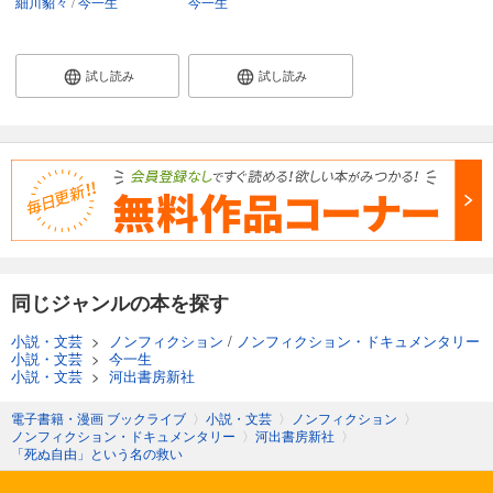
細川貂々
今一生
今一生
試し読み
試し読み
同じジャンルの本を探す
小説・文芸
>
ノンフィクション
/
ノンフィクション・ドキュメンタリー
小説・文芸
>
今一生
小説・文芸
>
河出書房新社
電子書籍・漫画 ブックライブ
〉
小説・文芸
〉
ノンフィクション
〉
ノンフィクション・ドキュメンタリー
〉
河出書房新社
〉
「死ぬ自由」という名の救い