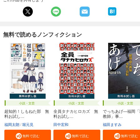
無料で読めるノンフィクション
小説・文芸
小説・文芸
小説・文芸
超知的！しもねた部 無
全員タナカヒロカズ 無
でっちあげ―福岡「
料お試し...
料お試し...
教師」事...
福岡太朗
堀元見
田中宏和
福田ますみ
無料で読む
無料で読む
無料で読む