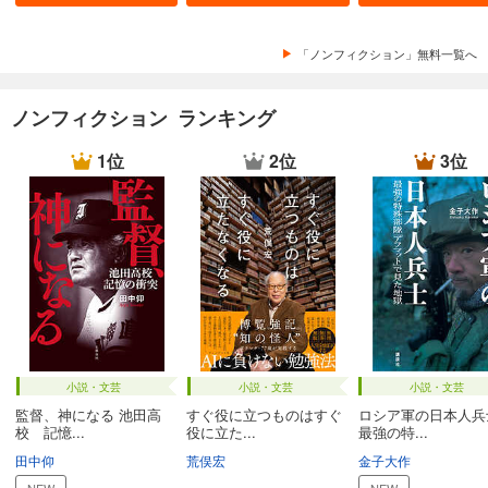
「ノンフィクション」無料一覧へ
ノンフィクション ランキング
1位
2位
3位
小説・文芸
小説・文芸
小説・文芸
監督、神になる 池田高
すぐ役に立つものはすぐ
ロシア軍の日本人
校 記憶...
役に立た...
最強の特...
田中仰
荒俣宏
金子大作
NEW
NEW