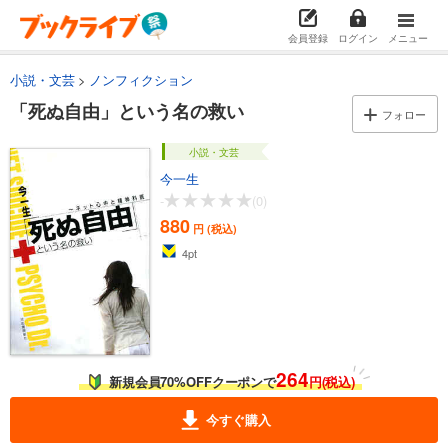
会員登録
ログイン
メニュー
小説・文芸
ノンフィクション
「死ぬ自由」という名の救い
フォロー
小説・文芸
今一生
-
(0)
880
円 (税込)
4
pt
264
新規会員70%OFFクーポンで
円(税込)
今すぐ購入