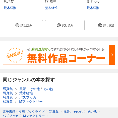
真指想
録 包茎...
き下ろし...
荒木経惟
荒木経惟
荒木経惟
試し読み
試し読み
試し読み
同じジャンルの本を探す
写真集
>
風景、その他
/
その他
写真集
>
荒木経惟
写真集
>
バズブッカ
写真集
>
Mファクトリー
電子書籍・漫画 ブックライブ
〉
写真集
〉
風景、その他
〉
その他
〉
バズブッカ
〉
Mファクトリー
〉