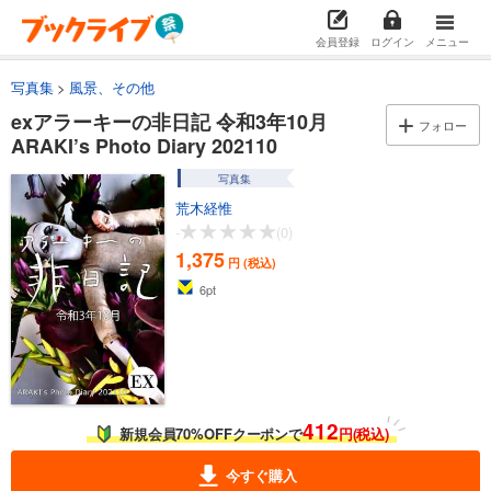
会員登録
ログイン
メニュー
写真集
風景、その他
exアラーキーの非日記 令和3年10月
フォロー
ARAKI’s Photo Diary 202110
写真集
荒木経惟
-
(0)
1,375
円 (税込)
6
pt
412
新規会員70%OFFクーポンで
円(税込)
今すぐ購入