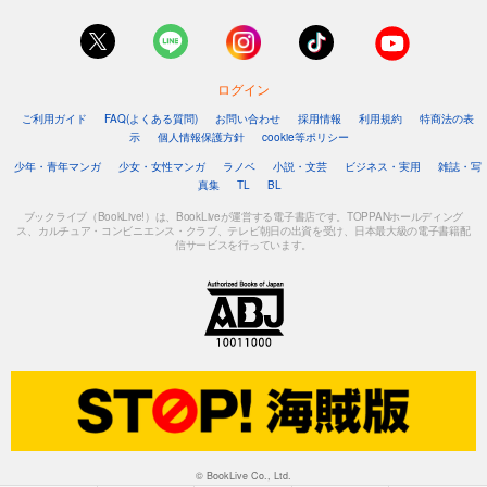
ログイン
ご利用ガイド
FAQ(よくある質問)
お問い合わせ
採用情報
利用規約
特商法の表
示
個人情報保護方針
cookie等ポリシー
少年・青年マンガ
少女・女性マンガ
ラノベ
小説・文芸
ビジネス・実用
雑誌・写
真集
TL
BL
ブックライブ（BookLive!）は、BookLiveが運営する電子書店です。TOPPANホールディング
ス、カルチュア・コンビニエンス・クラブ、テレビ朝日の出資を受け、日本最大級の電子書籍配
信サービスを行っています。
© BookLive Co., Ltd.