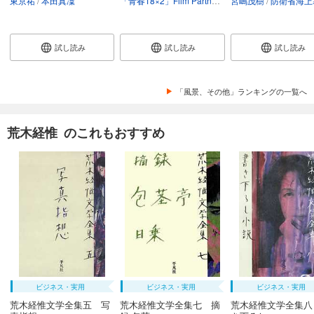
東京祐
本田真凜
「青春18×2」Film Partners
今村圭佑
宮嶋茂樹
江毓軒
防衛省海上幕僚監部総務部総務課
試し読み
試し読み
試し読み
「風景、その他」ランキングの一覧へ
荒木経惟 のこれもおすすめ
ビジネス・実用
ビジネス・実用
ビジネス・実用
荒木経惟文学全集五 写
荒木経惟文学全集七 摘
荒木経惟文学全集八