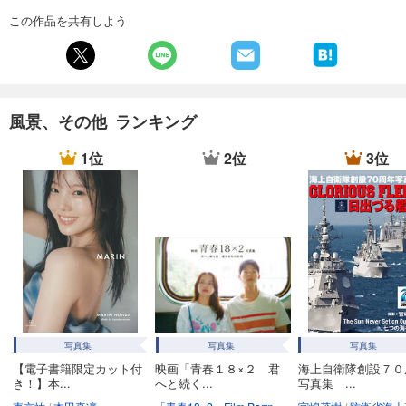
この作品を共有しよう
風景、その他 ランキング
1位
2位
3位
写真集
写真集
写真集
【電子書籍限定カット付
映画「青春１８×２ 君
海上自衛隊創設７０
き！】本...
へと続く...
写真集 ...