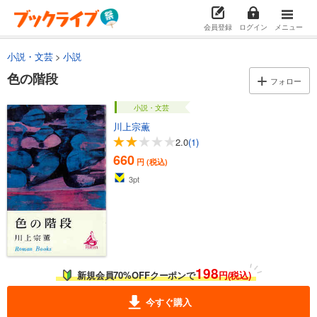
会員登録
ログイン
メニュー
小説・文芸
小説
色の階段
フォロー
小説・文芸
川上宗薫
2.0
(1)
660
円 (税込)
3
pt
198
新規会員70%OFFクーポンで
円(税込)
今すぐ購入