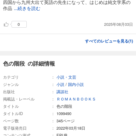
四国から九州大出て英語の先生になって、はじめは純文学系の
作品
...続きを読む
2025年08月03日
0
すべてのレビューを見る(
1
)
色の階段 の詳細情報
カテゴリ
小説・文芸
ジャンル
小説
/
国内小説
出版社
講談社
掲載誌・レーベル
ＲＯＭＡＮＢＯＯＫＳ
タイトル
色の階段
タイトルID
1099490
ページ数
345ページ
電子版発売日
2022年03月18日
コンテンツ形式
EPUB