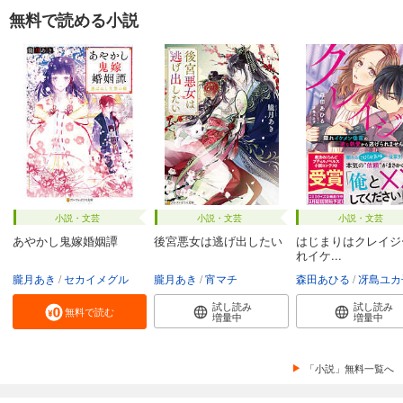
無料で読める小説
小説・文芸
小説・文芸
小説・文芸
あやかし鬼嫁婚姻譚
後宮悪女は逃げ出したい
はじまりはクレイジ
れイケ...
朧月あき
セカイメグル
朧月あき
宵マチ
森田あひる
冴島ユカ
試し読み
試し読み
無料で読む
増量中
増量中
「小説」無料一覧へ