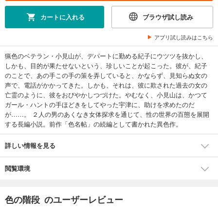
カートに入れる
ブラウザ試し読み
アプリ試し読みはこちら
猟色のベテラン・小見山が、デパートに勤める紀子にウツツを抜かし、
しかも、目的が果たせないという、珍しいことが起こった。彼が、紀子
のことで、あの手この手の策を弄していると、かならず、見知らぬ女の
声で、電話がかかってきた。しかも、それは、彼に欺された過去の女の
亡霊のように、彼をおびやかしつづけた。やむなく、小見山は、かつて
ガール・ハントの手ほどきをしてやった宇津に、助けを求めたのだ
が……。 ２人の男のあくなき女体探求を通じて、性の世界の百態を展開
する長編小説。前作「色名帖」の続編として書かれた異色作。
詳しい情報を見る
閲覧環境
色の階段 のユーザーレビュー