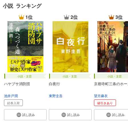
小説 ランキング
1位
2位
3位
小説・文芸
小説・文芸
小説・文芸
ハヤブサ消防団
白夜行
京都寺町三条のホー
池井戸潤
東野圭吾
望月麻衣
続巻入荷
値引きあり
試し読み
試し読み
試し読み