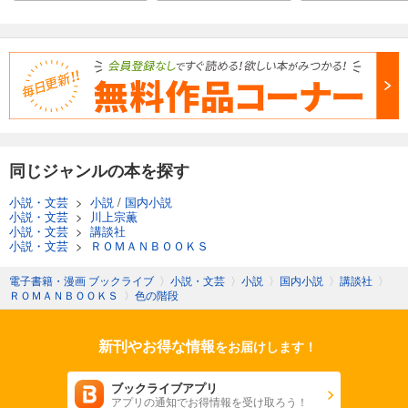
同じジャンルの本を探す
小説・文芸
>
小説
/
国内小説
小説・文芸
>
川上宗薫
小説・文芸
>
講談社
小説・文芸
>
ＲＯＭＡＮＢＯＯＫＳ
電子書籍・漫画 ブックライブ
〉
小説・文芸
〉
小説
〉
国内小説
〉
講談社
〉
ＲＯＭＡＮＢＯＯＫＳ
〉
色の階段
新刊やお得な情報
をお届けします！
ブックライブアプリ
アプリの通知でお得情報を受け取ろう！