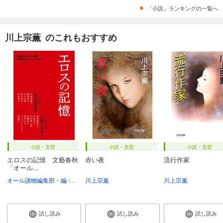
「小説」ランキングの一覧へ
川上宗薫 のこれもおすすめ
小説・文芸
小説・文芸
小説・文芸
エロスの記憶 文藝春秋
赤い夜
流行作家
「オール...
オール讀物編集部・編
小池真理子
川上宗薫
桐野夏生
村山由佳
桜木紫乃
川上宗薫
林真理子
試し読み
試し読み
試し読み