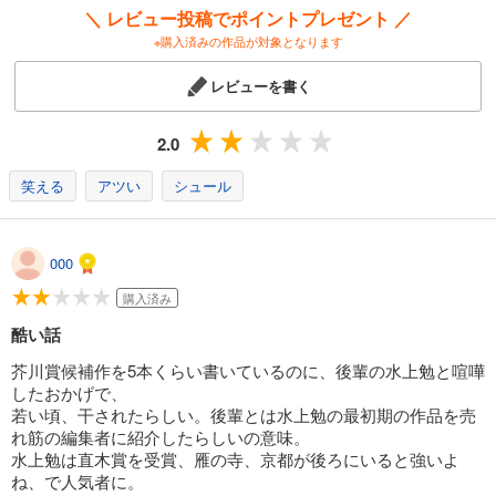
＼ レビュー投稿でポイントプレゼント ／
※購入済みの作品が対象となります
レビューを書く
2.0
笑える
アツい
シュール
000
購入済み
酷い話
芥川賞候補作を5本くらい書いているのに、後輩の水上勉と喧嘩
したおかげで、
若い頃、干されたらしい。後輩とは水上勉の最初期の作品を売
れ筋の編集者に紹介したらしいの意味。
水上勉は直木賞を受賞、雁の寺、京都が後ろにいると強いよ
ね、で人気者に。