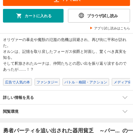
試し読み
あらすじを表示する
カートに入れる
ブラウザ試し読み
勇者パーティを追い出された器用貧乏 ～パーティ事情で付与術士をやっていた剣士、万能へと至る～（７）
アプリ試し読みはこちら
792
円 (税込)
カート
オリヴァーの暴走や魔獣の氾濫の危機は回避され、再び街に平和が訪れ
た。
試し読み
オルンは、記憶を取り戻したフォーガス侯爵と対面し、驚くべき真実を
あらすじを表示する
知る。
そして釈放されたルーナは、仲間たちとの思い出を振り返り涙するので
勇者パーティを追い出された器用貧乏 ～パーティ事情で付与術士をやっていた剣士、万能へと至る～（８）
あったが……！？
792
円 (税込)
カート
広告で人気の本
ファンタジー
バトル・格闘・アクション
メディア化
試し読み
あらすじを表示する
詳しい情報を見る
勇者パーティを追い出された器用貧乏 ～パーティ事情で付与術士をやっていた剣士、万能へと至る～（９）
閲覧環境
792
円 (税込)
カート
勇者パーティを追い出された器用貧乏 ～パー... の一
試し読み