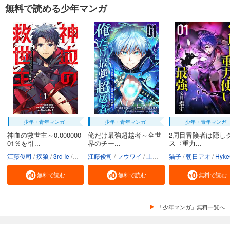
無料で読める少年マンガ
少年・青年マンガ
少年・青年マンガ
少年・青年マンガ
神血の救世主～0.000000
俺だけ最強超越者～全世
2周目冒険者は隠し
01％を引...
界のチー...
ス〈重力...
江藤俊司
疾狼
3rd Ie
Studio No.9
江藤俊司
フウワイ
土田健太
猫子
3rd Ie
朝日アオ
maruco
HykeC
St
無料で読む
無料で読む
無料で読む
「少年マンガ」無料一覧へ