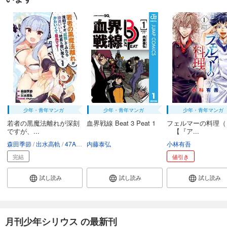
少年・青年マンガ
少年・青年マンガ
少年・青年マンガ
若者の黒魔法離れが深刻
血界戦線 Beat 3 Peat 1
フェルマーの料理（
ですが、...
【『ア...
森田季節
出水高軌
47AgDragon
内藤泰弘
小林有吾
完結
値引き
試し読み
試し読み
試し読み
月刊少年シリウス の最新刊