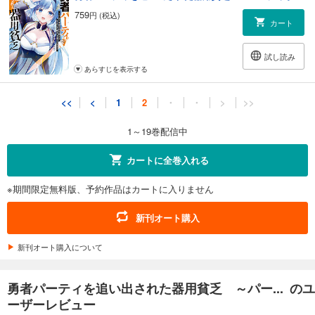
759
円 (税込)
カート
試し読み
あらすじを表示する
<<
<
1
2
・
・
>
>>
1～19巻配信中
カートに全巻入れる
※期間限定無料版、予約作品はカートに入りません
新刊オート購入
新刊オート購入について
勇者パーティを追い出された器用貧乏 ～パー... のユ
ーザーレビュー