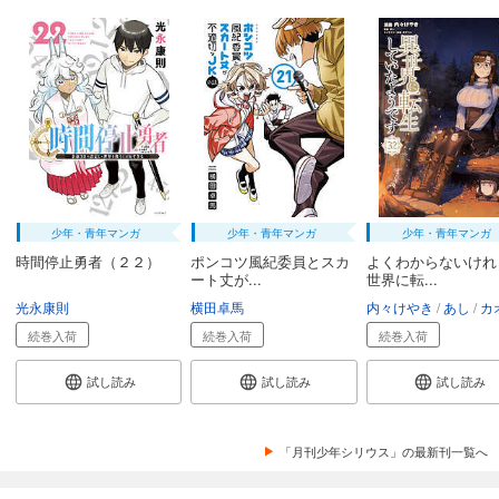
少年・青年マンガ
少年・青年マンガ
少年・青年マンガ
時間停止勇者（２２）
ポンコツ風紀委員とスカ
よくわからないけれ
ート丈が...
世界に転...
光永康則
横田卓馬
内々けやき
あし
カオ
続巻入荷
続巻入荷
続巻入荷
試し読み
試し読み
試し読み
「月刊少年シリウス」の最新刊一覧へ