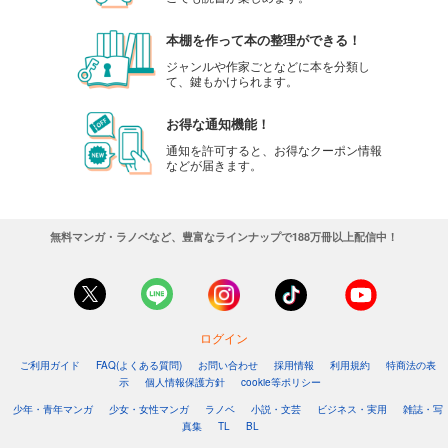
本棚を作って本の整理ができる！
ジャンルや作家ごとなどに本を分類し
て、鍵もかけられます。
お得な通知機能！
通知を許可すると、お得なクーポン情報
などが届きます。
無料マンガ・ラノベなど、豊富なラインナップで188万冊以上配信中！
ログイン
ご利用ガイド
FAQ(よくある質問)
お問い合わせ
採用情報
利用規約
特商法の表
示
個人情報保護方針
cookie等ポリシー
少年・青年マンガ
少女・女性マンガ
ラノベ
小説・文芸
ビジネス・実用
雑誌・写
真集
TL
BL