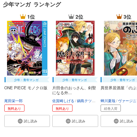
少年マンガ ランキング
1位
2位
3位
少年・青年マンガ
少年・青年マンガ
少年・青年マンガ
ONE PIECE モノクロ版
片田舎のおっさん、剣聖
異世界居酒屋「のぶ
になる外...
尾田栄一郎
佐賀崎しげる
鍋島テツヒロ
蝉川夏哉
空路恵
渡辺樹
ヴァージニア二
無料あり
無料あり
続巻入荷
試し読み
試し読み
試し読み