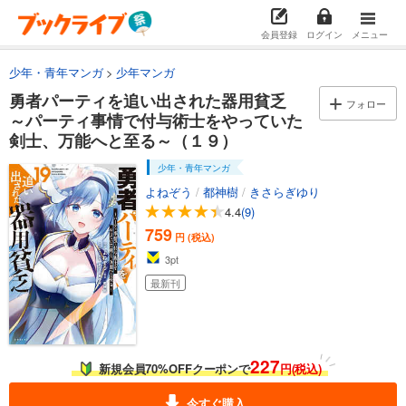
期間限定無料版あり
会員登録
ログイン
メニュー
あらすじを表示する
少年・青年マンガ
少年マンガ
勇者パーティを追い出された器用貧乏 ～パーティ事情で付与術士をやっていた剣士、万能へと至る～（４） 【電子限定描きおろしペーパー付き】
勇者パーティを追い出された器用貧乏
792
フォロー
円 (税込)
カート
～パーティ事情で付与術士をやっていた
剣士、万能へと至る～（１９）
試し読み
少年・青年マンガ
あらすじを表示する
よねぞう
/
都神樹
/
きさらぎゆり
勇者パーティを追い出された器用貧乏 ～パーティ事情で付与術士をやっていた剣士、万能へと至る～（５）
4.4
(9)
759
792
円 (税込)
円 (税込)
カート
3
pt
最新刊
試し読み
あらすじを表示する
勇者パーティを追い出された器用貧乏 ～パーティ事情で付与術士をやっていた剣士、万能へと至る～（６）
227
792
円 (税込)
新規会員70%OFFクーポンで
円(税込)
カート
今すぐ購入