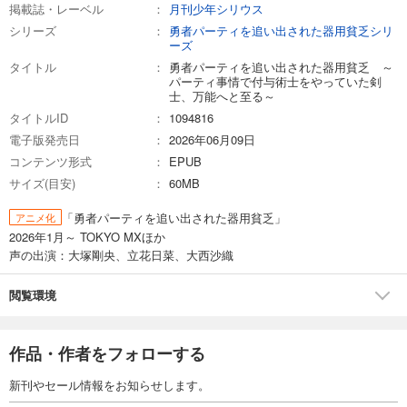
掲載誌・レーベル
月刊少年シリウス
シリーズ
勇者パーティを追い出された器用貧乏シリ
ーズ
タイトル
勇者パーティを追い出された器用貧乏 ～
パーティ事情で付与術士をやっていた剣
士、万能へと至る～
タイトルID
1094816
電子版発売日
2026年06月09日
コンテンツ形式
EPUB
サイズ(目安)
60MB
「勇者パーティを追い出された器用貧乏」
アニメ化
2026年1月～ TOKYO MXほか
声の出演：大塚剛央、立花日菜、大西沙織
閲覧環境
作品・作者をフォローする
新刊やセール情報をお知らせします。