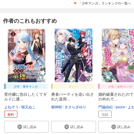
「少年マンガ」ランキングの一覧へ
作者のこれもおすすめ
少年・青年マンガ
ラノベ
少女・女性マンガ
受付嬢に告白したくてギ
勇者パーティを追い出さ
婚約破棄されたので
ルドに通...
れた器用...
の外れで...
よねぞう
猫又ぬこ
都神樹
きさらぎゆり
門脇由紀
yocco
よ
無料
完結
試し読み
試し読み
試し読み