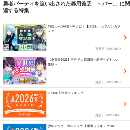
勇者パーティを追い出された器用貧乏 ～パー... に関
連する特集
無限大∞の興奮がそこに！【講談社】人気マンガフ
ェア
更新日:2026/08/08
【夏電書2026】異世界大感謝祭～覇権タイトル大
集結～
更新日:2026/08/07
2026年上半期ランキング
更新日:2026/06/26
少年マンガ・青年マンガ 上半期ランキング2026