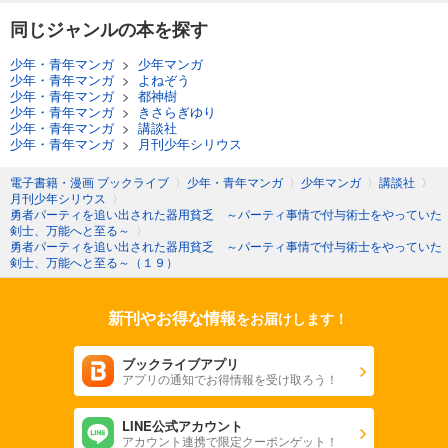
同じジャンルの本を探す
少年・青年マンガ
>
少年マンガ
少年・青年マンガ
>
よねぞう
少年・青年マンガ
>
都神樹
少年・青年マンガ
>
きさらぎゆり
少年・青年マンガ
>
講談社
少年・青年マンガ
>
月刊少年シリウス
電子書籍・漫画 ブックライブ
〉
少年・青年マンガ
〉
少年マンガ
〉
講談社
〉
月刊少年シリウス
〉
勇者パーティを追い出された器用貧乏 ～パーティ事情で付与術士をやっていた
剣士、万能へと至る～
〉
勇者パーティを追い出された器用貧乏 ～パーティ事情で付与術士をやっていた
剣士、万能へと至る～（１９）
新刊やお得な情報
をお届けします！
ブックライブアプリ
アプリの通知でお得情報を受け取ろう！
LINE公式アカウント
アカウント連携で限定クーポンゲット！