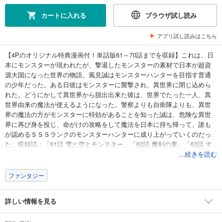
カートに入れる
ブラウザ試し読み
アプリ試し読みはこちら
【4Pのオリジナル特典漫画付！単話版61～70話までを収録】これは、日
本にモンスターが現われたが、撃退したモンスターの素材で日本が超資
源大国になった世界の物語。風見誠はモンスターハンターを目指す普通
の少年だった。ある日彼はモンスターに襲撃され、異世界に閉じ込めら
れた。どうにかして異世界から脱出出来た彼は、世界でたった一人、異
世界由来の魔法が使えるようになった。警察よりも自衛隊よりも、異世
界の魔法の方がモンスターに特効があることを知った誠は、危険な異世
界に再び身を投じ、命がけの攻略をして魔法を日本に持ち帰って、誰も
が認めるＳＳＳランクのモンスターハンターに成り上がっていくのだっ
た。収録話：「61話 雪と空とモンスター」「62話 魔剣の素」「63話 す
ごい車」「64話 愛車のために」「65話 “自動”車」「66話 ベストコンディ
...続きを読む
ション」「67話 命令と感情」「68話 一時撤退」「69話 丸裸」「70話 ダ
ンジョンの商人」「おまけ モノクロームの峠神」
ファンタジー
詳しい情報を見る