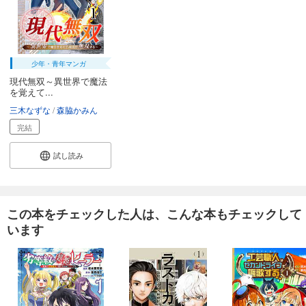
少年・青年マンガ
現代無双～異世界で魔法
を覚えて...
三木なずな
森脇かみん
完結
試し読み
この本をチェックした人は、こんな本もチェックして
います