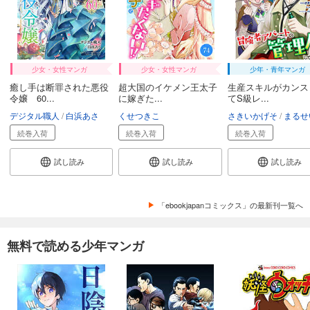
少女・女性マンガ
少女・女性マンガ
少年・青年マンガ
癒し手は断罪された悪役
超大国のイケメン王太子
生産スキルがカンス
令嬢 60...
に嫁ぎた...
てS級レ...
デジタル職人
白浜あさ
くせつきこ
さきいかげそ
まるせ
続巻入荷
続巻入荷
続巻入荷
試し読み
試し読み
試し読み
「ebookjapanコミックス」の最新刊一覧へ
無料で読める少年マンガ