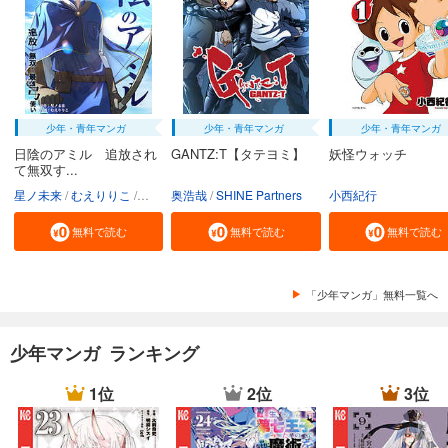
少年・青年マンガ
少年・青年マンガ
少年・青年マンガ
日陰のアミル 追放され
GANTZ:T【タテヨミ】
妖怪ウォッチ
て無双す...
星ノ未来
むえりりこ
フーモア
奥浩哉
SHINE Partners
小西紀行
無料で読む
無料で読む
無料で読む
「少年マンガ」無料一覧へ
少年マンガ ランキング
1位
2位
3位