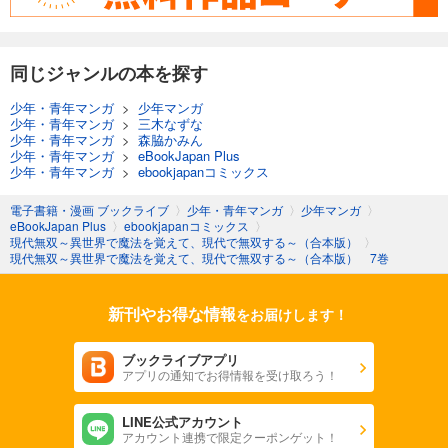
同じジャンルの本を探す
少年・青年マンガ
>
少年マンガ
少年・青年マンガ
>
三木なずな
少年・青年マンガ
>
森脇かみん
少年・青年マンガ
>
eBookJapan Plus
少年・青年マンガ
>
ebookjapanコミックス
電子書籍・漫画 ブックライブ
〉
少年・青年マンガ
〉
少年マンガ
〉
eBookJapan Plus
〉
ebookjapanコミックス
〉
現代無双～異世界で魔法を覚えて、現代で無双する～（合本版）
〉
現代無双～異世界で魔法を覚えて、現代で無双する～（合本版） 7巻
新刊やお得な情報
をお届けします！
ブックライブアプリ
アプリの通知でお得情報を受け取ろう！
LINE公式アカウント
アカウント連携で限定クーポンゲット！