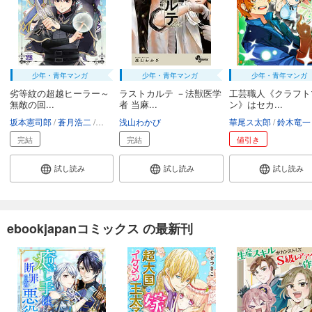
少年・青年マンガ
少年・青年マンガ
少年・青年マンガ
劣等紋の超越ヒーラー～
ラストカルテ －法獣医学
工芸職人《クラフト
無敵の回...
者 当麻...
ン》はセカ...
坂本憲司郎
蒼月浩二
てつぶた
浅山わかび
華尾ス太郎
鈴木竜一
完結
完結
値引き
試し読み
試し読み
試し読み
ebookjapanコミックス の最新刊