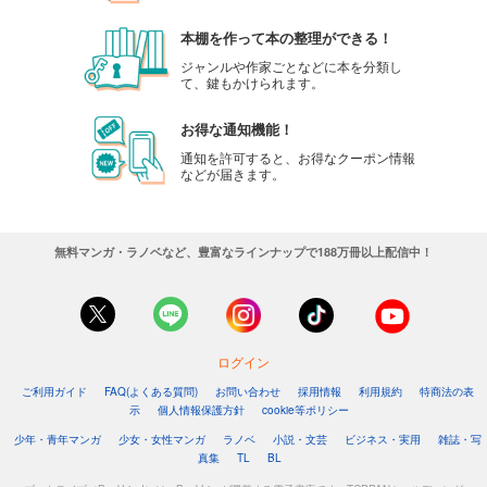
本棚を作って本の整理ができる！
ジャンルや作家ごとなどに本を分類し
て、鍵もかけられます。
お得な通知機能！
通知を許可すると、お得なクーポン情報
などが届きます。
無料マンガ・ラノベなど、豊富なラインナップで188万冊以上配信中！
ログイン
ご利用ガイド
FAQ(よくある質問)
お問い合わせ
採用情報
利用規約
特商法の表
示
個人情報保護方針
cookie等ポリシー
少年・青年マンガ
少女・女性マンガ
ラノベ
小説・文芸
ビジネス・実用
雑誌・写
真集
TL
BL