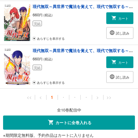
現代無双～異世界で魔法を覚えて、現代で無双する～（合本版） 9巻
660
円 (税込)
カート
完結
試し読み
あらすじを表示する
現代無双～異世界で魔法を覚えて、現代で無双する～（合本版） 10巻
660
円 (税込)
カート
完結
試し読み
あらすじを表示する
<<
<
1
・
・
・
>
>>
全10巻配信中
カートに全巻入れる
※期間限定無料版、予約作品はカートに入りません