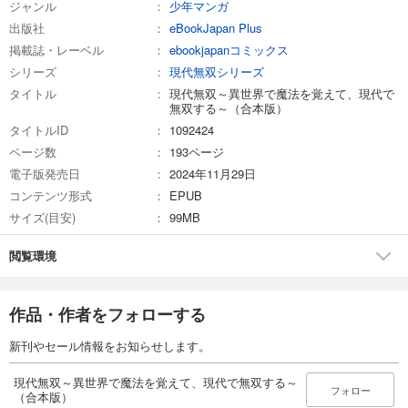
ジャンル
少年マンガ
出版社
eBookJapan Plus
掲載誌・レーベル
ebookjapanコミックス
シリーズ
現代無双シリーズ
タイトル
現代無双～異世界で魔法を覚えて、現代で
無双する～（合本版）
タイトルID
1092424
ページ数
193ページ
電子版発売日
2024年11月29日
コンテンツ形式
EPUB
サイズ(目安)
99MB
閲覧環境
作品・作者をフォローする
新刊やセール情報をお知らせします。
現代無双～異世界で魔法を覚えて、現代で無双する～
フォロー
（合本版）