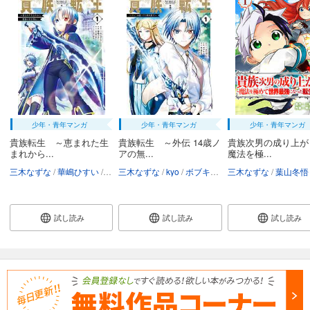
少年・青年マンガ
少年・青年マンガ
少年・青年マンガ
貴族転生 ～恵まれた生
貴族転生 ～外伝 14歳ノ
貴族次男の成り上が
まれから...
アの無...
魔法を極...
三木なずな
華嶋ひすい
kyo
三木なずな
栗元健太郎
kyo
ボブキャ
栗元健太郎
三木なずな
葉山冬悟
試し読み
試し読み
試し読み