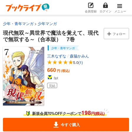
会員登録
ログイン
メニュー
少年・青年マンガ
少年マンガ
現代無双～異世界で魔法を覚えて、現代
フォロー
で無双する～（合本版） 7巻
少年・青年マンガ
三木なずな
/
森脇かみん
5.0
(1)
660
円 (税込)
3
pt
完結
198
新規会員70%OFFクーポンで
円(税込)
今すぐ購入