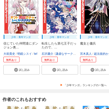
少年・青年マンガ
少年・青年マンガ
少年・青年マンガ
信じていた仲間達にダン
転生したら第七王子だっ
魔女と傭兵
ジョン奥...
たので、...
大前貴史
明鏡シスイ
tef
石沢庸介
謙虚なサークル
メル。
宮木真人
超法規的かえ
無料あり
無料あり
無料あり
試し読み
試し読み
試し読み
「少年マンガ」ランキングの一覧へ
作者のこれもおすすめ