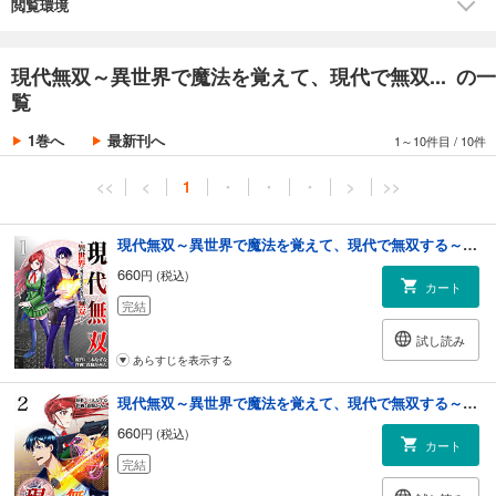
閲覧環境
現代無双～異世界で魔法を覚えて、現代で無双... の一
覧
1巻へ
最新刊へ
1～10件目
/
10件
<<
<
1
・
・
・
>
>>
現代無双～異世界で魔法を覚えて、現代で無双する～（合本版） 1巻
660
円 (税込)
カート
完結
試し読み
あらすじを表示する
現代無双～異世界で魔法を覚えて、現代で無双する～（合本版） 2巻
660
円 (税込)
カート
完結