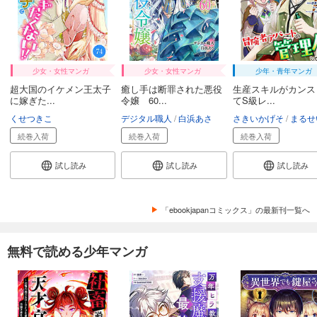
少女・女性マンガ
少女・女性マンガ
少年・青年マンガ
超大国のイケメン王太子
癒し手は断罪された悪役
生産スキルがカンス
に嫁ぎた...
令嬢 60...
てS級レ...
くせつきこ
デジタル職人
白浜あさ
さきいかげそ
まるせ
続巻入荷
続巻入荷
続巻入荷
試し読み
試し読み
試し読み
「ebookjapanコミックス」の最新刊一覧へ
無料で読める少年マンガ