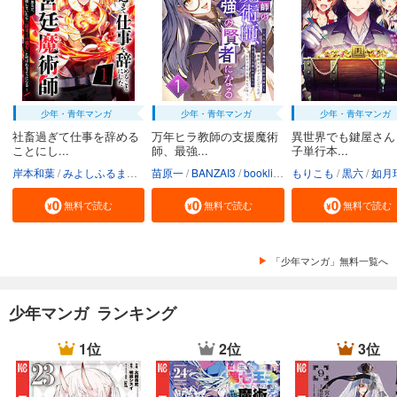
少年・青年マンガ
少年・青年マンガ
少年・青年マンガ
社畜過ぎて仕事を辞める
万年ヒラ教師の支援魔術
異世界でも鍵屋さん
ことにし...
師、最強...
子単行本...
岸本和葉
みよしふるまち
booklistaSTUDIO
苗原一
BANZAI3
booklistaSTUDIO
もりこも
黒六
如月
無料で読む
無料で読む
無料で読む
「少年マンガ」無料一覧へ
少年マンガ ランキング
1位
2位
3位