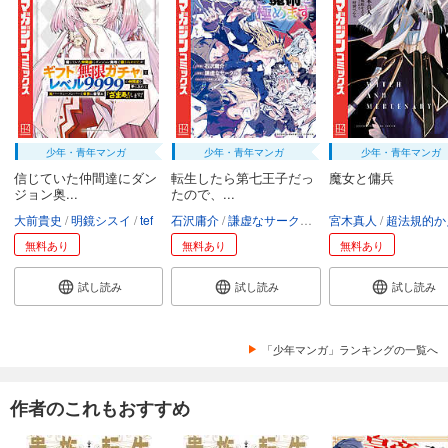
少年・青年マンガ
少年・青年マンガ
少年・青年マンガ
信じていた仲間達にダン
転生したら第七王子だっ
魔女と傭兵
ジョン奥...
たので、...
大前貴史
明鏡シスイ
tef
石沢庸介
謙虚なサークル
メル。
宮木真人
超法規的かえ
無料あり
無料あり
無料あり
試し読み
試し読み
試し読み
「少年マンガ」ランキングの一覧へ
作者のこれもおすすめ