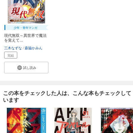
少年・青年マンガ
現代無双～異世界で魔法
を覚えて...
三木なずな
森脇かみん
完結
試し読み
この本をチェックした人は、こんな本もチェックして
います