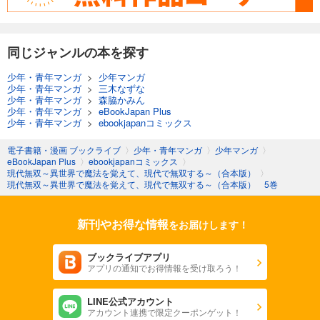
同じジャンルの本を探す
少年・青年マンガ
>
少年マンガ
少年・青年マンガ
>
三木なずな
少年・青年マンガ
>
森脇かみん
少年・青年マンガ
>
eBookJapan Plus
少年・青年マンガ
>
ebookjapanコミックス
電子書籍・漫画 ブックライブ
〉
少年・青年マンガ
〉
少年マンガ
〉
eBookJapan Plus
〉
ebookjapanコミックス
〉
現代無双～異世界で魔法を覚えて、現代で無双する～（合本版）
〉
現代無双～異世界で魔法を覚えて、現代で無双する～（合本版） 5巻
新刊やお得な情報
をお届けします！
ブックライブアプリ
アプリの通知でお得情報を受け取ろう！
LINE公式アカウント
アカウント連携で限定クーポンゲット！