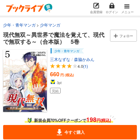
会員登録
ログイン
メニュー
少年・青年マンガ
少年マンガ
現代無双～異世界で魔法を覚えて、現代
フォロー
で無双する～（合本版） 5巻
少年・青年マンガ
三木なずな
/
森脇かみん
4.0
(1)
660
円 (税込)
3
pt
完結
198
新規会員70%OFFクーポンで
円(税込)
今すぐ購入