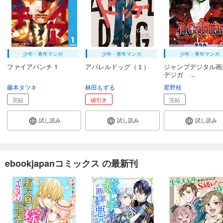
少年・青年マンガ
少年・青年マンガ
少年・青年マンガ
ファイアパンチ 1
アパレルドッグ（１）
ジャンプデジタル
デジガ ...
藤本タツキ
林田もずる
星野桂
完結
値引き
完結
試し読み
試し読み
試し読み
ebookjapanコミックス の最新刊