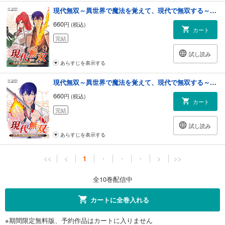
現代無双～異世界で魔法を覚えて、現代で無双する～（合本版） 9巻
660
円 (税込)
カート
完結
試し読み
あらすじを表示する
現代無双～異世界で魔法を覚えて、現代で無双する～（合本版） 10巻
660
円 (税込)
カート
完結
試し読み
あらすじを表示する
<<
<
1
・
・
・
>
>>
全10巻配信中
カートに全巻入れる
※期間限定無料版、予約作品はカートに入りません