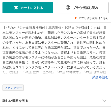
カートに入れる
ブラウザ試し読み
アプリ試し読みはこちら
【4Pのオリジナル特典漫画付！単話版41～50話までを収録】これは、日
本にモンスターが現われたが、撃退したモンスターの素材で日本が超資
源大国になった世界の物語。風見誠はモンスターハンターを目指す普通
の少年だった。ある日彼はモンスターに襲撃され、異世界に閉じ込めら
れた。どうにかして異世界から脱出出来た彼は、世界でたった一人、異
世界由来の魔法が使えるようになった。警察よりも自衛隊よりも、異世
界の魔法の方がモンスターに特効があることを知った誠は、危険な異世
界に再び身を投じ、命がけの攻略をして魔法を日本に持ち帰って、誰も
が認めるＳＳＳランクのモンスターハンターに成り上がっていくのだっ
た。収録話：「41話 世界一位の闇」「42話 精神攻撃」「43話 攻撃が効
かない敵」「44話 攻撃が効く方法」「45話 4人パーティー」「46話 トモ
...続きを読む
ダチ」「47話 未来｣「48話 都合がいいと不自然」「49話 それでもみんな
で」「50話 効率」
ファンタジー
詳しい情報を見る