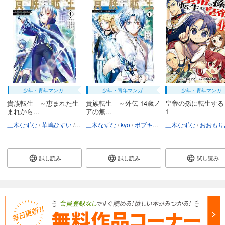
少年・青年マンガ
少年・青年マンガ
少年・青年マンガ
貴族転生 ～恵まれた生
貴族転生 ～外伝 14歳ノ
皇帝の孫に転生する
まれから...
アの無...
1
三木なずな
華嶋ひすい
kyo
三木なずな
栗元健太郎
kyo
ボブキャ
栗元健太郎
三木なずな
おおもり
試し読み
試し読み
試し読み