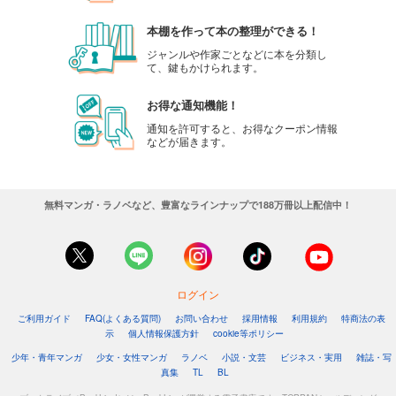
本棚を作って本の整理ができる！
ジャンルや作家ごとなどに本を分類し
て、鍵もかけられます。
お得な通知機能！
通知を許可すると、お得なクーポン情報
などが届きます。
無料マンガ・ラノベなど、豊富なラインナップで188万冊以上配信中！
ログイン
ご利用ガイド
FAQ(よくある質問)
お問い合わせ
採用情報
利用規約
特商法の表
示
個人情報保護方針
cookie等ポリシー
少年・青年マンガ
少女・女性マンガ
ラノベ
小説・文芸
ビジネス・実用
雑誌・写
真集
TL
BL