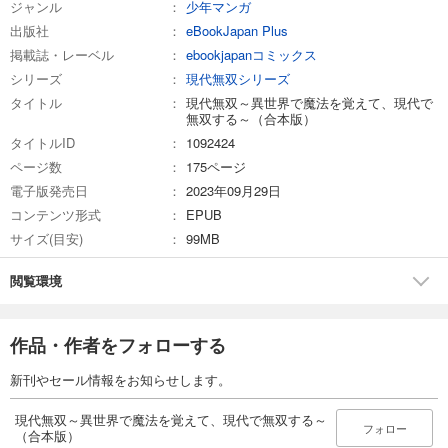
ジャンル
少年マンガ
出版社
eBookJapan Plus
掲載誌・レーベル
ebookjapanコミックス
シリーズ
現代無双シリーズ
タイトル
現代無双～異世界で魔法を覚えて、現代で
無双する～（合本版）
タイトルID
1092424
ページ数
175ページ
電子版発売日
2023年09月29日
コンテンツ形式
EPUB
サイズ(目安)
99MB
閲覧環境
作品・作者をフォローする
新刊やセール情報をお知らせします。
現代無双～異世界で魔法を覚えて、現代で無双する～
フォロー
（合本版）