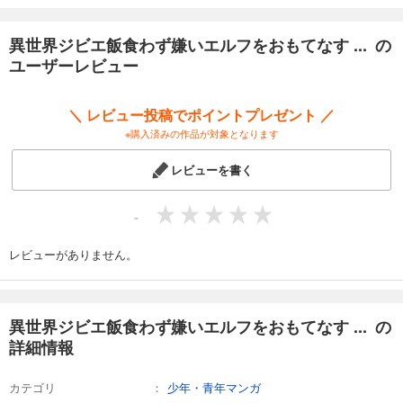
異世界ジビエ飯食わず嫌いエルフをおもてなす 【連載版】１２
110
円 (税込)
カート
異世界ジビエ飯食わず嫌いエルフをおもてなす ... の
完結
ユーザーレビュー
試し読み
あらすじを表示する
＼ レビュー投稿でポイントプレゼント ／
異世界ジビエ飯食わず嫌いエルフをおもてなす 【連載版】１３
※購入済みの作品が対象となります
110
円 (税込)
カート
レビューを書く
完結
試し読み
-
あらすじを表示する
レビューがありません。
異世界ジビエ飯食わず嫌いエルフをおもてなす 【連載版】１４
110
円 (税込)
カート
完結
異世界ジビエ飯食わず嫌いエルフをおもてなす ... の
試し読み
詳細情報
あらすじを表示する
カテゴリ
少年・青年マンガ
異世界ジビエ飯食わず嫌いエルフをおもてなす 【連載版】１５