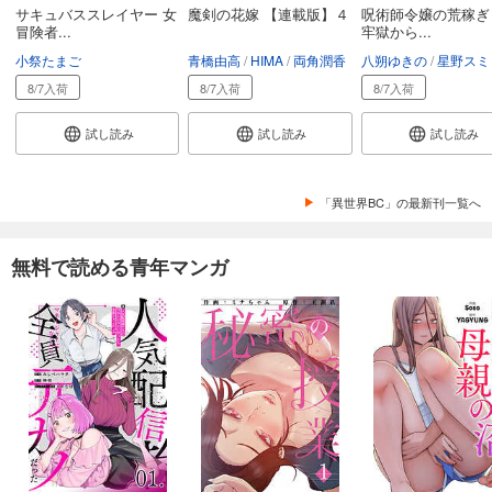
サキュバススレイヤー 女
魔剣の花嫁 【連載版】４
呪術師令嬢の荒稼ぎ
冒険者...
牢獄から...
小祭たまご
青橋由高
HIMA
両角潤香
八朔ゆきの
星野スミ
8/7入荷
8/7入荷
8/7入荷
試し読み
試し読み
試し読み
「異世界BC」の最新刊一覧へ
無料で読める青年マンガ