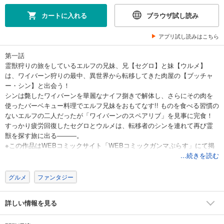
カートに入れる
ブラウザ試し読み
アプリ試し読みはこちら
第一話
霊獣狩りの旅をしているエルフの兄妹、兄【セグロ】と妹【ウルメ】
は、ワイバーン狩りの最中、異世界から転移してきた肉屋の【ブッチャ
ー・シン】と出会う！
シンは斃したワイバーンを華麗なナイフ捌きで解体し、さらにその肉を
使ったバーベキュー料理でエルフ兄妹をおもてなす!! ものを食べる習慣の
ないエルフの二人だったが「ワイバーンのスペアリブ」を見事に完食！
すっかり疲労回復したセグロとウルメは、転移者のシンを連れて再び霊
獣を探す旅に出る―――。
※この作品はWEBコミックサイト「WEBコミックガンマぷらす」にて掲
載されたものです。
...続きを読む
グルメ
ファンタジー
詳しい情報を見る