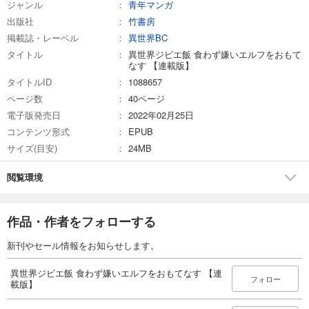
ジャンル
青年マンガ
110
円 (税込)
カート
出版社
竹書房
完結
掲載誌・レーベル
異世界BC
試し読み
タイトル
異世界ジビエ飯 食わず嫌いエルフをおもて
あらすじを表示する
なす 【連載版】
タイトルID
1088657
異世界ジビエ飯食わず嫌いエルフをおもてなす 【連載版】１６
ページ数
40ページ
110
円 (税込)
カート
電子版発売日
2022年02月25日
完結
コンテンツ形式
EPUB
試し読み
サイズ(目安)
24MB
あらすじを表示する
閲覧環境
異世界ジビエ飯食わず嫌いエルフをおもてなす 【連載版】１７
110
円 (税込)
カート
作品・作者をフォローする
完結
新刊やセール情報をお知らせします。
試し読み
あらすじを表示する
異世界ジビエ飯 食わず嫌いエルフをおもてなす 【連
フォロー
載版】
異世界ジビエ飯食わず嫌いエルフをおもてなす 【連載版】１８
110
円 (税込)