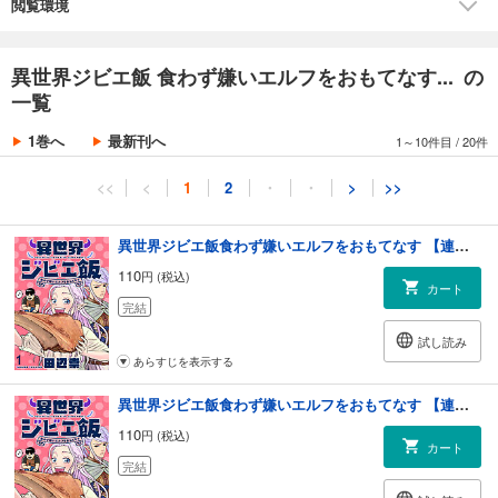
閲覧環境
異世界ジビエ飯 食わず嫌いエルフをおもてなす... の
一覧
1巻へ
最新刊へ
1～10件目
/
20件
<<
<
1
2
・
・
>
>>
異世界ジビエ飯食わず嫌いエルフをおもてなす 【連載版】１
110
円 (税込)
カート
完結
試し読み
あらすじを表示する
異世界ジビエ飯食わず嫌いエルフをおもてなす 【連載版】２
110
円 (税込)
カート
完結