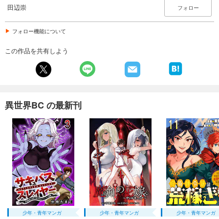
カート
田辺崇
フォロー
完結
試し読み
フォロー機能について
あらすじを表示する
この作品を共有しよう
異世界ジビエ飯食わず嫌いエルフをおもてなす 【連載版】１９
110
円 (税込)
カート
完結
試し読み
異世界BC の最新刊
あらすじを表示する
異世界ジビエ飯食わず嫌いエルフをおもてなす 【連載版】最終話
110
円 (税込)
カート
完結
試し読み
あらすじを表示する
少年・青年マンガ
少年・青年マンガ
少年・青年マンガ