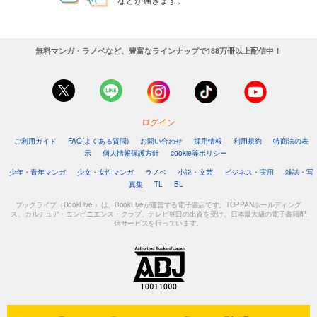
無料マンガ・ラノベなど、豊富なラインナップで188万冊以上配信中！
ログイン
ご利用ガイド
FAQ(よくある質問)
お問い合わせ
採用情報
利用規約
特商法の表
示
個人情報保護方針
cookie等ポリシー
少年・青年マンガ
少女・女性マンガ
ラノベ
小説・文芸
ビジネス・実用
雑誌・写
真集
TL
BL
ブックライブ（BookLive!）は、BookLiveが運営する電子書店です。TOPPANホールディング
ス、カルチュア・コンビニエンス・クラブ、テレビ朝日の出資を受け、日本最大級の電子書籍配
信サービスを行っています。