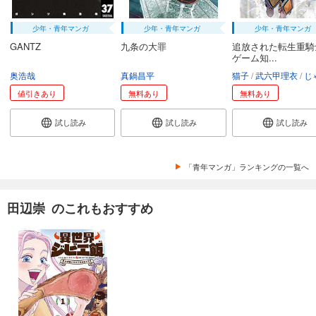
少年・青年マンガ
少年・青年マンガ
少年・青年マンガ
GANTZ
九条の大罪
追放された転生重騎
ゲーム知...
奥浩哉
真鍋昌平
猫子
武六甲理衣
じゃい
値引きあり
無料あり
無料あり
試し読み
試し読み
試し読み
「青年マンガ」ランキングの一覧へ
田辺崇 のこれもおすすめ