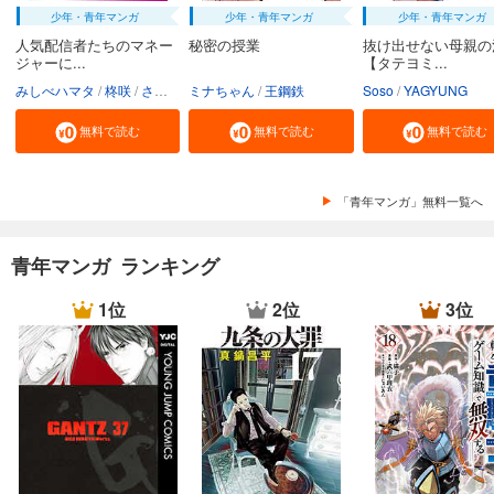
少年・青年マンガ
少年・青年マンガ
少年・青年マンガ
人気配信者たちのマネー
秘密の授業
抜け出せない母親の
ジャーに...
【タテヨミ...
みしべハマタ
柊咲
さかむけ
ミナちゃん
王鋼鉄
Soso
YAGYUNG
無料で読む
無料で読む
無料で読む
「青年マンガ」無料一覧へ
青年マンガ ランキング
1位
2位
3位