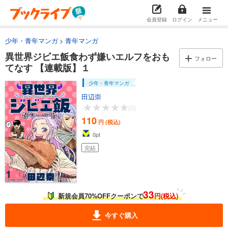
会員登録
ログイン
メニュー
少年・青年マンガ
青年マンガ
異世界ジビエ飯食わず嫌いエルフをおも
フォロー
てなす 【連載版】１
少年・青年マンガ
田辺崇
-
(0)
110
円 (税込)
0
pt
完結
33
新規会員70%OFFクーポンで
円(税込)
今すぐ購入