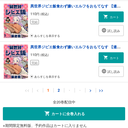
異世界ジビエ飯食わず嫌いエルフをおもてなす 【連載版】９
110
円 (税込)
カート
完結
試し読み
あらすじを表示する
異世界ジビエ飯食わず嫌いエルフをおもてなす 【連載版】１０
110
円 (税込)
カート
完結
試し読み
あらすじを表示する
異世界ジビエ飯食わず嫌いエルフをおもてなす 【連載版】１１
<<
<
1
2
・
・
>
>>
110
円 (税込)
カート
全20巻配信中
完結
試し読み
カートに全巻入れる
あらすじを表示する
※期間限定無料版、予約作品はカートに入りません