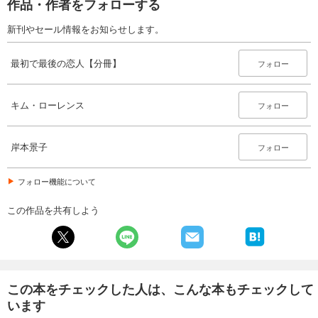
作品・作者をフォローする
新刊やセール情報をお知らせします。
最初で最後の恋人【分冊】
フォロー
キム・ローレンス
フォロー
岸本景子
フォロー
フォロー機能について
この作品を共有しよう
この本をチェックした人は、こんな本もチェックして
います