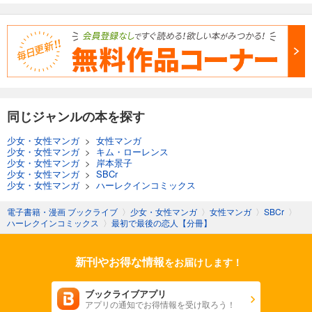
同じジャンルの本を探す
少女・女性マンガ
>
女性マンガ
少女・女性マンガ
>
キム・ローレンス
少女・女性マンガ
>
岸本景子
少女・女性マンガ
>
SBCr
少女・女性マンガ
>
ハーレクインコミックス
電子書籍・漫画 ブックライブ
〉
少女・女性マンガ
〉
女性マンガ
〉
SBCr
〉
ハーレクインコミックス
〉
最初で最後の恋人【分冊】
新刊やお得な情報
をお届けします！
ブックライブアプリ
アプリの通知でお得情報を受け取ろう！