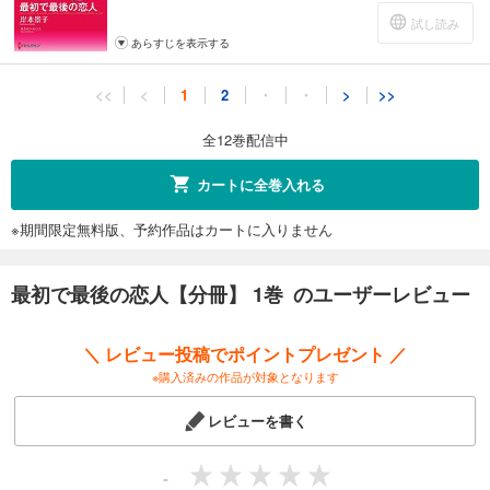
試し読み
あらすじを表示する
最初で最後の恋人【分冊】 11巻
<<
<
1
2
・
・
>
>>
61
円 (税込)
カート
全12巻配信中
完結
試し読み
カートに全巻入れる
あらすじを表示する
※期間限定無料版、予約作品はカートに入りません
最初で最後の恋人【分冊】 12巻
61
円 (税込)
カート
最初で最後の恋人【分冊】 1巻 のユーザーレビュー
完結
試し読み
＼ レビュー投稿でポイントプレゼント ／
あらすじを表示する
※購入済みの作品が対象となります
レビューを書く
-