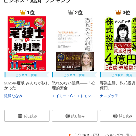
ビジネス・経済 ランキング
1位
2位
3位
ビジネス・実用
ビジネス・実用
ビジネス・実用
2026年度版 みんなが欲し
恐れのない組織――「心
専業主婦、株式投資
かった...
理的安全...
億円。
滝澤ななみ
エイミー・C・エドモンドソン
ナスダッ子
野津智子
村瀬俊
試し読み
試し読み
試し読み
「ビジネス・経済」ランキングの一覧へ