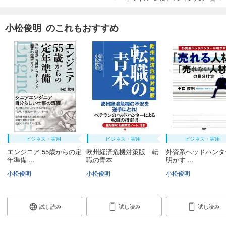
小松俊明 のこれもおすすめ
ビジネス・実用
ビジネス・実用
ビジネス・実用
エンジニア 55歳からの定
欧州経済危機対策版 転
外資系ヘッドハンタ
年準備 ...
職の青本
明かす ...
小松俊明
小松俊明
小松俊明
試し読み
試し読み
試し読み