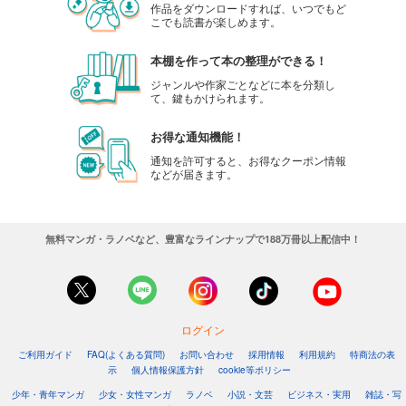
作品をダウンロードすれば、いつでもど
こでも読書が楽しめます。
本棚を作って本の整理ができる！
ジャンルや作家ごとなどに本を分類し
て、鍵もかけられます。
お得な通知機能！
通知を許可すると、お得なクーポン情報
などが届きます。
無料マンガ・ラノベなど、豊富なラインナップで188万冊以上配信中！
ログイン
ご利用ガイド
FAQ(よくある質問)
お問い合わせ
採用情報
利用規約
特商法の表
示
個人情報保護方針
cookie等ポリシー
少年・青年マンガ
少女・女性マンガ
ラノベ
小説・文芸
ビジネス・実用
雑誌・写