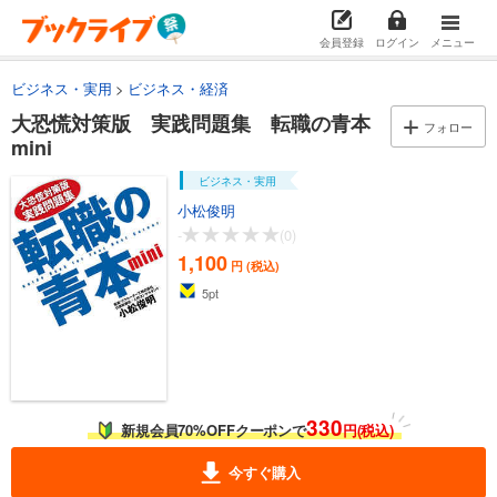
会員登録
ログイン
メニュー
ビジネス・実用
ビジネス・経済
大恐慌対策版 実践問題集 転職の青本
フォロー
mini
ビジネス・実用
小松俊明
-
(0)
1,100
円 (税込)
5
pt
330
新規会員70%OFFクーポンで
円(税込)
今すぐ購入