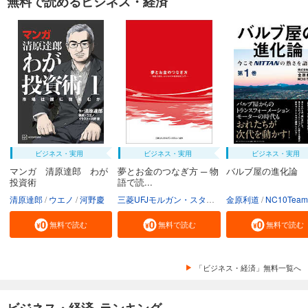
無料で読めるビジネス・経済
ビジネス・実用
ビジネス・実用
ビジネス・実用
マンガ 清原達郎 わが
夢とお金のつなぎ方 ─ 物
バルブ屋の進化論
投資術
語で読...
清原達郎
ウエノ
河野慶
三菱UFJモルガン・スタンレー証券株式会社
金原利道
NC10Team
無料で読む
無料で読む
無料で読む
「ビジネス・経済」無料一覧へ