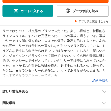
カートに入れる
ブラウザ試し読み
アプリ試し読みはこちら
リーアはかつて、社交界のプリンセスだった。美しい容貌と、特権的な
ライフスタイル。すべてが完璧だった……あの事故に遭うまでは。事故
でリーアは左腿に傷を負い、夫はその傷跡に嫌悪を示して去った。あれ
から三年、リーアは受付の仕事をしながらひっそりと暮らしている。も
うどんな男性にも心そそられるつもりはなかった。もちろん、新しいボ
ス、ジェイソン・ポラックだって例外ではない。いくら彼が最高に魅力
的で、セクシーな男性だとしても。だが、リーアは夢にも思っていなか
った。まさかボスが自分に興味を抱き、必ず手に入れると心に誓ってい
たとは。★ミランダ・リーの新作は、ホットでありながら心温まる、と
てもすてきなラブストーリーです。★
...続きを読む
詳しい情報を見る
閲覧環境