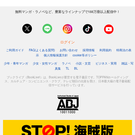
無料マンガ・ラノベなど、豊富なラインナップで188万冊以上配信中！
ログイン
ご利用ガイド
FAQ(よくある質問)
お問い合わせ
採用情報
利用規約
特商法の表
示
個人情報保護方針
cookie等ポリシー
少年・青年マンガ
少女・女性マンガ
ラノベ
小説・文芸
ビジネス・実用
雑誌・写
真集
TL
BL
ブックライブ（BookLive!）は、BookLiveが運営する電子書店です。TOPPANホールディング
ス、カルチュア・コンビニエンス・クラブ、テレビ朝日の出資を受け、日本最大級の電子書籍配
信サービスを行っています。