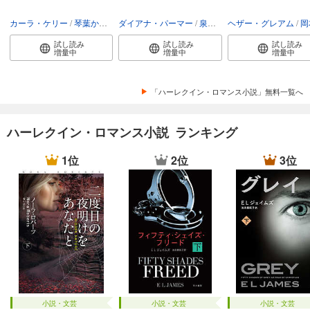
カーラ・ケリー
琴葉かいら
ダイアナ・パーマー
泉智子
ヘザー・グレアム
岡
試し読み
試し読み
試し読み
増量中
増量中
増量中
「ハーレクイン・ロマンス小説」無料一覧へ
ハーレクイン・ロマンス小説 ランキング
1位
2位
3位
小説・文芸
小説・文芸
小説・文芸