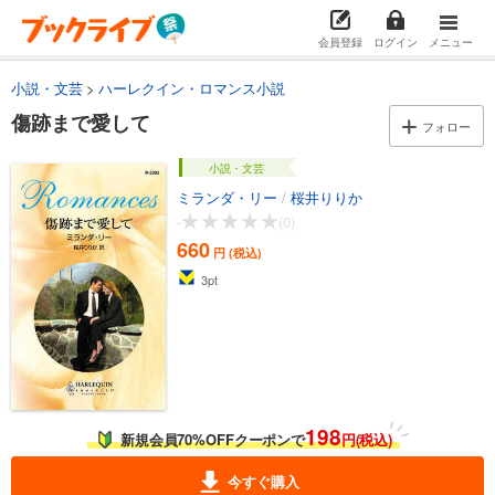
会員登録
ログイン
メニュー
小説・文芸
ハーレクイン・ロマンス小説
傷跡まで愛して
フォロー
小説・文芸
ミランダ・リー
/
桜井りりか
-
(0)
660
円 (税込)
3
pt
198
新規会員70%OFFクーポンで
円(税込)
今すぐ購入