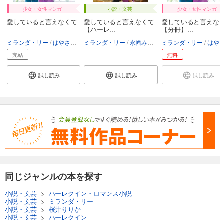
少女・女性マンガ
小説・文芸
少女・女性マンガ
愛していると言えなくて
愛していると言えなくて
愛していると言えな
【ハーレ...
【分冊】...
ミランダ・リー
はやさかあみい
ミランダ・リー
永幡みちこ
ミランダ・リー
はやさかあ
完結
無料
試し読み
試し読み
試し読み
同じジャンルの本を探す
小説・文芸
>
ハーレクイン・ロマンス小説
小説・文芸
>
ミランダ・リー
小説・文芸
>
桜井りりか
小説・文芸
>
ハーレクイン