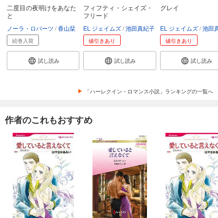
二度目の夜明けをあなた
フィフティ・シェイズ・
グレイ
と
フリード
ノーラ・ロバーツ
香山栞
EL ジェイムズ
池田真紀子
EL ジェイムズ
池田
続巻入荷
値引きあり
値引きあり
試し読み
試し読み
試し読み
「ハーレクイン・ロマンス小説」ランキングの一覧へ
作者のこれもおすすめ