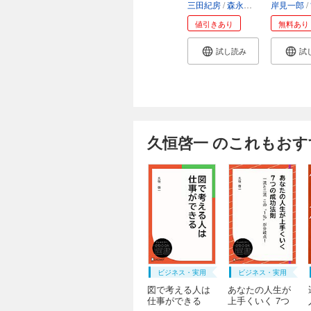
三田紀房
森永康平
岸見一郎
値引きあり
無料あり
試し読み
試
久恒啓一 のこれもおす
ビジネス・実用
ビジネス・実用
図で考える人は
あなたの人生が
仕事ができる
上手くいく 7つ