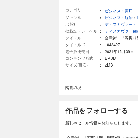
なぜ
納得
カテゴリ
：
ビジネス・実用
納得
ジャンル
：
ビジネス・経済
/
納得
図解
出版社
：
ディスカヴァー・
時間
掲載誌・レーベル
：
ディスカヴァーeb
参集
タイトル
：
合意術ー「深掘り
内輪
タイトルID
：
1048427
７章
電子版発売日
：
2021年12月09日
一◯
コンテンツ形式
：
EPUB
合意
サイズ(目安)
：
2MB
「満
イン
合意
自然
閲覧環境
あと
作品をフォローする
新刊やセール情報をお知らせします。
合意術ー「深掘り型」問題解決のすす