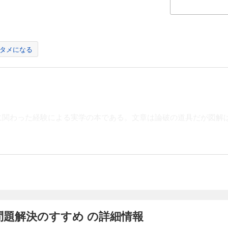
の構造と関係を明らかにする
すればよく見渡せる
には「編集能力」が欠かせない
を使った農業審議会（古川市でのケース）
解・疑問・批判」の三点をはっきりさせよ
タメになる
らしをよくするのがリーダーの役目
の段階から、一歩一歩山を登る
 図解でやり取りをする
とは立体的なもの
中心主義の行きづまり
はコミュニケーションを活発化する
は融通がきく
関わった経験による実学の本である。文章は論破の道具だが図解
認識ができ、相違点もはっきりわかる
舞台でも図解を使おう
 プロセスのなかにこそ合意がある
としどころ」を考えてはいけない
の本当の相手は誰か
や譲歩が必要になることも
のためか」を考えよ
意見を尊重すること
が足元を掘るしかない
責任が望ましい
問題解決のすすめ の詳細情報
 説得ではなく納得させる