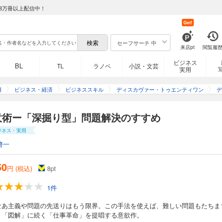
8万冊以上配信中！
Get!
セーフサーチ 中
来店pt
閲覧履
ビジネス
BL
TL
ラノベ
小説・文芸
実用
用
ビジネス・経済
ビジネススキル
ディスカヴァー・トゥエンティワン
デ
意術ー「深掘り型」問題解決のすすめ
ジネス・実用
啓一
50
円 (税込)
8
pt
1件
なあ主義や問題の先送りはもう限界。この手法を使えば、難しい問題もたちま
。「図解」に続く「仕事革命」を提唱する意欲作。