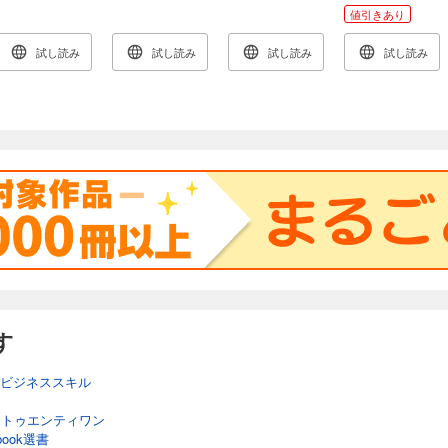
た日本人
混迷の時代 道を
葉 リーダー・
解の技術
値引きあり
ひらく言葉
管理職のための
試し読み
試し読み
試し読み
試し読み
す
ビジネススキル
・トゥエンティワン
ook選書