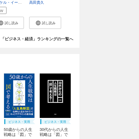
マイケル・イースター
高田貴久
須川綾子
EW
試し読み
試し読み
「ビジネス・経済」ランキングの一覧へ
ビジネス・実用
ビジネス・実用
50歳からの人生
30代からの人生
戦略は「図」で
戦略は「図」で