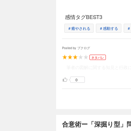
問題
鳥瞰
図解
感情タグBEST3
図解
「理
＃癒やされる
＃感動する
＃
見晴
初め
４章
Posted by
ブクログ
問題
文章
ネタバレ
図解
図解
筆者の図解に関する知見と行政に
共通
国際
0
５章
「落
交渉
妥協
「誰
少数
自ら
共同
合意術ー「深掘り型」
６章