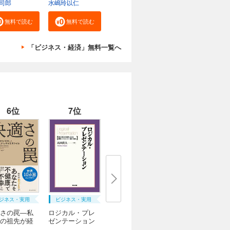
司郎
水嶋玲以仁
無料で読む
無料で読む
「ビジネス・経済」無料一覧へ
6位
7位
ジネス・実用
ビジネス・実用
さの罠―私
ロジカル・プレ
の祖先が経
ゼンテーション
...