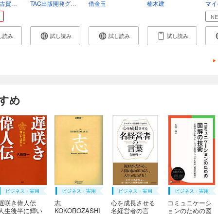
古賀史健
TAC出版開発グループ
借金玉
楠木建
N
し読み
試し読み
試し読み
試し読み
すめ
ビジネス・実用
ビジネス・実用
ビジネス・実用
ビジネス・実用
遅咲き偉人伝
志
心を成長させる
コミュニケーシ
人生後半に輝い
KOKOROZASHI
名経営者の言
ョンのための図