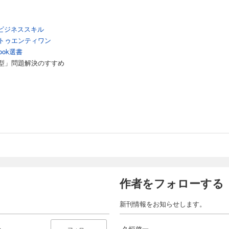
全員の納得が大事なのか
型行政への転換を
するから考える
ビジネススキル
型営業のすすめ
は納得感を深める
トゥエンティワン
軸と地理軸で説明する
ook選書
・参与・参画の順になるほどよい
型」問題解決のすすめ
だけの「方言」は阻害要因
 柔らかな合意のすすめ
◯％の合意を狙ってはいけない
は変化するもの
足度」という合意
ターネットによる合意も
は一つと決まったものではない
に流れるような合意がいい
がき
作者をフォローする
新刊情報をお知らせします。
め
久恒啓一