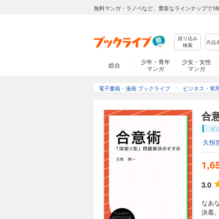
無料マンガ・ラノベなど、豊富なラインナップで18
絞り込み
検索
少年・青年
少女・女性
総合
マンガ
マンガ
電子書籍・漫画 ブックライブ
ビジネス・実
合
ビ
久恒
1,6
3.0
なあ
決着