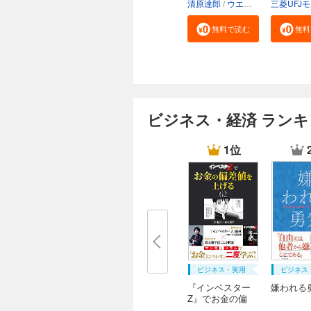
清原達郎
ウエノ
河野慶
無料で読む
無料
ビジネス・経済 ラン
1位
ビジネス・実用
ビジネス
『インベスター
嫌われる
Z』でお金の偏
差...