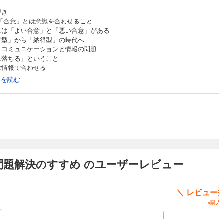
がき
 「合意」とは意識を合わせること
には「よい合意」と「悪い合意」がある
得型」から「納得型」の時代へ
もコミュニケーションと情報の問題
に落ちる」ということ
は情報で合わせる
の本質は「問題解決」である
続きを読む
 「定性情報」をよく見つめよ
を「絶対化」する落とし穴
対化」のために「定性情報」を使う
情報は未来の声
の鋭い人が先に気づく
できない情報に気をつけよう
ボコ、ゴツゴツ、バラバラした情報が大事
情報を深掘りする
情報を読み解くカギ
問題解決のすすめ のユーザーレビュー
客さまの声」「住民の声」を頼りに改革
の声を聞く（宮城県・県民サービス向上委員会でのケース）
の身になって定性情報を読む
＼ レビュ
情報から本質を探る（「県民ニーズマップ」の例から）
※購
を探っていく作業は楽しい
 全体の見晴らしをよくする