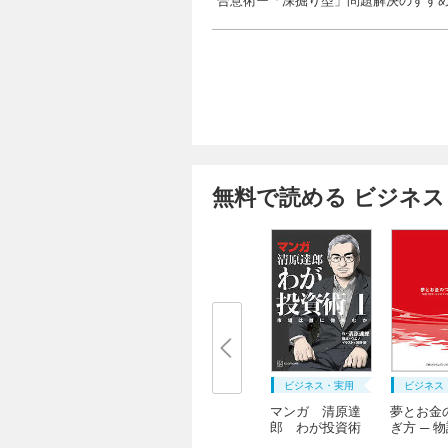
無料で読める ビジネス
ビジネス・実用
ビジネス
マンガ 清原達
夢とお金
郎 わが投資術
ぎ方 ─ 
読...