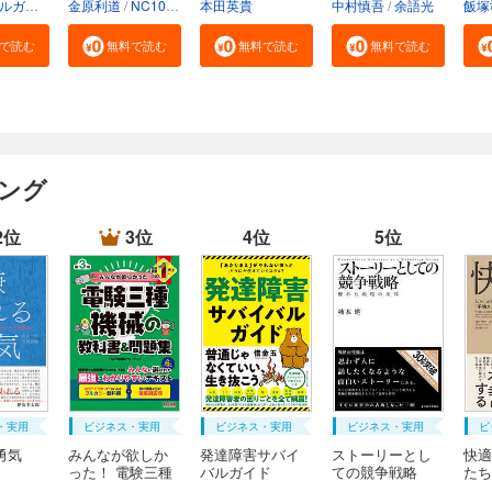
三菱UFJモルガン・スタンレー証券株式会社
金原利道
NC10Team
本田英貴
中村慎吾
余語光
飯塚
で読む
無料で読む
無料で読む
無料で読む
キング
2位
3位
4位
5位
・実用
ビジネス・実用
ビジネス・実用
ビジネス・実用
ビ
勇気
みんなが欲しか
発達障害サバイ
ストーリーとし
快適
った！ 電験三種
バルガイド
ての競争戦略
たち
...
優...
験...