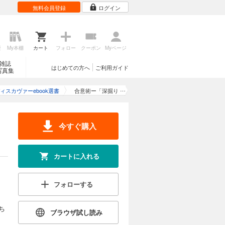
無料会員登録
ログイン
歴
My本棚
カート
フォロー
クーポン
Myページ
雑誌
はじめての方へ
ご利用ガイド
写真集
ィスカヴァーebook選書
合意術ー「深掘り
型」問題解決のす
すめ
今すぐ購入
カートに入れる
フォローする
ち
ブラウザ試し読み