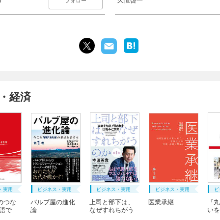
フォロー
・経済
・実用
ビジネス・実用
ビジネス・実用
ビジネス・実用
ビ
のつな
バルブ屋の進化
上司と部下は、
医業承継
『丸
物語で
論
なぜすれちがう
いを
の...
け...