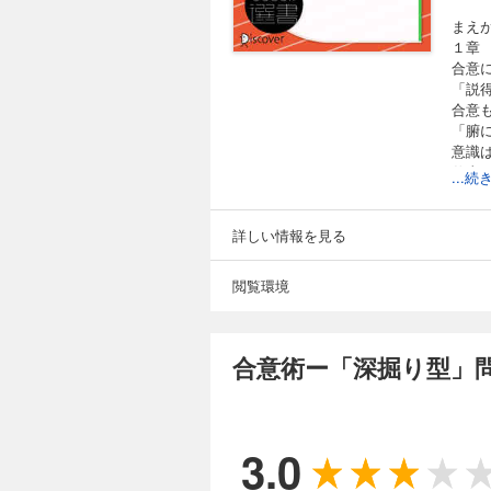
まえ
１章
合意
「説
合意
「腑
意識
仕事
...
２章
自分
「相
詳しい情報を見る
定性
感度
閲覧環境
分類
デコ
定性
定性
合意術ー「深掘り型」
「お
県民
相手
定性
3.0
本質
３章