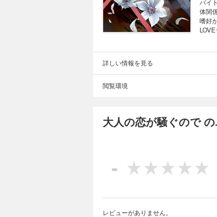
バイ
体関
嗜好
LOV
詳しい情報を見る
閲覧環境
大人の恋が騒ぐので 
-
レビューがありません。