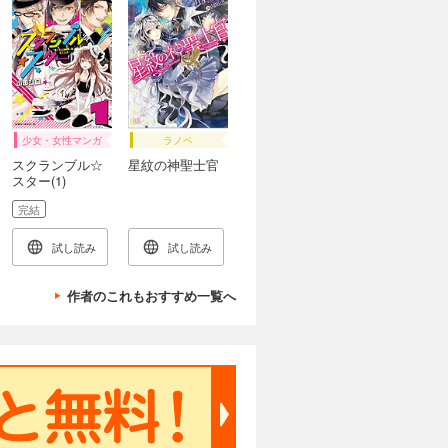
少女・女性マンガ
ラノベ
スクランブル☆
星紋の神聖士官
スター(1)
完結
試し読み
試し読み
作者のこれもおすすめ一覧へ