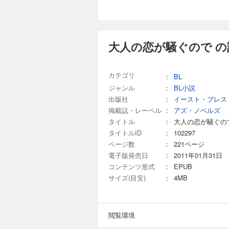
大人の恋が騒ぐので の
カテゴリ
：
BL
ジャンル
：
BL小説
出版社
：
イースト・プレス
掲載誌・レーベル
：
アズ・ノベルズ
タイトル
：
大人の恋が騒ぐの
タイトルID
：
102297
ページ数
：
221ページ
電子版発売日
：
2011年01月31日
コンテンツ形式
：
EPUB
サイズ(目安)
：
4MB
閲覧環境