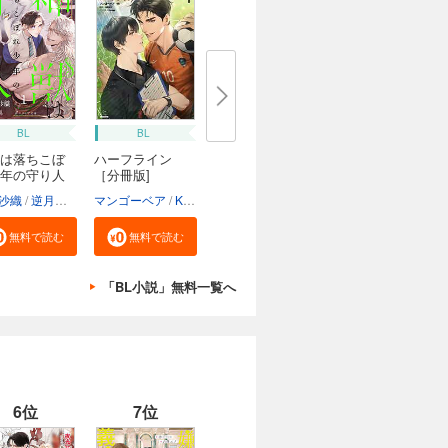
BL
BL
は落ちこぼ
ハーフライン
年の守り人
［分冊版]
沙織
逆月酒乱
マンゴーベア
Kanapy
加藤智子
無料で読む
無料で読む
「BL小説」無料一覧へ
6位
7位