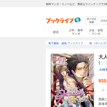
無料マンガ・ラノベなど、豊富なラインナップで18
絞り込み
検索
少年・青年
少女・女性
総合
マンガ
マンガ
電子書籍・漫画 ブックライブ
BL（ボーイズ
大
火崎
935
-
受験
新進