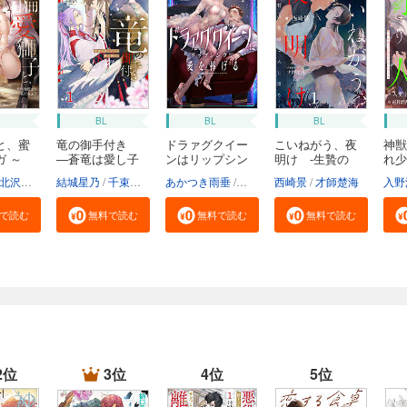
BL
BL
BL
と、蜜
竜の御手付き
ドラァグクイー
こいねがう、夜
神獣
ガ ～
―蒼竜は愛し子
ンはリップシン
明け -生贄の
れ少
へ...
ク...
花...
北沢きょう
結城星乃
千束るち
あかつき雨垂
鹿島こたる
西崎景
才師楚海
入野
で読む
無料で読む
無料で読む
無料で読む
2位
3位
4位
5位