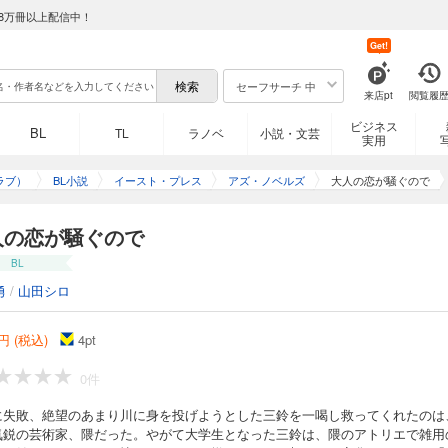
8万冊以上配信中！
Get!
セーフサーチ 中
来店pt
閲覧履
ビジネス
BL
TL
ラノベ
小説・文芸
実用
ラブ）
BL小説
イースト・プレス
アズ・ノベルズ
大人の恋が騒ぐので
人の恋が騒ぐので
BL
勇
/
山田シロ
円 (税込)
4
pt
0件
に失敗、絶望のあまり川に身を投げようとした三鈴を一喝し救ってくれたのは
気鋭の芸術家、隈だった。やがて大学生となった三鈴は、隈のアトリエで雑用