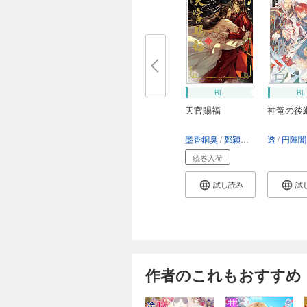
BL
BL
天官賜福
神竜の後
墨香銅臭
鄭穎馨
日出的小太陽
透
円陣闇
続巻入荷
試し読み
試
作者のこれもおすすめ