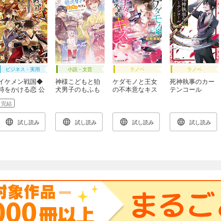
ビジネス・実用
小説・文芸
ラノベ
ラノベ
イケメン戦国◆
神様こどもと狛
ケダモノと王女
死神執事のカー
時をかける恋 公
犬男子のもふも
の不本意なキス
テンコール
式ビジュアルフ
ふカフェ～みん
完結
ァンブック
なのお悩み祓い
ます！～
試し読み
試し読み
試し読み
試し読み