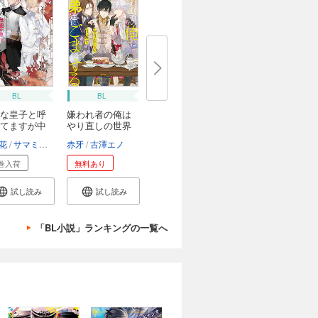
BL
BL
な皇子と呼
嫌われ者の俺は
てますが中
やり直しの世界
で...
花
サマミヤアカザ
赤牙
古澤エノ
巻入荷
無料あり
試し読み
試し読み
「BL小説」ランキングの一覧へ