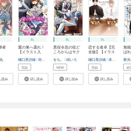
BL
BL
BL
継者
愛の巣へ還れ！
悪役令息の役ど
恋する食卓【完
無能
【イラスト入
ころからはサク
全版】【イラス
ばれ
り】
ッ...
ト...
身...
丸
樋口美沙緒
街子マドカ
をち。
緋いろ
樋口美沙緒
末広マチ
夜光
完結
NEW
完結
続
し読み
試し読み
試し読み
試し読み