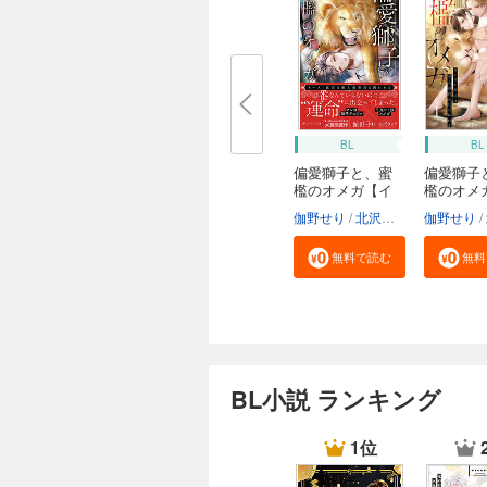
BL
BL
偏愛獅子と、蜜
偏愛獅子
檻のオメガ【イ
檻のオメ
ラ...
カ...
伽野せり
北沢きょう
伽野せり
無料で読む
無料
BL小説 ランキング
1位