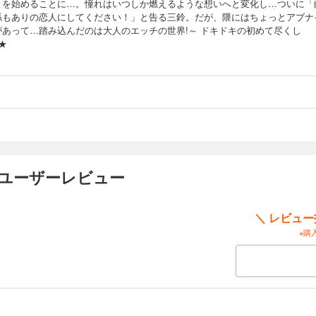
トを始めることに…。憧れはいつしか燃えるような想いへと変化し…ついに「
係もありの恋人にしてください！」と告る三鈴。だが、隈にはちょっとアブナ
があって…踏み込んだのは大人のエッチの世界!～ ドキドキの初めて尽くし
E★
のユーザーレビュー
＼ レビュ
※購