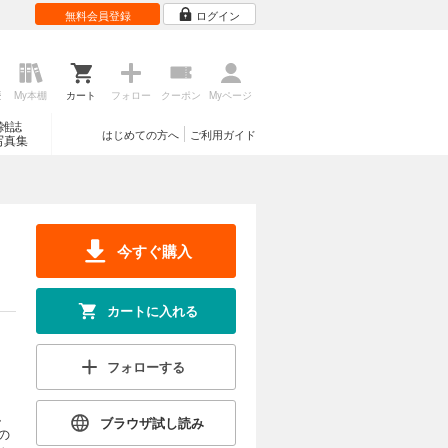
無料会員登録
ログイン
歴
My本棚
カート
フォロー
クーポン
Myページ
雑誌
はじめての方へ
ご利用ガイド
写真集
今すぐ購入
カートに入れる
フォローする
、
ブラウザ試し読み
の