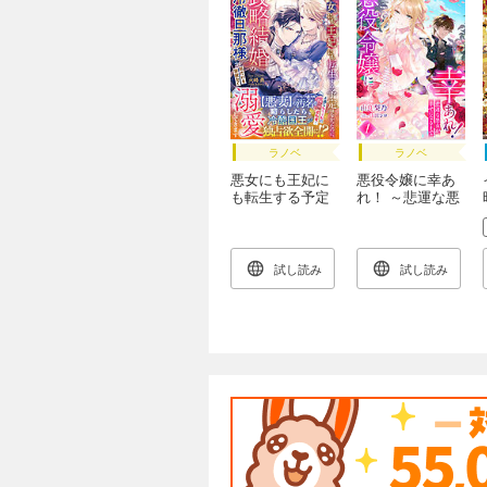
ラノベ
ラノベ
悪女にも王妃に
悪役令嬢に幸あ
も転生する予定
れ！ ～悲運な悪
はなかったの
女が幸せになる
に、政略結婚の
まで～１
冷徹旦那様が私
だけを容赦なく
試し読み
試し読み
溺愛してきます