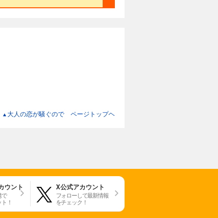
大人の恋が騒ぐので ページトップヘ
▲
アカウント
X公式アカウント
携で
フォローして最新情報
ット！
をチェック！