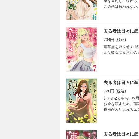
束を果たしに現れる
この恋は救われない
去る者は日々に疎
704円 (税込)
蓮華堂を取り巻く山
んな彼女にまさかの
去る者は日々に疎
726円 (税込)
紅との2人暮らしを
お金を渡すため、蓮
模様が入り乱れるエ
去る者は日々に疎