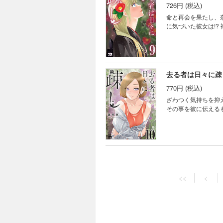
726円 (税込)
命と再会を果たし、
に気づいた彼女は!?
去る者は日々に疎
770円 (税込)
ざわつく気持ちを抑
その事を彼に伝えるも
去る者は日々に疎
825円 (税込)
<<
<
祖母の余命宣告や命
再認識し、祖母のた
いて…。 大切な家