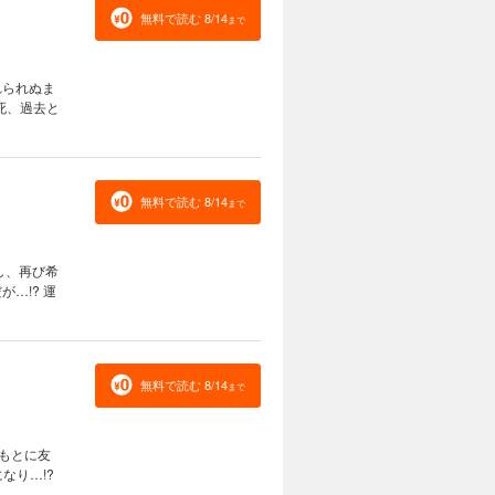
無料で読む 8/14
まで
れられぬま
死、過去と
無料で読む 8/14
まで
し、再び希
…!? 運
無料で読む 8/14
まで
もとに友
なり…!?