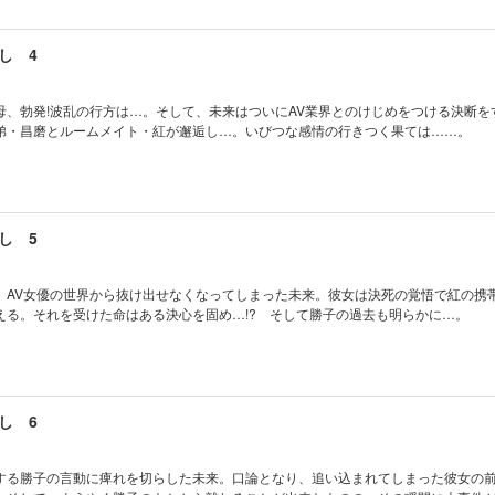
し 4
母、勃発!波乱の行方は…。そして、未来はついにAV業界とのけじめをつける決断をす
弟・昌磨とルームメイト・紅が邂逅し…。いびつな感情の行きつく果ては……。
し 5
、AV女優の世界から抜け出せなくなってしまった未来。彼女は決死の覚悟で紅の携
える。それを受けた命はある決心を固め…!? そして勝子の過去も明らかに…。
し 6
する勝子の言動に痺れを切らした未来。口論となり、追い込まれてしまった彼女の