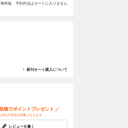
定無料版、予約作品はカートに入りません
カートに入れる
試し読み
恵との熱愛
!? すれ
新刊オート購入について
ー投稿でポイントプレゼント ／
入済みの作品が対象となります
レビューを書く