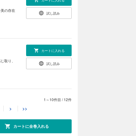
奈美の存在
試し読み
カートに入れる
感じ取り、
試し読み
1～10件目
/
12件
カートに入れる
>
>>
切なものを
試し読み
迫ってきて
第11巻。
カートに全巻入れる