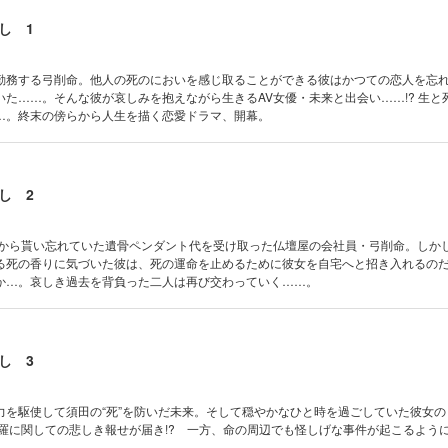
し 1
勤務する弓削命。他人の死のにおいを感じ取ることができる彼はかつての恋人を忘
いた……。そんな彼が哀しみを抱えながら生きるAV女優・未来と出会い……!? 生と
…。終末の傍らから人生を描く恋愛ドラマ、開幕。
し 2
望から貰い忘れていた遺骨ペンダント代を受け取った仏壇屋の会社員・弓削命。しか
る死の香りに気づいた彼は、死の運命を止めるために彼女を自宅へと招き入れるのだが
か…。哀しき過去を背負った二人は再び交わっていく……。
し 3
力を駆使して須田の“死”を防いだ未来。そして穏やかなひと時を過ごしていた彼女の
羅に関しての悲しき報せが届き!? 一方、命の周辺でも怪しげな事件が起こるように