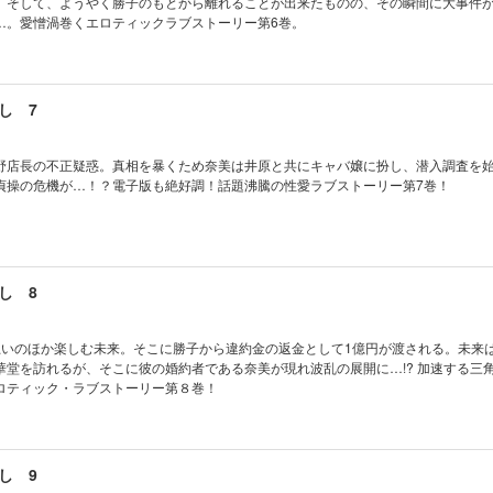
。そして、ようやく勝子のもとから離れることが出来たものの、その瞬間に大事
…。愛憎渦巻くエロティックラブストーリー第6巻。
し 7
野店長の不正疑惑。真相を暴くため奈美は井原と共にキャバ嬢に扮し、潜入調査を
貞操の危機が…！？電子版も絶好調！話題沸騰の性愛ラブストーリー第7巻！
し 8
思いのほか楽しむ未来。そこに勝子から違約金の返金として1億円が渡される。未来
華堂を訪れるが、そこに彼の婚約者である奈美が現れ波乱の展開に…!? 加速する三角
ロティック・ラブストーリー第８巻！
し 9