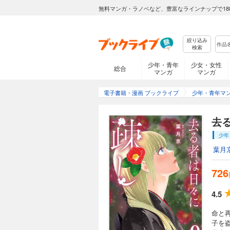
無料マンガ・ラノベなど、豊富なラインナップで18
絞り込み
検索
少年・青年
少女・女性
総合
マンガ
マンガ
電子書籍・漫画 ブックライブ
少年・青年マ
去
少年
葉月
726
4.5
命と
子を盗