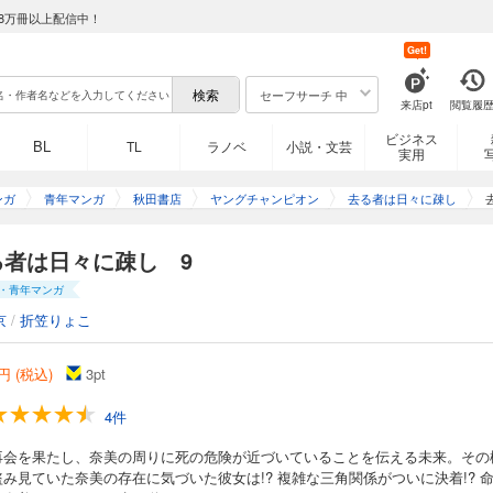
8万冊以上配信中！
Get!
セーフサーチ 中
来店pt
閲覧履
ビジネス
BL
TL
ラノベ
小説・文芸
実用
ンガ
青年マンガ
秋田書店
ヤングチャンピオン
去る者は日々に疎し
る者は日々に疎し 9
・青年マンガ
京
/
折笠りょこ
円 (税込)
3
pt
4件
再会を果たし、奈美の周りに死の危険が近づいていることを伝える未来。その
み見ていた奈美の存在に気づいた彼女は!? 複雑な三角関係がついに決着!? 