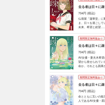
去る者は日々に疎
704円 (税込)
仏壇屋「蓮華堂」に
ま、日々を過ごして
未来、希望と絶望…
期間限定無料版あり
去る者は日々に疎
704円 (税込)
AV女優・妻夫木希
望から発せられてい
命か、それとも因果
期間限定無料版あり
去る者は日々に疎
704円 (税込)
命とともに互いの能
人であるAV女優・星