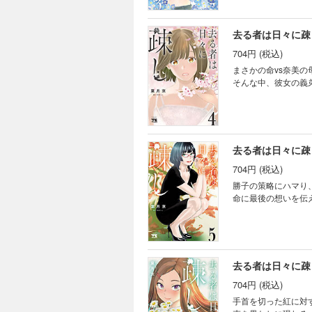
去る者は日々に疎
704円 (税込)
まさかの命vs奈美の
そんな中、彼女の義
去る者は日々に疎
704円 (税込)
勝子の策略にハマり
命に最後の想いを伝
去る者は日々に疎
704円 (税込)
手首を切った紅に対