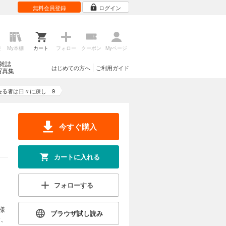
無料会員登録
ログイン
歴
My本棚
カート
フォロー
クーポン
Myページ
雑誌
はじめての方へ
ご利用ガイド
写真集
去る者は日々に疎し 9
今すぐ購入
カートに入れる
フォローする
様
ブラウザ試し読み
命、