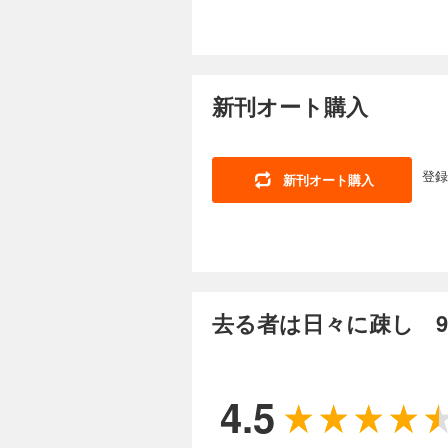
続巻入荷
去る者は日々に疎
880円 (税込)
新刊オート購入
翔からの後押しを受
疑惑がネットに出回
違いつづける命と未
登録
新刊オート購入
去る者は日々に疎し 9
4.5