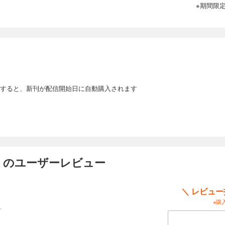
※期間限
し 12
け、病院での約束通り命に改めて連絡しようとする未来。しかし命と女子アナ・里
っていることを知り、大きなショックを受ける。その様子を見かねた翔はある秘策を…
来。2人の恋が再び大きく動きだす！ 愛と終を巡る恋物語、第12巻！
すると、新刊が配信開始日に自動購入されます
 のユーザーレビュー
＼ レビュ
※購