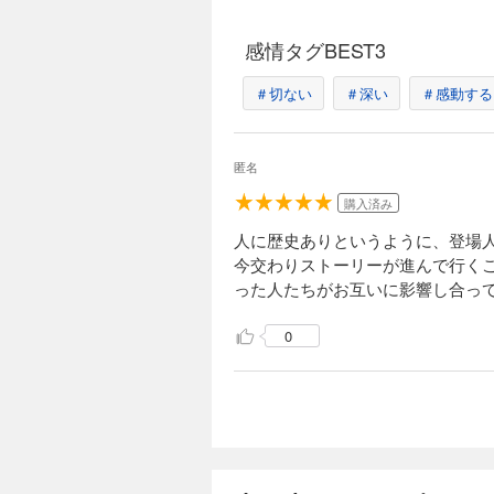
感情タグBEST3
＃切ない
＃深い
＃感動する
匿名
購入済み
人に歴史ありというように、登場
今交わりストーリーが進んで行く
った人たちがお互いに影響し合っ
0