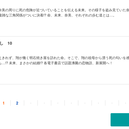
奈美の周りに死の危険が近づいていることを伝える未来。その様子を盗み見ていた
 複雑な三角関係がついに決着!? 命、未来、奈美、それぞれの歩む道とは…。
し 10
えきれず、翔が働く明石焼き屋を訪れた命。そこで、翔の祖母から漂う死の匂いを
…!? 未来、まさかの結婚!? 各電子書店で話題沸騰の恋物語、新展開へ！
し 11
1
2
・
・
・
・
・
・
・
・
への嫉妬心によって、取り乱してしまった翔。その後、未来の一喝を受けた彼は大
めに未来との婚約という嘘を続ける覚悟を決める。しかし、無情な現実は容赦なく
族に終わりが近づく時、あなたは何を伝えますか？愛と終を巡る追憶の恋物語、哀切の