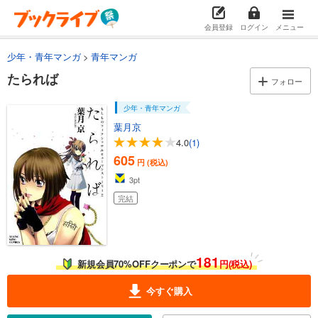
会員登録
ログイン
メニュー
少年・青年マンガ
青年マンガ
たられば
フォロー
少年・青年マンガ
葉月京
4.0
(1)
605
円 (税込)
3
pt
完結
181
新規会員70%OFFクーポンで
円(税込)
今すぐ購入