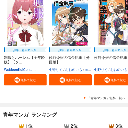
少年・青年マンガ
少年・青年マンガ
少年・青年マンガ
制服とハーレム【全年齢
侯爵令嬢の借金執事【分
侯爵令嬢の借金執事
版】【タ...
冊版】
WebtoonKoiContent
七野りく
おおのいも
mmu
七野りく
おおのいも
無料で読む
無料で読む
無料で読む
「青年マンガ」無料一覧へ
青年マンガ ランキング
1位
2位
3位