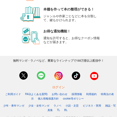
本棚を作って本の整理ができる！
ジャンルや作家ごとなどに本を分類し
て、鍵もかけられます。
お得な通知機能！
通知を許可すると、お得なクーポン情報
などが届きます。
無料マンガ・ラノベなど、豊富なラインナップで188万冊以上配信中！
ログイン
ご利用ガイド
FAQ(よくある質問)
お問い合わせ
採用情報
利用規約
特商法の表
示
個人情報保護方針
cookie等ポリシー
少年・青年マンガ
少女・女性マンガ
ラノベ
小説・文芸
ビジネス・実用
雑誌・写
真集
TL
BL