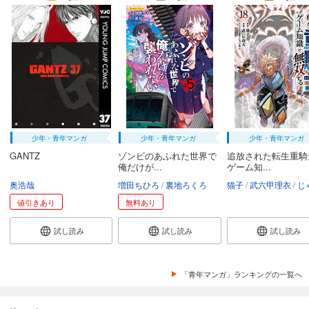
少年・青年マンガ
少年・青年マンガ
少年・青年マンガ
GANTZ
ゾンビのあふれた世界で
追放された転生重騎
俺だけが...
ゲーム知...
奥浩哉
増田ちひろ
裏地ろくろ
猫子
武六甲理衣
じゃい
値引きあり
無料あり
試し読み
試し読み
試し読み
「青年マンガ」ランキングの一覧へ