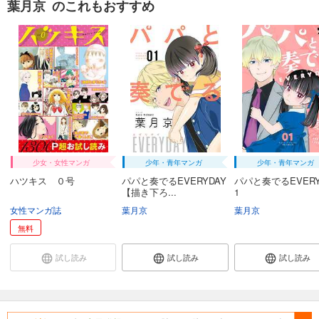
葉月京 のこれもおすすめ
少女・女性マンガ
少年・青年マンガ
少年・青年マンガ
ハツキス ０号
パパと奏でるEVERYDAY
パパと奏でるEVERY
【描き下ろ...
1
女性マンガ誌
葉月京
葉月京
無料
試し読み
試し読み
試し読み