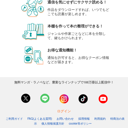
通信を気にせずにサクサク読める！
作品をダウンロードすれば、いつでもど
こでも読書が楽しめます。
本棚を作って本の整理ができる！
ジャンルや作家ごとなどに本を分類し
て、鍵もかけられます。
お得な通知機能！
通知を許可すると、お得なクーポン情報
などが届きます。
無料マンガ・ラノベなど、豊富なラインナップで188万冊以上配信中！
ログイン
ご利用ガイド
FAQ(よくある質問)
お問い合わせ
採用情報
利用規約
特商法の表
示
個人情報保護方針
cookie等ポリシー