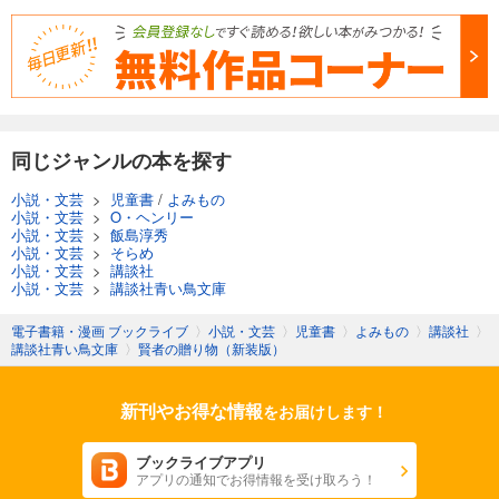
同じジャンルの本を探す
小説・文芸
>
児童書
/
よみもの
小説・文芸
>
O・ヘンリー
小説・文芸
>
飯島淳秀
小説・文芸
>
そらめ
小説・文芸
>
講談社
小説・文芸
>
講談社青い鳥文庫
電子書籍・漫画 ブックライブ
〉
小説・文芸
〉
児童書
〉
よみもの
〉
講談社
〉
講談社青い鳥文庫
〉
賢者の贈り物（新装版）
新刊やお得な情報
をお届けします！
ブックライブアプリ
アプリの通知でお得情報を受け取ろう！