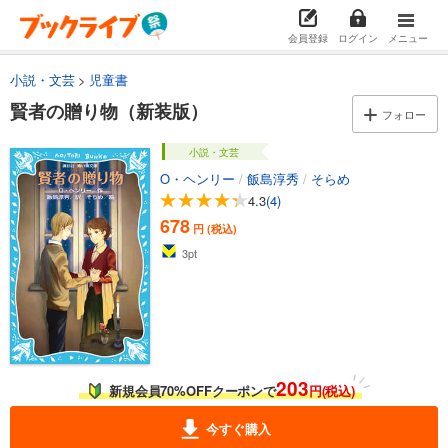
会員登録
ログイン
メニュー
小説・文芸
児童書
賢者の贈り物（新装版）
フォロー
小説・文芸
O・ヘンリー
/
飯島淳秀
/
そらめ
4.3
(4)
678
円 (税込)
3
pt
203
新規会員70%OFFクーポンで
円(税込)
今すぐ購入