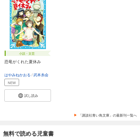
小説・文芸
恐竜がくれた夏休み
はやみねかおる
武本糸会
NEW
試し読み
「講談社青い鳥文庫」の最新刊一覧へ
無料で読める児童書