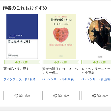
作者のこれもおすすめ
小説・文芸
小説・文芸
小説・文芸
雨の朝パリに死す
賢者の贈りもの―Ｏ・ヘ
Ｏ・ヘンリーニュー
ンリー傑...
ク小説集...
フィツジェラルド
飯島淳秀
O・ヘンリー
小川高義
O・ヘンリー
青山南
試し読み
試し読み
試し読み