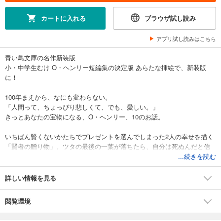
カートに入れる
ブラウザ試し読み
アプリ試し読みはこちら
青い鳥文庫の名作新装版
小・中学生むけ O・ヘンリー短編集の決定版 あらたな挿絵で、新装版
に！
100年まえから、なにも変わらない。
「人間って、ちょっぴり悲しくて、でも、愛しい。」
きっとあなたの宝物になる、O・ヘンリー、10のお話。
いちばん賢くないかたちでプレゼントを選んでしまった2人の幸せを描く
「賢者の贈り物」。ツタの最後の一葉が落ちたら、自分は死ぬんだと信
じてしまった若い女性に起こった奇跡の物語、「最後の一葉」……。100
...続きを読む
年もの間、世界中で読まれてきたO・ヘンリーの作品から、えりすぐりの
10編を収録。くすっと笑って本を閉じ、また読み返したくなる、そんな
詳しい情報を見る
宝物のような短編集です。
閲覧環境