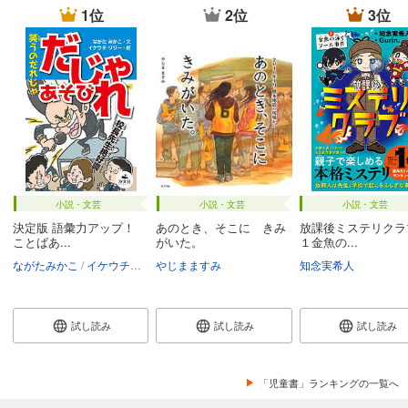
1位
2位
3位
小説・文芸
小説・文芸
小説・文芸
決定版 語彙力アップ！
あのとき、そこに きみ
放課後ミステリク
ことばあ...
がいた。
１金魚の...
ながたみかこ
イケウチリリー
やじまますみ
知念実希人
試し読み
試し読み
試し読み
「児童書」ランキングの一覧へ