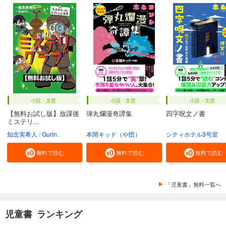
小説・文芸
小説・文芸
小説・文芸
【無料お試し版】放課後
弾丸爛漫奇譚集
四字呪文ノ書
ミステリ...
知念実希人
Gurin.
本間キッド（や団）
シティホテル3号室
無料で読む
無料で読む
無料で読む
「児童書」無料一覧へ
児童書 ランキング