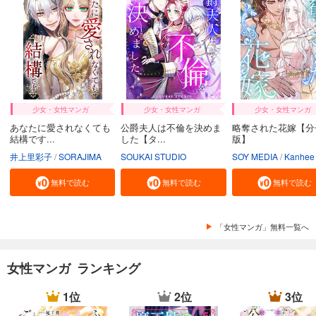
少女・女性マンガ
少女・女性マンガ
少女・女性マンガ
あなたに愛されなくても
公爵夫人は不倫を決めま
略奪された花嫁【分
結構です...
した【タ...
版】
井上里彩子
SORAJIMA
SOUKAI STUDIO
SOY MEDIA
Kanhee Ja
無料で読む
無料で読む
無料で読む
「女性マンガ」無料一覧へ
女性マンガ ランキング
1位
2位
3位