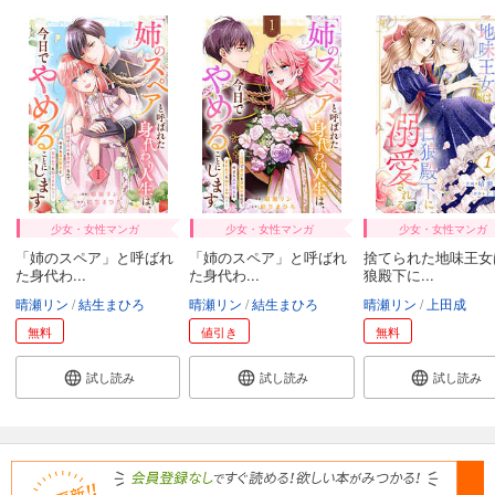
少女・女性マンガ
少女・女性マンガ
少女・女性マンガ
「姉のスペア」と呼ばれ
「姉のスペア」と呼ばれ
捨てられた地味王女
た身代わ...
た身代わ...
狼殿下に...
晴瀬リン
結生まひろ
晴瀬リン
結生まひろ
晴瀬リン
上田成
無料
値引き
無料
試し読み
試し読み
試し読み