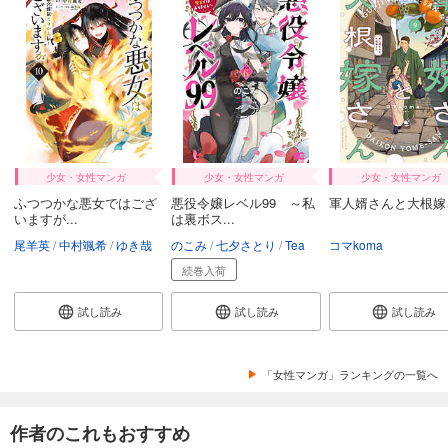
少女・女性マンガ
少女・女性マンガ
少女・女性マンガ
ふつつかな悪女ではござ
悪役令嬢レベル99 ～私
軍人婿さんと大根嫁
いますが...
は裏ボス...
尾羊英
中村颯希
ゆき哉
のこみ
七夕さとり
Tea
コマkoma
続巻入荷
試し読み
試し読み
試し読み
「女性マンガ」ランキングの一覧へ
作者のこれもおすすめ