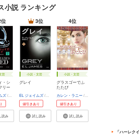
ス小説 ランキング
2位
3位
4位
文芸
小説・文芸
小説・文芸
ィ・シ
グレイ
グラスゴーでふ
フリー
たたび
イムズ
池田真紀子
EL ジェイムズ
池田真紀子
カレン・ラニー
杉本ユミ
り
値引きあり
値引きあり
し読み
試し読み
試し読み
「ハーレク