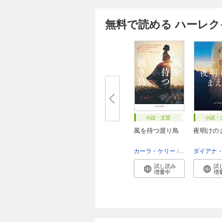
無料で読める ハーレ
小説・文芸
小説・
風を待つ渡り鳥
夜明けの
カーラ・ケリー
琴葉かいら
試し読み
試
増量中
増