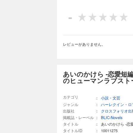
もう
高見
-
生へ
「夫
妻に
仕事
夫と
レビューがありません。
※が
あいのかけら -恋愛短
のヒューマンラブスト
カテゴリ
：
小説・文芸
ジャンル
：
ハーレクイン・ロ
出版社
：
クロスフォリオ出
掲載誌・レーベル
：
BLIC-Novels
タイトル
：
あいのかけら -恋
タイトルID
：
10011275