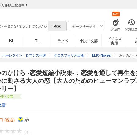
8万冊以上配信中！
Get!
セーフサーチ 中
来店pt
閲覧履
ビジネス
BL
TL
ラノベ
小説・文芸
実用
ハーレクイン・ロマンス小説
クロスフォリオ出版
BLIC-Novels
あいのかけら
いのかけら -恋愛短編小説集-：恋愛を通して再生を
心に刺さる大人の恋【大人のためのヒューマンラブ
ーリー】
小説・文芸
文音
円 (税込)
3
pt
0件