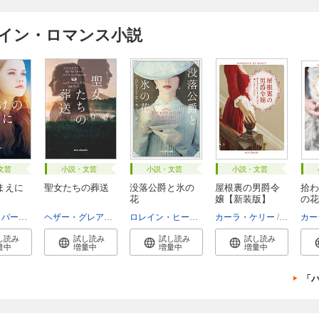
クイン・ロマンス小説
文芸
小説・文芸
小説・文芸
小説・文芸
まえに
聖女たちの葬送
没落公爵と氷の
屋根裏の男爵令
拾わ
花
嬢【新装版】
の花
o...
ダイアナ・パーマー
泉智子
ヘザー・グレアム
岡本香
ロレイン・ヒース
さとう史緒
カーラ・ケリー
佐野晶
カー
し読み
試し読み
試し読み
試し読み
量中
増量中
増量中
増量中
「