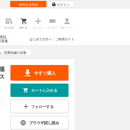
無料会員登録
ログイン
歴
My本棚
カート
フォロー
クーポン
Myページ
雑誌
はじめての方へ
ご利用ガイド
写真集
 -恋愛短編小説集-
描
今すぐ購入
ス
カートに入れる
フォローする
ブラウザ試し読み