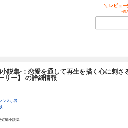
誰も愛さないと心に決めた経営者・御堂。後悔を抱き続けるもう一人の経営者
＼ レビュ
。二度と誰も信じないと誓った秘書・水琴。三人の男女の想いが重なり合い、
※購
と向かう痛みと希望の物語。
（男）と妻（女）の胸のうち」
浮気を疑われ、誤解を晴らせないまま気まずい日々を過ごす夫。
だという言葉を信じきれず、不安に揺れる妻。
妻の本音をそれぞれの視点で余すことなく描いた物語。
ついた物語にはストーリー上、重要な官能描写が含まれます。
編小説集-：恋愛を通して再生を描く心に刺さ
ーリー】 の詳細情報
マンス小説
版
愛短編小説集-