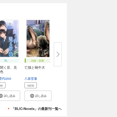
BL
小説・文芸
聞く音、見
亡猫と蝸牛犬
色
雪代ゆゆ
八坂堂蓮
EW
NEW
試し読み
試し読み
「BLIC-Novels」の最新刊一覧へ