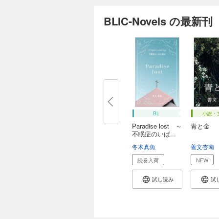
BLIC-Novels の最新刊
BL
小説・
Paradise lost ～
青と金
不眠症のいば...
冬木真魚
善文杏南
続巻入荷
NEW
試し読み
試