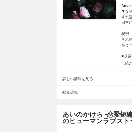
Ama
▼な
すれ
日常
秘密
それ
もう
■収録
「秘
...
学府
彼の
える
詳しい情報を見る
突然
閲覧環境
「白
祖父
ン。
恋心
あいのかけら -恋愛短
忘れ
のヒューマンラブスト
「三