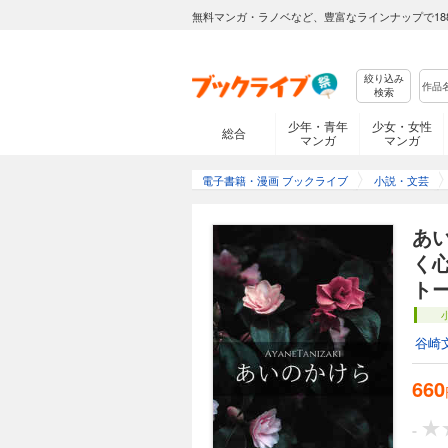
無料マンガ・ラノベなど、豊富なラインナップで18
絞り込み
検索
少年・青年
少女・女性
総合
マンガ
マンガ
電子書籍・漫画 ブックライブ
小説・文芸
あ
く
ト
谷崎
660
-