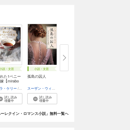
小説・文芸
小説・文芸
れた1ペニー
孤島の囚人
嫁【mirabo
ラ・ケリー
佐野晶
スーザン・ウィッグス
岡聖子
試し読み
試し読み
増量中
増量中
ハーレクイン・ロマンス小説」無料一覧へ