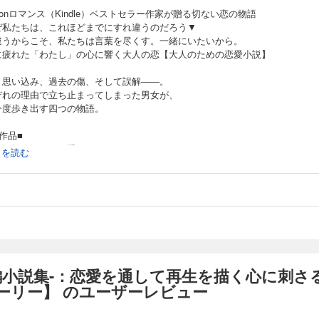
zonロマンス（Kindle）ベストセラー作家が贈る切ない恋の物語
ぜ私たちは、これほどまでにすれ違うのだろう▼
違うからこそ、私たちは言葉を尽くす。一緒にいたいから。
に疲れた「わたし」の心に響く大人の恋【大人のための恋愛小説】
、思い込み、過去の傷、そして誤解――。
ぞれの理由で立ち止まってしまった男女が、
一度歩き出す四つの物語。
作品■
薬が教えてくれた愛」※
続きを読む
の地位を捨て、深い森の館にこもり「秘薬」と向き合い続けるヴィルヘルム。
暮らしを陰で支えながらも、いつかその心まで秘薬に奪われてしまうのではと
レーナ。
の事故で愛を試された男と女の愛情物語。
い夜に恋して」
母が結ばれた白夜のホテルで、いつか運命の人に出会えると信じ続けたスヴェ
を抱いた相手に家庭があると思い込み、想いに蓋をしたまま日本へ帰った更紗
編小説集-：恋愛を通して再生を描く心に刺さ
られない恋が永遠の愛に変わる大人の再会ラブストーリー。
ーリー】 のユーザーレビュー
重奏」※