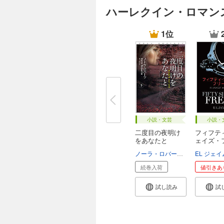
ハーレクイン・ロマン
1位
小説・文芸
小説・
二度目の夜明け
フィフテ
をあなたと
ェイズ・
ド
ノーラ・ロバーツ
香山栞
EL ジェ
続巻入荷
値引きあ
試し読み
試