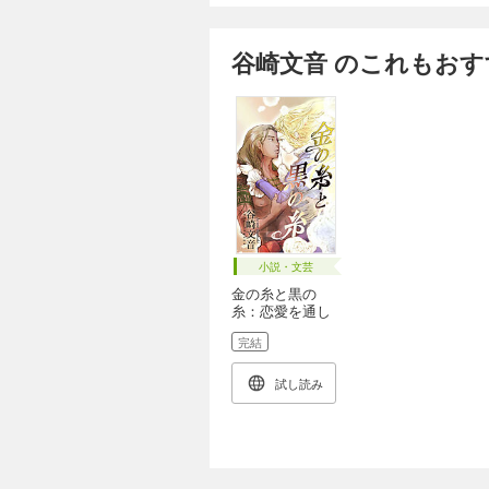
谷崎文音 のこれもおす
小説・文芸
金の糸と黒の
糸：恋愛を通し
て再生を描く心
完結
に刺さる大人の
恋【大人のため
のヒューマンラ
試し読み
ブストーリー】