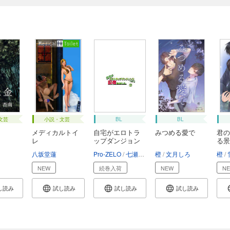
文芸
小説・文芸
BL
BL
メディカルトイ
自宅がエロトラ
みつめる愛で
君の
レ
ップダンジョン
る景
化...
八坂堂蓮
Pro-ZELO
七瀬京
藤掛ヒメノ
橙
文月しろ
橙
NEW
続巻入荷
NEW
N
し読み
試し読み
試し読み
試し読み