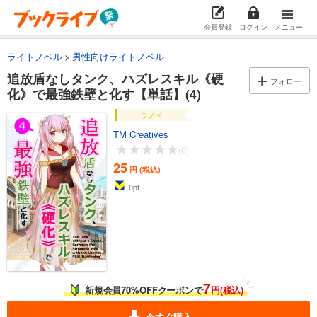
会員登録
ログイン
メニュー
ライトノベル
男性向けライトノベル
追放盾なしタンク、ハズレスキル《硬
フォロー
化》で最強鉄壁と化す【単話】(4)
ラノベ
TM Creatives
-
(0)
25
円 (税込)
0
pt
7
新規会員70%OFFクーポンで
円(税込)
今すぐ購入