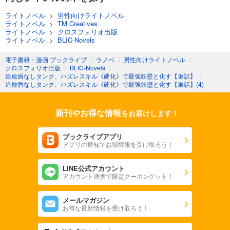
ライトノベル
>
男性向けライトノベル
ライトノベル
>
TM Creatives
ライトノベル
>
クロスフォリオ出版
ライトノベル
>
BLIC-Novels
電子書籍・漫画 ブックライブ
〉
ラノベ
〉
男性向けライトノベル
〉
クロスフォリオ出版
〉
BLIC-Novels
〉
追放盾なしタンク、ハズレスキル《硬化》で最強鉄壁と化す【単話】
〉
追放盾なしタンク、ハズレスキル《硬化》で最強鉄壁と化す【単話】(4)
新刊やお得な情報
をお届けします！
ブックライブアプリ
アプリの通知でお得情報を受け取ろう！
LINE公式アカウント
アカウント連携で限定クーポンゲット！
メールマガジン
お得な最新情報を受け取ろう！