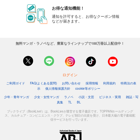
お得な通知機能！
通知を許可すると、お得なクーポン情報
などが届きます。
無料マンガ・ラノベなど、豊富なラインナップで188万冊以上配信中！
ログイン
ご利用ガイド
FAQ(よくある質問)
お問い合わせ
採用情報
利用規約
特商法の表
示
個人情報保護方針
cookie等ポリシー
少年・青年マンガ
少女・女性マンガ
ラノベ
小説・文芸
ビジネス・実用
雑誌・写
真集
TL
BL
ブックライブ（BookLive!）は、BookLiveが運営する電子書店です。TOPPANホールディング
ス、カルチュア・コンビニエンス・クラブ、テレビ朝日の出資を受け、日本最大級の電子書籍配
信サービスを行っています。