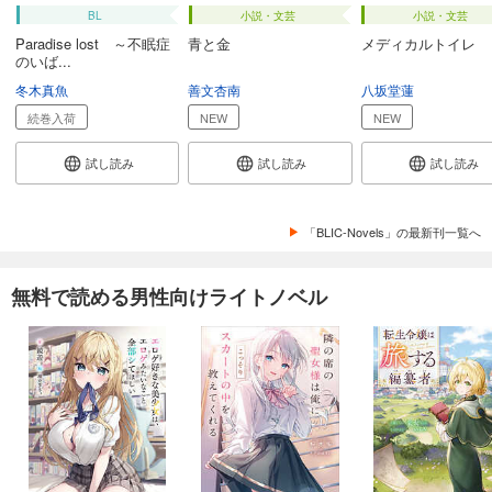
BL
小説・文芸
小説・文芸
Paradise lost ～不眠症
青と金
メディカルトイレ
のいば...
冬木真魚
善文杏南
八坂堂蓮
続巻入荷
NEW
NEW
試し読み
試し読み
試し読み
「BLIC-Novels」の最新刊一覧へ
無料で読める男性向けライトノベル