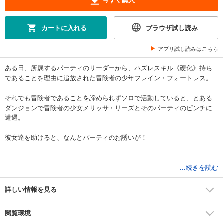
カートに入れる
ブラウザ試し読み
アプリ試し読みはこちら
ある日、所属するパーティのリーダーから、ハズレスキル《硬化》持ち
であることを理由に追放された冒険者の少年フレイン・フォートレス。
それでも冒険者であることを諦められずソロで活動していると、とある
ダンジョンで冒険者の少女メリッサ・リーズとそのパーティのピンチに
遭遇。
彼女達を助けると、なんとパーティのお誘いが！
...続きを読む
かくしてフレインは本当の居場所となるパーティと出会う……。
詳しい情報を見る
これは”ハズレ”と捨てられた少年が、真の力を発揮して本当の居場所を守
っていく物語――。
閲覧環境