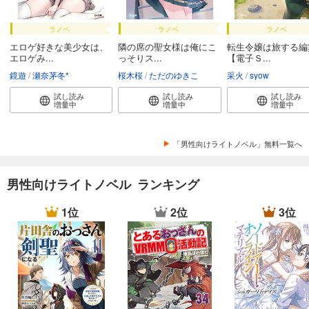
ラノベ
ラノベ
ラノベ
エロゲ好きな美少女は、
隣の席の聖女様は俺にこ
転生令嬢は旅する編
エロゲみ...
っそりス...
【電子Ｓ...
鏡遊
瀬奈茅冬*
桜木桜
ただのゆきこ
采火
syow
試し読み
試し読み
試し読み
増量中
増量中
増量中
「男性向けライトノベル」無料一覧へ
男性向けライトノベル ランキング
1位
2位
3位