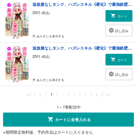
追放盾なしタンク、ハズレスキル《硬化》で最強鉄壁と化す【単話】(5)
25
円 (税込)
カート
試し読み
あらすじを表示する
追放盾なしタンク、ハズレスキル《硬化》で最強鉄壁と化す【単話】(6)
25
円 (税込)
カート
試し読み
あらすじを表示する
<<
<
1
・
・
・
>
>>
1～7巻配信中
カートに全巻入れる
※期間限定無料版、予約作品はカートに入りません