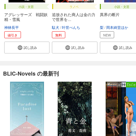
小説・文芸
ラノベ
小説・文芸
アグレッサーズ 戦闘妖
追放された商人は金の力
異界の断片
精・雪風
で世界を...
神林長平
駄犬
叶世べんち
梨
岡本綺堂ほか
値引き
無料
NEW
試し読み
試し読み
試し読み
BLIC-Novels の最新刊