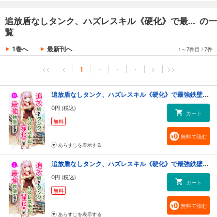
彼を捨てたパーティリーダーは見抜けなかったのだ。フレインが誰より
も、《硬化》を使いこなせる才能の持ち主であったことを。
追放盾なしタンク、ハズレスキル《硬化》で最... の一
覧
※本作はTM Creativesの個人誌作品の電子書籍版となります。
1巻へ
最新刊へ
1～7件目
/
7件
<<
<
1
・
・
・
>
>>
追放盾なしタンク、ハズレスキル《硬化》で最強鉄壁と化す【単話】(0)
0
円 (税込)
カート
無料
無料で読む
あらすじを表示する
追放盾なしタンク、ハズレスキル《硬化》で最強鉄壁と化す【単話】(1)
0
円 (税込)
カート
無料
無料で読む
あらすじを表示する