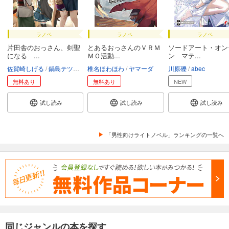
ラノベ
ラノベ
ラノベ
片田舎のおっさん、剣聖
とあるおっさんのＶＲＭ
ソードアート・オン
になる ...
ＭＯ活動...
ン マテ...
佐賀崎しげる
鍋島テツヒロ
椎名ほわほわ
ヤマーダ
川原礫
abec
無料あり
無料あり
NEW
試し読み
試し読み
試し読み
「男性向けライトノベル」ランキングの一覧へ
同じジャンルの本を探す