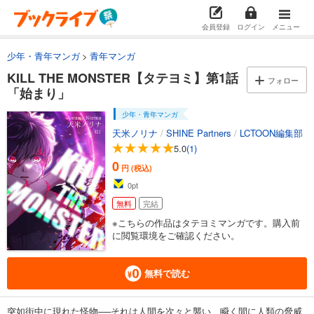
会員登録
ログイン
メニュー
少年・青年マンガ
青年マンガ
KILL THE MONSTER【タテヨミ】第1話
フォロー
「始まり」
少年・青年マンガ
天米ノリナ
/
SHINE Partners
/
LCTOON編集部
5.0
(1)
0
円 (税込)
0
pt
無料
完結
※こちらの作品はタテヨミマンガです。購入前
に閲覧環境をご確認ください。
無料で読む
突如街中に現れた怪物──それは人間を次々と襲い、瞬く間に人類の脅威