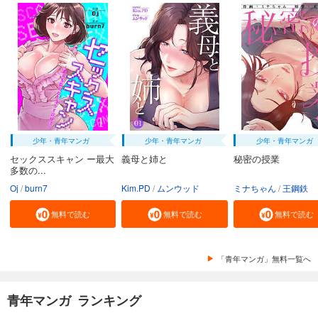
73
円 (税込)
カート
完結
試し読み
あらすじを表示する
KILL THE MONSTER【タテヨミ】最終話「最後の約束」
73
円 (税込)
カート
完結
少年・青年マンガ
少年・青年マンガ
少年・青年マンガ
試し読み
セックススキャン ー最大
義母と姉と
秘密の授業
あらすじを表示する
多数の...
Oj
burn7
Kim.PD
ムンウッド
ミナちゃん
王鋼鉄
無料で読む
無料で読む
無料で読む
「青年マンガ」無料一覧へ
青年マンガ ランキング