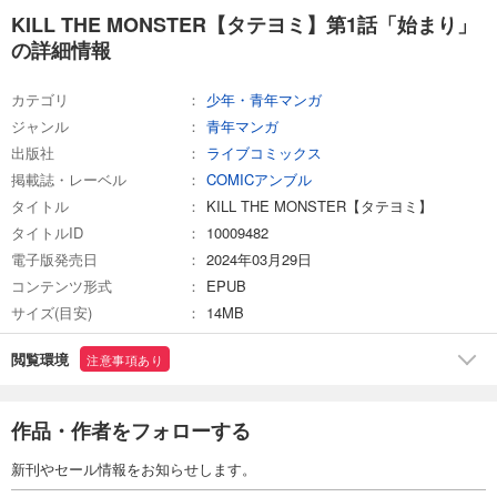
あらすじを表示する
KILL THE MONSTER【タテヨミ】第1話「始まり」
の詳細情報
KILL THE MONSTER【タテヨミ】第17話「飴とランク」
73
円 (税込)
カテゴリ
少年・青年マンガ
カート
完結
ジャンル
青年マンガ
出版社
ライブコミックス
試し読み
あらすじを表示する
掲載誌・レーベル
COMICアンブル
タイトル
KILL THE MONSTER【タテヨミ】
KILL THE MONSTER【タテヨミ】第18話「兄の正体」
タイトルID
10009482
73
円 (税込)
電子版発売日
2024年03月29日
カート
完結
コンテンツ形式
EPUB
サイズ(目安)
14MB
試し読み
あらすじを表示する
閲覧環境
注意事項あり
KILL THE MONSTER【タテヨミ】第19話「強くなれるなら」
73
円 (税込)
カート
作品・作者をフォローする
完結
新刊やセール情報をお知らせします。
試し読み
あらすじを表示する