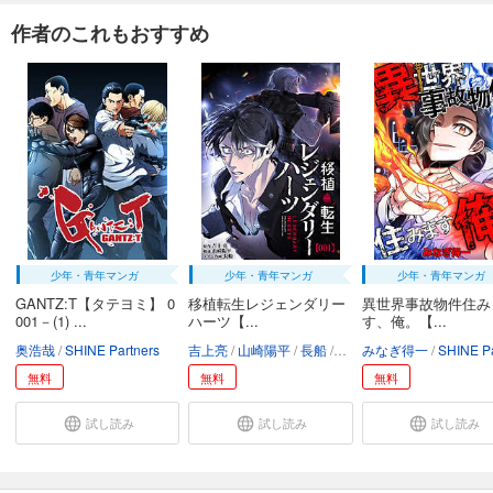
作者のこれもおすすめ
少年・青年マンガ
少年・青年マンガ
少年・青年マンガ
GANTZ:T【タテヨミ】 0
移植転生レジェンダリー
異世界事故物件住み
001－(1) ...
ハーツ【...
す、俺。【...
奥浩哉
SHINE Partners
吉上亮
山崎陽平
長船
LCTOON編集部
みなぎ得一
SHINE Partn
無料
無料
無料
試し読み
試し読み
試し読み