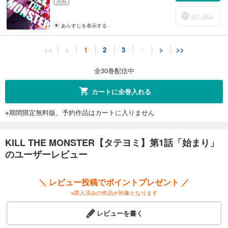
完結
試し読み
あらすじを表示する
KILL THE MONSTER【タテヨミ】第11話「私のせい」
<<
<
1
2
3
・
>
>>
73
円 (税込)
カート
全30巻配信中
完結
試し読み
カートに全巻入れる
あらすじを表示する
※期間限定無料版、予約作品はカートに入りません
KILL THE MONSTER【タテヨミ】第12話「惑わされないように」
73
円 (税込)
カート
KILL THE MONSTER【タテヨミ】第1話「始まり」
完結
のユーザーレビュー
試し読み
あらすじを表示する
＼ レビュー投稿でポイントプレゼント ／
KILL THE MONSTER【タテヨミ】第13話「一人じゃない」
※購入済みの作品が対象となります
73
円 (税込)
カート
レビューを書く
完結