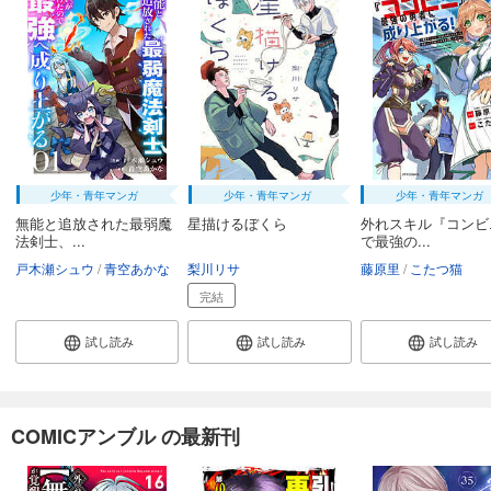
KILL THE MONSTER【タテヨミ】第23話「花火と兄弟」
73
円 (税込)
カート
完結
試し読み
あらすじを表示する
KILL THE MONSTER【タテヨミ】第24話「迎えに行くよ」
少年・青年マンガ
少年・青年マンガ
少年・青年マンガ
73
円 (税込)
カート
無能と追放された最弱魔
星描けるぼくら
外れスキル『コンビ
完結
法剣士、...
で最強の...
試し読み
戸木瀬シュウ
青空あかな
梨川リサ
藤原里
こたつ猫
あらすじを表示する
完結
KILL THE MONSTER【タテヨミ】第25話「止めなくちゃ」
試し読み
試し読み
試し読み
73
円 (税込)
カート
完結
試し読み
COMICアンブル の最新刊
あらすじを表示する
KILL THE MONSTER【タテヨミ】第26話「仲間との作戦」