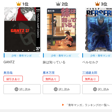
1位
2位
3位
少年・青年マンガ
少年・青年マンガ
少年・青年マンガ
GANTZ
妹は知っている
ベルセルク
奥浩哉
雁木万里
三浦建太郎
値引きあり
無料あり
無料あり
試し読み
試し読み
試し読み
「青年マンガ」ランキングの一覧へ