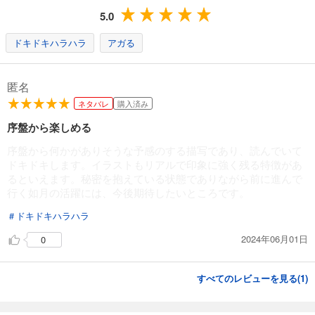
試し読み
5.0
あらすじを表示する
ドキドキハラハラ
アガる
KILL THE MONSTER【タテヨミ】第14話「新たな協力」
73
円 (税込)
カート
匿名
完結
ネタバレ
購入済み
試し読み
あらすじを表示する
序盤から楽しめる
序盤から何かがありそうな予感のする描写であり、読んでいて
KILL THE MONSTER【タテヨミ】第15話「兄の想い」
ドキドキします。イラストもリアルで印象に強く残る特徴があ
73
円 (税込)
るといえます。秘密を抱えている状態でありながら前に進んで
カート
完結
行く如月の活躍には、今後期待したいところです。
試し読み
＃ドキドキハラハラ
あらすじを表示する
2024年06月01日
0
KILL THE MONSTER【タテヨミ】第16話「守るために」
73
円 (税込)
すべてのレビューを見る(
カート
1
)
完結
試し読み