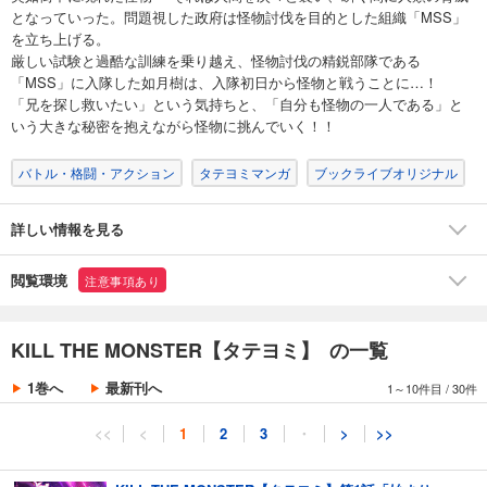
となっていった。問題視した政府は怪物討伐を目的とした組織「MSS」
を立ち上げる。
厳しい試験と過酷な訓練を乗り越え、怪物討伐の精鋭部隊である
「MSS」に入隊した如月樹は、入隊初日から怪物と戦うことに…！
「兄を探し救いたい」という気持ちと、「自分も怪物の一人である」と
いう大きな秘密を抱えながら怪物に挑んでいく！！
バトル・格闘・アクション
タテヨミマンガ
ブックライブオリジナル
詳しい情報を見る
閲覧環境
注意事項あり
KILL THE MONSTER【タテヨミ】 の一覧
1巻へ
最新刊へ
1～10件目
/
30件
<<
<
1
2
3
・
>
>>