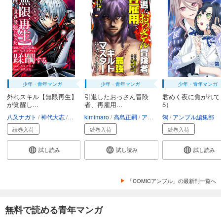
73
円 (税込)
カート
完結
試し読み
あらすじを表示する
KILL THE MONSTER【タテヨミ】第27話「涼駕と源」
73
円 (税込)
少年・青年マンガ
少年・青年マンガ
少年・青年マンガ
カート
完結
外れスキル【無限再生】
引退したおっさん冒険
君めく夜に焦がれて
が覚醒し...
者、再雇用...
5）
試し読み
八又ナガト
神代大志
アンブル編集部
kimimaro
高島正嗣
アンブル編集部
鴒
アンブル編集部
あらすじを表示する
続巻入荷
続巻入荷
続巻入荷
KILL THE MONSTER【タテヨミ】第28話「如月源の過去」
試し読み
試し読み
試し読み
73
円 (税込)
カート
完結
試し読み
「COMICアンブル」の最新刊一覧へ
あらすじを表示する
無料で読める青年マンガ
KILL THE MONSTER【タテヨミ】第29話「だれも死なせない」