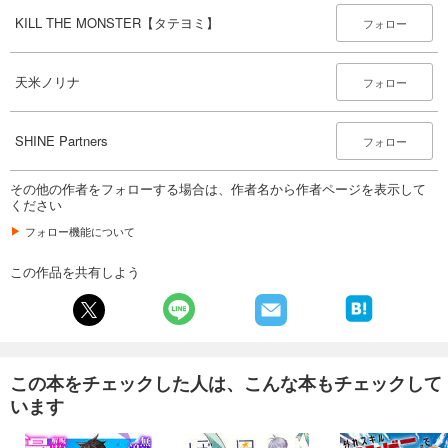
KILL THE MONSTER【タテヨミ】
フォロー
KILL THE MONSTER【タテヨミ】第20話「助けに行くよ」
73
円 (税込)
カート
天米ノリナ
フォロー
完結
試し読み
あらすじを表示する
SHINE Partners
フォロー
KILL THE MONSTER【タテヨミ】第21話「大好き」
その他の作者をフォローする場合は、作者名から作者ページを表示して
73
円 (税込)
ください
カート
完結
フォロー機能について
試し読み
この作品を共有しよう
あらすじを表示する
KILL THE MONSTER【タテヨミ】第22話「強く真っ直ぐ」
73
円 (税込)
カート
完結
この本をチェックした人は、こんな本もチェックして
います
試し読み
あらすじを表示する