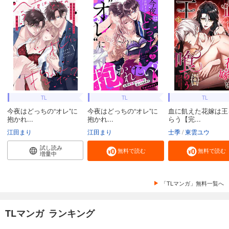
TL
TL
TL
今夜はどっちの“オレ”に
今夜はどっちの“オレ”に
血に飢えた花嫁は王
抱かれ...
抱かれ...
らう【完...
江田まり
江田まり
士季
東雲ユウ
試し読み
無料で読む
無料で読む
増量中
「TLマンガ」無料一覧へ
TLマンガ ランキング