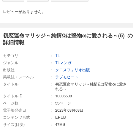
レビューがありません。
初恋運命マリッジ～純情Ωは堅物αに愛される～(5) の
詳細情報
カテゴリ
TL
ジャンル
TLマンガ
出版社
クロスフォリオ出版
掲載誌・レーベル
ラブモヒート
タイトル
初恋運命マリッジ～純情Ωは堅物αに愛さ
れる～
タイトルID
10006538
ページ数
33ページ
電子版発売日
2023年03月03日
コンテンツ形式
EPUB
サイズ(目安)
47MB