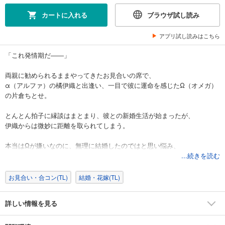
カートに入れる
ブラウザ試し読み
アプリ試し読みはこちら
「これ発情期だ――」
両親に勧められるままやってきたお見合いの席で、
α（アルファ）の橘伊織と出逢い、一目で彼に運命を感じたΩ（オメガ）
の片倉ちとせ。
とんとん拍子に縁談はまとまり、彼との新婚生活が始まったが、
伊織からは微妙に距離を取られてしまう。
本当はΩが嫌いなのに、無理に結婚したのではと思い悩み、
彼に迷惑をかけたくないと、発情期を前に家を出ていこうとするちと
...続きを読む
せ。
お見合い・合コン(TL)
結婚・花嫁(TL)
「Ωのこと本当はお嫌いなんですよね…？」
「俺はあなたを嫌ってなんかいません！」
詳しい情報を見る
しかし伊織は彼女を引き留め、ふたりで次の発情期に向けた“練習”を提案