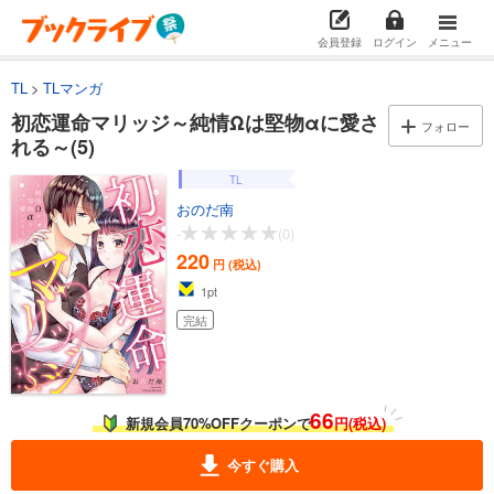
会員登録
ログイン
メニュー
TL
TLマンガ
初恋運命マリッジ～純情Ωは堅物αに愛さ
フォロー
れる～(5)
TL
おのだ南
-
(0)
220
円 (税込)
1
pt
完結
66
新規会員70%OFFクーポンで
円(税込)
今すぐ購入