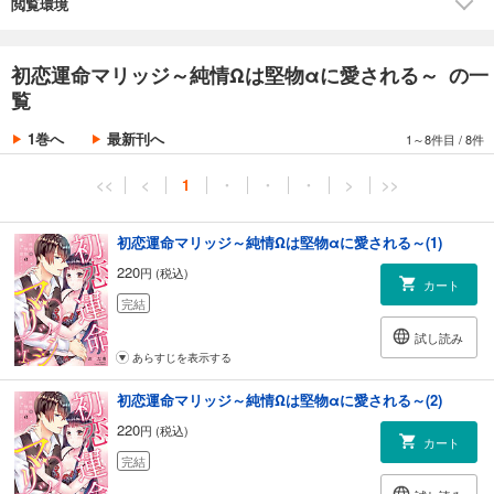
してきて――
閲覧環境
キスから夜の営みまで、一歩ずつ距離を縮める堅物αとの純情Ωの、ピュ
アな新婚オメガバース！
初恋運命マリッジ～純情Ωは堅物αに愛される～ の一
覧
1巻へ
最新刊へ
1～8件目
/
8件
<<
<
1
・
・
・
>
>>
初恋運命マリッジ～純情Ωは堅物αに愛される～(1)
220
円 (税込)
カート
完結
試し読み
あらすじを表示する
初恋運命マリッジ～純情Ωは堅物αに愛される～(2)
220
円 (税込)
カート
完結