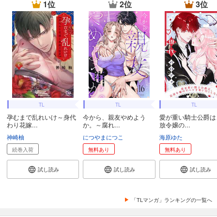
1位
2位
3位
TL
TL
TL
孕むまで乱れいけ～身代
今から、親友やめよう
愛が重い騎士公爵は
わり花嫁...
か。～腐れ...
放令嬢の...
神崎柚
につやまにつこ
海原ゆた
続巻入荷
無料あり
無料あり
試し読み
試し読み
試し読み
「TLマンガ」ランキングの一覧へ