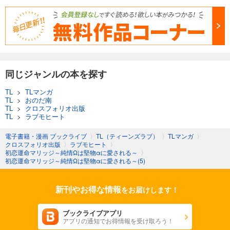
同じジャンルの本を探す
TL
>
TLマンガ
TL
>
おのだ南
TL
>
クロスフォリオ出版
TL
>
ラブモヒート
電子書籍・漫画 ブックライブ
〉
TL（ティーンズラブ）
〉
TLマンガ
〉
クロスフォリオ出版
〉
ラブモヒート
〉
初恋運命マリッジ～純情Ωは堅物αに愛される～
〉
初恋運命マリッジ～純情Ωは堅物αに愛される～(5)
新刊やお得な情報
をお届けします！
ブックライブアプリ
アプリの通知でお得情報を受け取ろう！