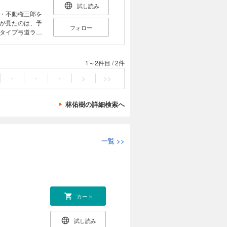
実践できるの
試し読み
ためのデザイン
・不動権三郎を
つの世界＝
が見たのは、予
フォロー
界への移行の手
タイプ弓道ラブ
うべく、各二章
釈で構成された
1～2件目
/
2件
・
・
・
>
>>
林佑樹の詳細検索へ
一覧
>>
カート
試し読み