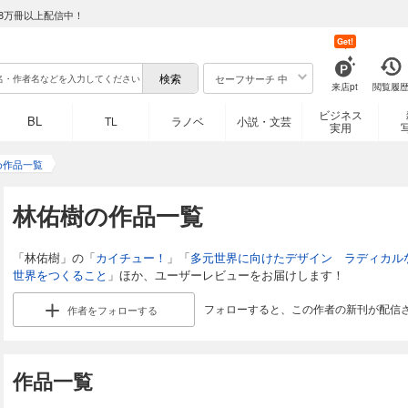
8万冊以上配信中！
Get!
セーフサーチ 中
来店pt
閲覧履
ビジネス
BL
TL
ラノベ
小説・文芸
実用
め作品一覧
林佑樹の作品一覧
「林佑樹」の「
カイチュー！
」「
多元世界に向けたデザイン ラディカル
世界をつくること
」ほか、ユーザーレビューをお届けします！
フォローすると、この作者の新刊が配信
作者を
フォローする
作品一覧