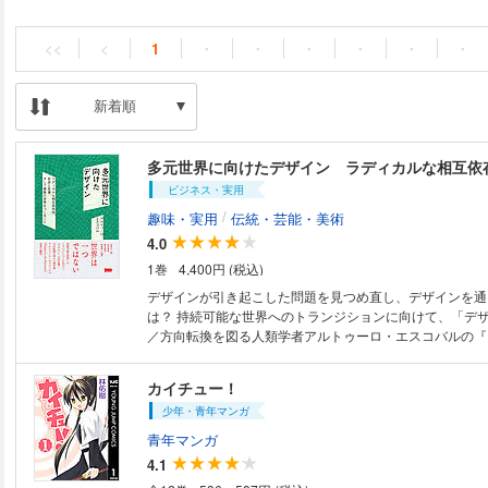
<<
<
1
・
・
・
・
・
・
新着順
ビジネス・実用
/
趣味・実用
伝統・芸能・美術
4.0
1巻
4,400円 (税込)
デザインが引き起こした問題を見つめ直し、デザインを通
は？ 持続可能な世界へのトランジションに向けて、「デザイン」の再定義
／方向転換を図る人類学者アルトゥーロ・エスコバルの『Design
Pluriverse』、待望の翻訳。 デザインと人類学を中心
生態学、ラテンアメリカ研究、フェミニズム理論、仏教、
カイチュー！
分野を横断しながら、西洋近代資本主義的な単一の未来で
少年・青年マンガ
根ざした複数の未来をつくるための手立てを模索する本書
デザインのあり方に大きな問い直しを迫ります。世界中の
青年マンガ
スクールで課題図書として挙げられる、必読の一冊です。 気候変動や生
4.1
系破壊、あるいは経済的不平等や文化的抑圧など、社会生