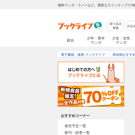
無料マンガ・ラノベなど、豊富なラインナップで18
絞り込み
検索
少年・青年
少女・女性
総合
マンガ
マンガ
電子書籍・漫画 ブックライブ
林佑樹おすす
おすすめコーナー
発売予定一覧
新刊・続巻一覧