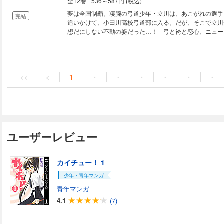
全12巻
536～587円 (税込)
延する現状に対して、我々はどのように存在し、思考し、
か。エスコバルが本書のタイトルに掲げた「多元世界」の
夢は全国制覇。凄腕の弓道少年・立川は、あこがれの選手
完結
とは、危機の原因とされる「（近代的世界観に依った）一
追いかけて、小田川高校弓道部に入る。だが、そこで立川
OWW」に対抗するものだが、はたしてデザインは多元世
想だにしない不動の姿だった…！ 弓と袴と恋心、ニュー
立てとなりうるのか。本書は以上のような問いに立ち向か
コメ、ここに開幕！
からなる三部構成の本論と、序文、序論、結論、そして注
野心的な著作である。（「監訳者あとがき」より）
<<
<
1
・
・
・
・
・
・
ユーザーレビュー
カイチュー！ 1
少年・青年マンガ
青年マンガ
4.1
(7)