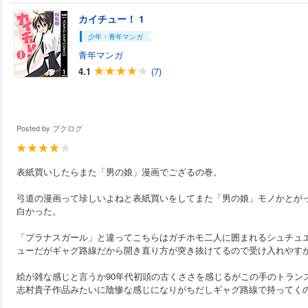
カイチュー！ 1
少年・青年マンガ
青年マンガ
4.1
(7)
Posted by
ブクログ
表紙買いしたらまた「男の娘」漫画でござるの巻。
弓道の漫画って珍しいよねと表紙買いをしてまた「男の娘」モノかとが
白かった。
「プラナスガール」と違ってこちらはガチホモ二人に囲まれるシュチュ
ューだがギャグ路線だから開き直り方が突き抜けてるので受け入れやす
絵が雑な感じと言うか90年代初頭の古くささを感じるがこの手のトラン
志村貴子作品みたいに陰惨な感じになりがちだしギャグ路線で持ってく