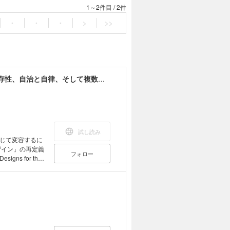
1～2件目
/
2件
・
・
・
>
>>
多元世界に向けたデザイン ラディカルな相互依存性、自治と自律、そして複数の世界をつくること
試し読み
じて変容するに
フォロー
s for the
に、開発学、哲学、
音楽など様々な
はなく、場所に
は、これからの
多くのデザイン
態
態学的危機が蔓