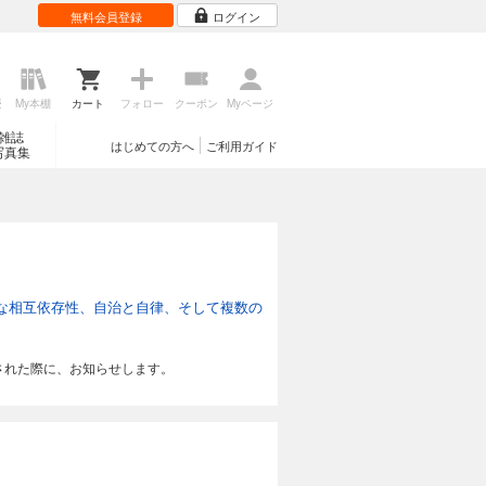
無料会員登録
ログイン
歴
My本棚
カート
フォロー
クーポン
Myページ
雑誌
はじめての方へ
ご利用ガイド
写真集
な相互依存性、自治と自律、そして複数の
された際に、お知らせします。