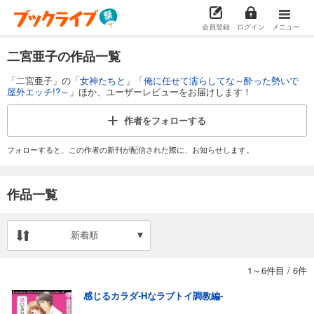
会員登録
ログイン
メニュー
二宮亜子の作品一覧
「二宮亜子」の「
女神たちと
」「
俺に任せて濡らしてな～酔った勢いで
屋外エッチ!?～
」ほか、ユーザーレビューをお届けします！
作者を
フォローする
フォローすると、この作者の新刊が配信された際に、お知らせします。
作品一覧
新着順
1～6件目
/
6件
感じるカラダ-Hなラブトイ調教編-