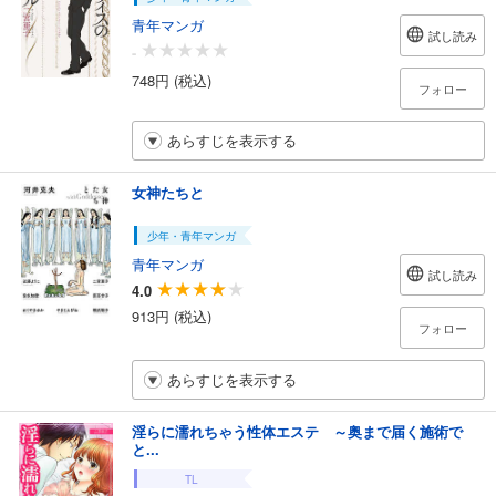
青年マンガ
試し読み
-
748円 (税込)
フォロー
あらすじを表示する
女神たちと
少年・青年マンガ
青年マンガ
試し読み
4.0
913円 (税込)
フォロー
あらすじを表示する
淫らに濡れちゃう性体エステ ～奥まで届く施術で
と...
TL