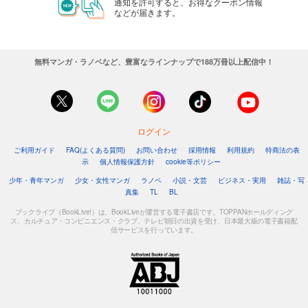
通知を許可すると、お得なクーポン情報
などが届きます。
無料マンガ・ラノベなど、豊富なラインナップで188万冊以上配信中！
ログイン
ご利用ガイド
FAQ(よくある質問)
お問い合わせ
採用情報
利用規約
特商法の表
示
個人情報保護方針
cookie等ポリシー
少年・青年マンガ
少女・女性マンガ
ラノベ
小説・文芸
ビジネス・実用
雑誌・写
真集
TL
BL
ブックライブ（BookLive!）は、BookLiveが運営する電子書店です。TOPPANホールディング
ス、カルチュア・コンビニエンス・クラブ、テレビ朝日の出資を受け、日本最大級の電子書籍配
信サービスを行っています。