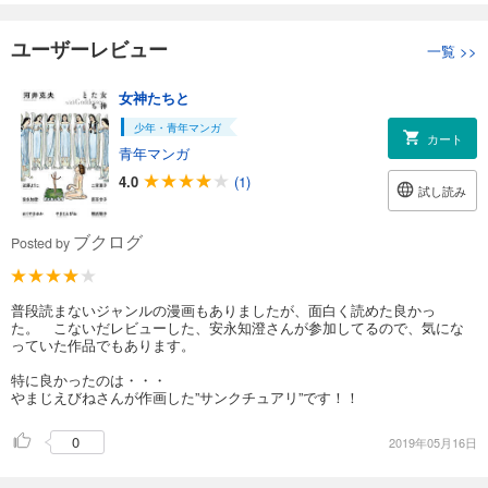
ユーザーレビュー
一覧
>>
女神たちと
少年・青年マンガ
カート
青年マンガ
4.0
(1)
試し読み
ブクログ
Posted by
普段読まないジャンルの漫画もありましたが、面白く読めた良かっ
た。 こないだレビューした、安永知澄さんが参加してるので、気にな
っていた作品でもあります。
特に良かったのは・・・
やまじえびねさんが作画した”サンクチュアリ”です！！
0
2019年05月16日