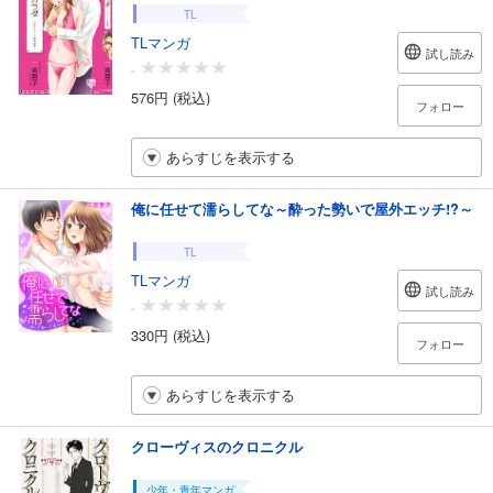
TL
TLマンガ
試し読み
-
576円 (税込)
フォロー
あらすじを表示する
俺に任せて濡らしてな～酔った勢いで屋外エッチ!?～
TL
TLマンガ
試し読み
-
330円 (税込)
フォロー
あらすじを表示する
クローヴィスのクロニクル
少年・青年マンガ