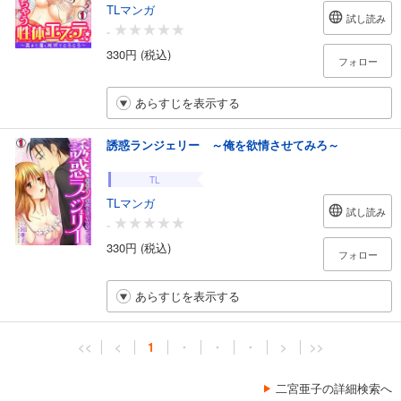
TLマンガ
試し読み
-
330円 (税込)
フォロー
あらすじを表示する
誘惑ランジェリー ～俺を欲情させてみろ～
TL
TLマンガ
試し読み
-
330円 (税込)
フォロー
あらすじを表示する
<<
<
1
・
・
・
>
>>
二宮亜子の詳細検索へ